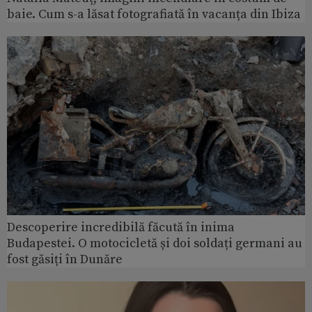
baie. Cum s-a lăsat fotografiată în vacanța din Ibiza
Descoperire incredibilă făcută în inima
Budapestei. O motocicletă și doi soldați germani au
fost găsiți în Dunăre