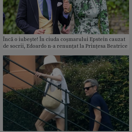
Încă o iubește! În ciuda coșmarului Epstein cauzat
de socrii, Edoardo n-a renunțat la Prințesa Beatrice