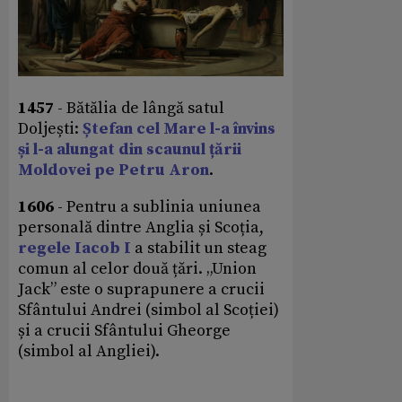
1457
- Bătălia de lângă satul
Doljești:
Ștefan cel Mare l-a învins
și l-a alungat din scaunul țării
Moldovei pe Petru Aron
.
1606
- Pentru a sublinia uniunea
personală dintre Anglia și Scoția,
regele Iacob I
a stabilit un steag
comun al celor două țări. „Union
Jack” este o suprapunere a crucii
Sfântului Andrei (simbol al Scoției)
și a crucii Sfântului Gheorge
(simbol al Angliei).