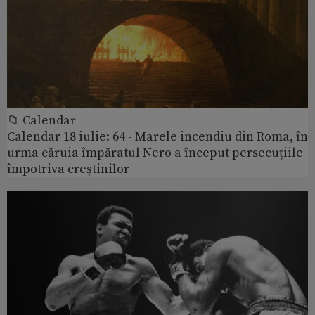
📁 Calendar
Calendar 18 iulie: 64 - Marele incendiu din Roma, în
urma căruia împăratul Nero a început persecuțiile
împotriva creștinilor