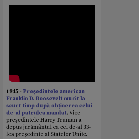
1945
-
Președintele american
Franklin D. Roosevelt murit la
scurt timp după obținerea celui
de-al patrulea mandat
. Vice-
președintele Harry Truman a
depus jurământul ca cel de-al 33-
lea președinte al Statelor Unite.