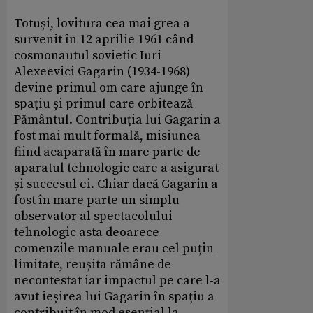
Totuși, lovitura cea mai grea a
survenit în 12 aprilie 1961 când
cosmonautul sovietic Iuri
Alexeevici Gagarin (1934-1968)
devine primul om care ajunge în
spațiu și primul care orbitează
Pământul. Contribuția lui Gagarin a
fost mai mult formală, misiunea
fiind acaparată în mare parte de
aparatul tehnologic care a asigurat
și succesul ei. Chiar dacă Gagarin a
fost în mare parte un simplu
observator al spectacolului
tehnologic asta deoarece
comenzile manuale erau cel puțin
limitate, reușita rămâne de
necontestat iar impactul pe care l-a
avut ieșirea lui Gagarin în spațiu a
contribuit în mod esențial la