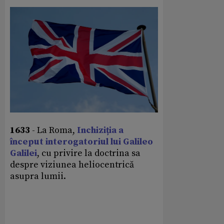
1633
- La Roma,
Inchiziția a
început interogatoriul lui Galileo
Galilei
, cu privire la doctrina sa
despre viziunea heliocentrică
asupra lumii.