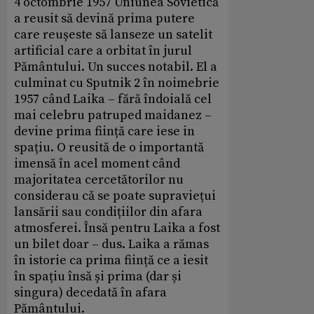
4 octombrie 1957 Uniunea Sovietică
a reusit să devină prima putere
care reușeste să lanseze un satelit
artificial care a orbitat în jurul
Pământului. Un succes notabil. El a
culminat cu Sputnik 2 în noimebrie
1957 când Laika – fără îndoială cel
mai celebru patruped maidanez –
devine prima ființă care iese in
spațiu. O reusită de o importantă
imensă în acel moment când
majoritatea cercetătorilor nu
considerau că se poate supraviețui
lansării sau condițiilor din afara
atmosferei. Însă pentru Laika a fost
un bilet doar – dus. Laika a rămas
în istorie ca prima ființă ce a iesit
în spațiu însă și prima (dar și
singura) decedată în afara
Pământului.