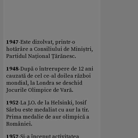
1947
-Este dizolvat, printr-o
hotărâre a Consiliului de Miniștri,
Partidul Național Țărănesc.
1948
-După o întrerupere de 12 ani
cauzată de cel ce-al doilea război
mondial, la Londra se deschid
Jocurile Olimpice de Vară.
1952
-La J.O. de la Helsinki, Iosif
Sârbu este medaliat cu aur la tir.
Prima medalie de aur olimpică a
României.
1957
-Și-a început activitatea