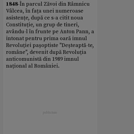
1848
-În parcul Zăvoi din Râmnicu
Vâlcea, în fața unei numeroase
asistențe, după ce s-a citit noua
Constituție, un grup de tineri,
avându-l în frunte pe Anton Pann, a
intonat pentru prima oară imnul
Revoluției pașoptiste "Deșteaptă-te,
române", devenit după Revoluția
anticomunistă din 1989 imnul
național al României.