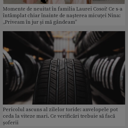
Momente de neuitat în familia Laurei Cosoi! Ce s-a
întâmplat chiar înainte de nașterea micuței Nina:
„Priveam în jur și mă gândeam”
Pericolul ascuns al zilelor toride: anvelopele pot
ceda la viteze mari. Ce verificări trebuie să facă
șoferii