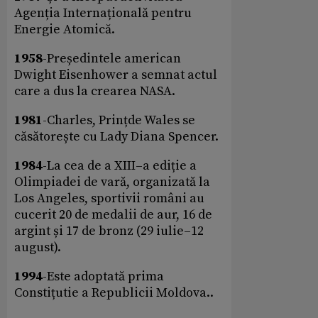
Agenția Internațională pentru
Energie Atomică.
1958
-Președintele american
Dwight Eisenhower a semnat actul
care a dus la crearea NASA.
1981
-Charles, Prințde Wales se
căsătorește cu Lady Diana Spencer.
1984
-La cea de a XIII–a ediție a
Olimpiadei de vară, organizată la
Los Angeles, sportivii români au
cucerit 20 de medalii de aur, 16 de
argint și 17 de bronz (29 iulie–12
august).
1994
-Este adoptată prima
Constițutie a Republicii Moldova..