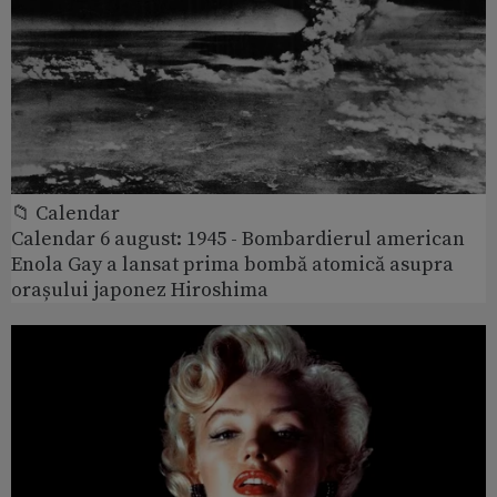
📁 Calendar
Calendar 6 august: 1945 - Bombardierul american
Enola Gay a lansat prima bombă atomică asupra
orașului japonez Hiroshima