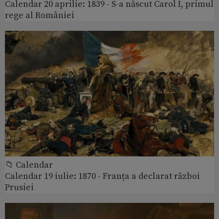
Calendar 20 aprilie: 1839 - S-a născut Carol I, primul
rege al României
📁 Calendar
Calendar 19 iulie: 1870 - Franța a declarat război
Prusiei