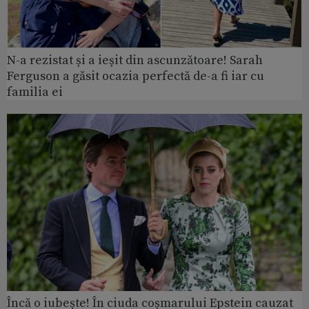
N-a rezistat și a ieșit din ascunzătoare! Sarah
Ferguson a găsit ocazia perfectă de-a fi iar cu
familia ei
Încă o iubește! În ciuda coșmarului Epstein cauzat