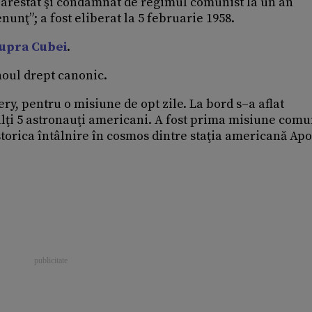
t arestat şi condamnat de regimul comunist la un an
unţ”; a fost eliberat la 5 februarie 1958.
upra Cubei
.
 noul drept canonic.
ery, pentru o misiune de opt zile. La bord s–a aflat
alţi 5 astronauţi americani. A fost prima misiune com
torica întâlnire în cosmos dintre staţia americană Apol