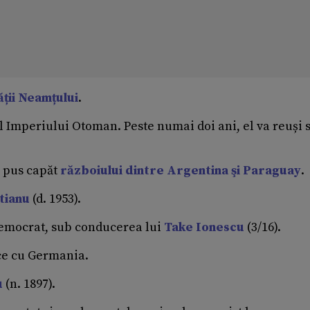
ții Neamțului
.
l Imperiului Otoman. Peste numai doi ani, el va reuși 
a pus capăt
războiului dintre Argentina şi Paraguay
.
tianu
(d. 1953).
 Democrat, sub conducerea lui
Take Ionescu
(3/16).
ice cu Germania.
u
(n. 1897).