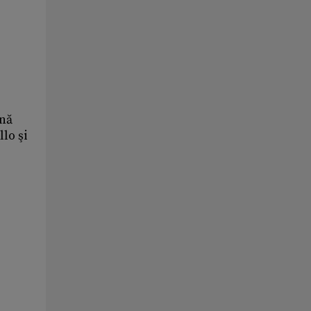
ună
lo şi