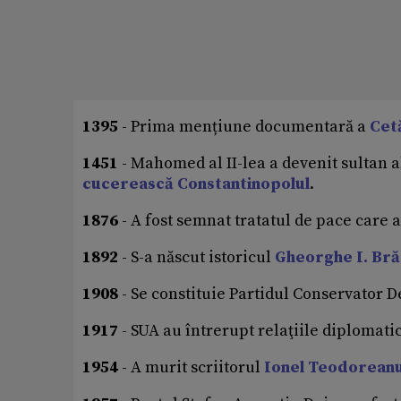
1395
- Prima mențiune documentară a
Cetă
1451
- Mahomed al II-lea a devenit sultan a
cucerească Constantinopolul
.
1876
- A fost semnat tratatul de pace care 
1892
- S-a născut istoricul
Gheorghe I. Bră
1908
- Se constituie Partidul Conservator
1917
- SUA au întrerupt relaţiile diplomat
1954
- A murit scriitorul
Ionel Teodorean