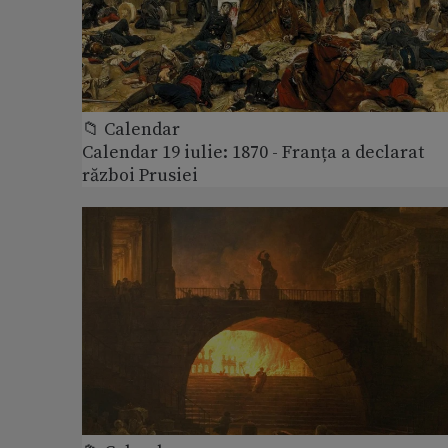
📁 Calendar
Calendar 19 iulie: 1870 - Franța a declarat
război Prusiei