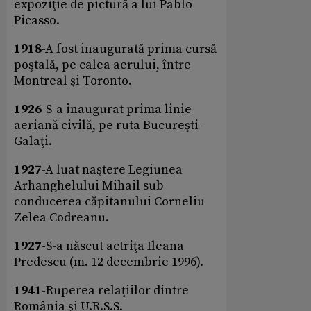
expoziţie de pictură a lui Pablo
Picasso.
1918
-A fost inaugurată prima cursă
poştală, pe calea aerului, între
Montreal şi Toronto.
1926
-S-a inaugurat prima linie
aeriană civilă, pe ruta Bucureşti-
Galaţi.
1927
-A luat naştere Legiunea
Arhanghelului Mihail sub
conducerea căpitanului Corneliu
Zelea Codreanu.
1927
-S-a născut actriţa Ileana
Predescu (m. 12 decembrie 1996).
1941
-Ruperea relaţiilor dintre
România şi U.R.S.S.