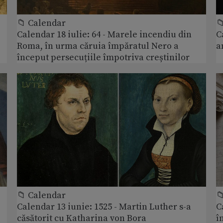
📁 Calendar

Calendar 18 iulie: 64 - Marele incendiu din
C
Roma, în urma căruia împăratul Nero a
a
început persecuțiile împotriva creștinilor
📁 Calendar

Calendar 13 iunie: 1525 - Martin Luther s-a
C
căsătorit cu Katharina von Bora
î