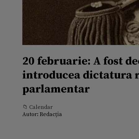
20 februarie: A fost d
introducea dictatura re
parlamentar
📁 Calendar
Autor:
Redacția