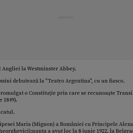
l Angliei la Westminster Abbey.
ssini debutează la "Teatro Argentina", cu un fiasco.
promulgat o Constituţie prin care se recunoaşte Transi
e 1849).
icatul.
ncipesei Maria (Mignon) a României cu Principele Alex
gheorghevici);nunta a avut loc la 8 iunie 1922, la Belgra