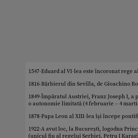
1547-Eduard al VI-lea este încoronat rege a
1816-Bărbierul din Sevilla, de Gioachino Ro
1849-Împăratul Austriei, Franz Joseph I, a 
o autonomie limitată (4 februarie – 4 marti
1878-Papa Leon al XIII-lea îşi începe pontif
1922-A avut loc, la Bucureşti, logodna Pri
(unicul fiu al regelui Serbiei, Petru I Kara