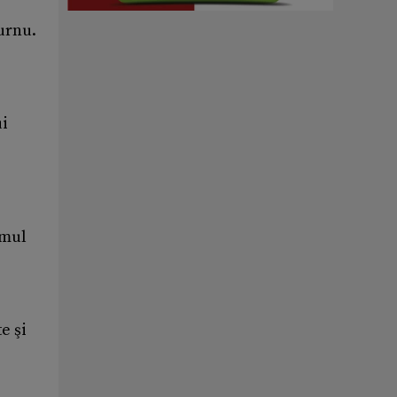
Murnu.
ui
imul
e şi