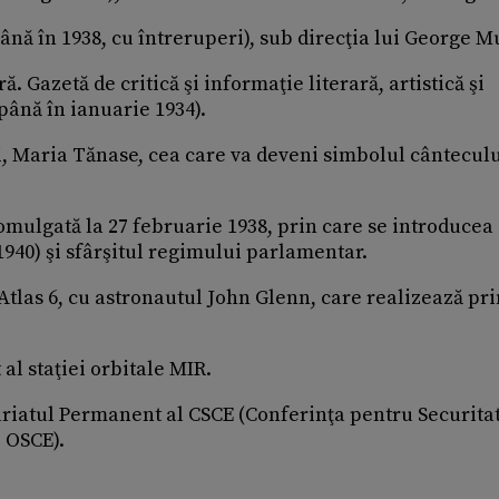
până în 1938, cu întreruperi), sub direcţia lui George 
. Gazetă de critică şi informaţie literară, artistică şi
până în ianuarie 1934).
ti, Maria Tănase, cea care va deveni simbolul cântecul
romulgată la 27 februarie 1938, prin care se introducea
–1940) şi sfârşitul regimului parlamentar.
tlas 6, cu astronautul John Glenn, care realizează pr
al staţiei orbitale MIR.
tariatul Permanent al CSCE (Conferinţa pentru Securitat
 OSCE).