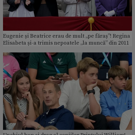
Eugenie și Beatrice erau de mult „pe făraș”! Regina
Elisabeta și-a trimis nepoatele „la muncă” din 2011