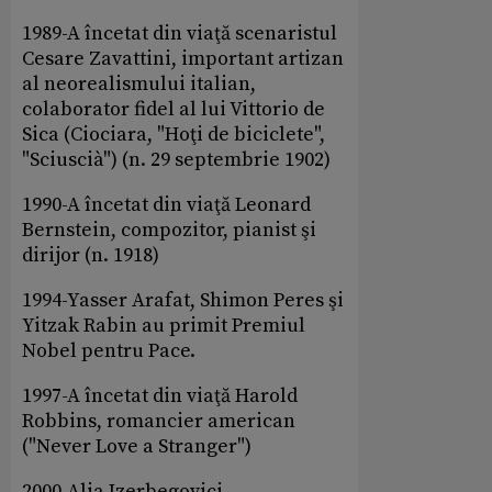
1989-A încetat din viaţă scenaristul
Cesare Zavattini, important artizan
al neorealismului italian,
colaborator fidel al lui Vittorio de
Sica (Ciociara, "Hoţi de biciclete",
"Sciuscià") (n. 29 septembrie 1902)
1990-A încetat din viaţă Leonard
Bernstein, compozitor, pianist şi
dirijor (n. 1918)
1994-Yasser Arafat, Shimon Peres şi
Yitzak Rabin au primit Premiul
Nobel pentru Pace.
1997-A încetat din viaţă Harold
Robbins, romancier american
("Never Love a Stranger")
2000-Alia Izerbegovici,