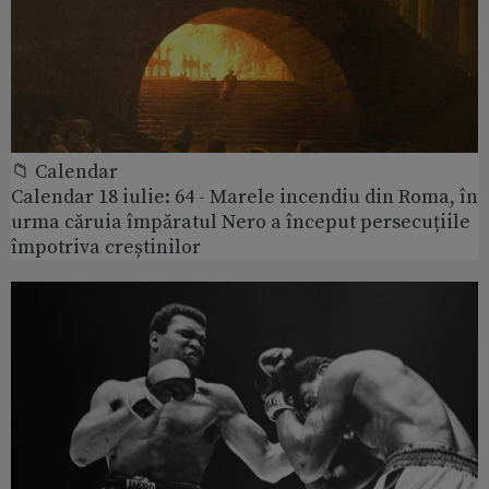
📁 Calendar
Calendar 18 iulie: 64 - Marele incendiu din Roma, în
urma căruia împăratul Nero a început persecuțiile
împotriva creștinilor