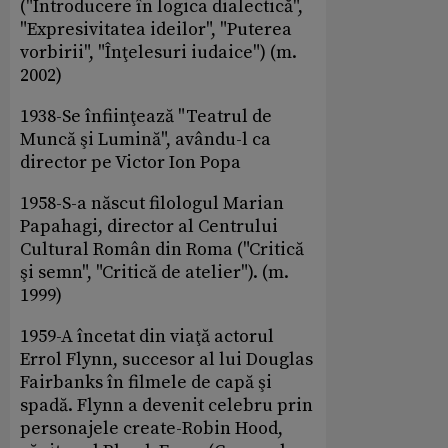
("Introducere în logica dialectică",
"Expresivitatea ideilor", "Puterea
vorbirii", "Înţelesuri iudaice") (m.
2002)
1938-Se înfiinţează "Teatrul de
Muncă şi Lumină", avându-l ca
director pe Victor Ion Popa
1958-S-a născut filologul Marian
Papahagi, director al Centrului
Cultural Român din Roma ("Critică
şi semn", "Critică de atelier"). (m.
1999)
1959-A încetat din viaţă actorul
Errol Flynn, succesor al lui Douglas
Fairbanks în filmele de capă şi
spadă. Flynn a devenit celebru prin
personajele create-Robin Hood,