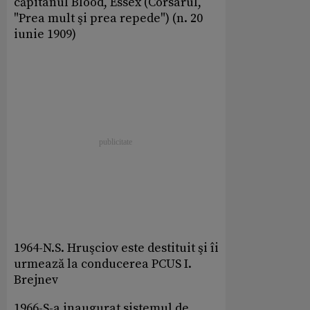
căpitanul Blood, Essex (Corsarul,
"Prea mult şi prea repede") (n. 20
iunie 1909)
1964-N.S. Hruşciov este destituit şi îi
urmează la conducerea PCUS I.
Brejnev
1966-S-a inaugurat sistemul de