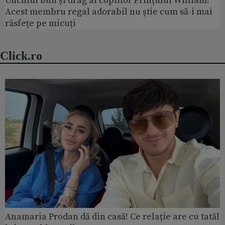
Unchiul bun și drag al copiilor Prințului William!
Acest membru regal adorabil nu știe cum să-i mai
răsfețe pe micuți
Click.ro
Anamaria Prodan dă din casă! Ce relație are cu tatăl