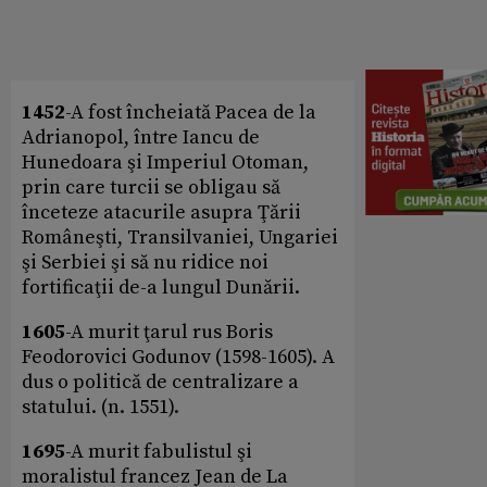
1452
-A fost încheiată Pacea de la
Adrianopol, între Iancu de
Hunedoara şi Imperiul Otoman,
prin care turcii se obligau să
înceteze atacurile asupra Ţării
Româneşti, Transilvaniei, Ungariei
şi Serbiei şi să nu ridice noi
fortificaţii de-a lungul Dunării.
1605
-A murit ţarul rus Boris
Feodorovici Godunov (1598-1605). A
dus o politică de centralizare a
statului. (n. 1551).
1695
-A murit fabulistul şi
moralistul francez Jean de La