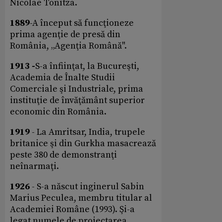
Nicolae Tonitza.
1889
-A început să funcţioneze
prima agenţie de presă din
România, „Agenţia Română".
1913 -
S-a înfiinţat, la Bucureşti,
Academia de Înalte Studii
Comerciale şi Industriale, prima
instituţie de învăţământ superior
economic din România.
1919
- La Amritsar, India, trupele
britanice şi din Gurkha masacrează
peste 380 de demonstranţi
neînarmaţi.
1926
- S-a născut inginerul Sabin
Marius Peculea, membru titular al
Academiei Române (1993). Şi-a
legat numele de proiectarea,