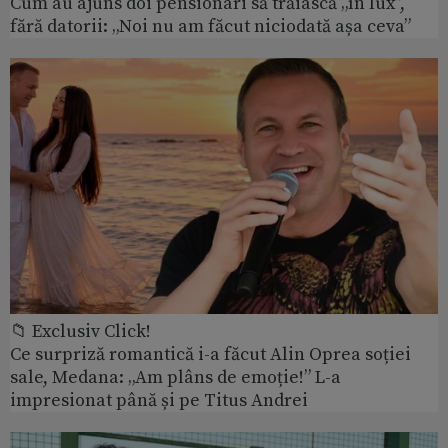
Cum au ajuns doi pensionari să trăiască „în lux”,
fără datorii: „Noi nu am făcut niciodată așa ceva”
📁 Exclusiv Click!
Ce surpriză romantică i-a făcut Alin Oprea soției
sale, Medana: „Am plâns de emoție!” L-a
impresionat până și pe Titus Andrei