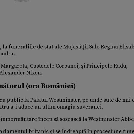
 la funeraliile de stat ale Majestăţii Sale Regina Elisa
ondra.
 Margareta, Custodele Coroanei, şi Principele Radu,
 Alexander Nixon.
mătorul (ora României)
ru public la Palatul Westminster, pe unde sute de mii 
tru a-i aduce un ultim omagiu suveranei.
 de înmormântare încep să sosească la Westminster Abbe
 Parlamentul britanic şi se îndreaptă în procesiune fun