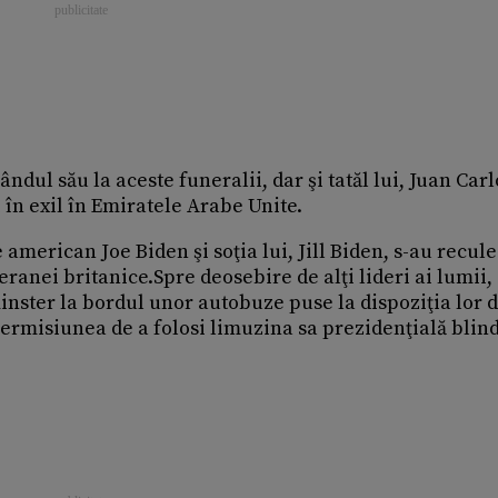
ândul său la aceste funeralii, dar şi tatăl lui, Juan Carlo
i în exil în Emiratele Arabe Unite.
american Joe Biden şi soţia lui, Jill Biden, s-au recule
ranei britanice.Spre deosebire de alţi lideri ai lumii,
minster la bordul unor autobuze puse la dispoziţia lor 
 permisiunea de a folosi limuzina sa prezidenţială blind