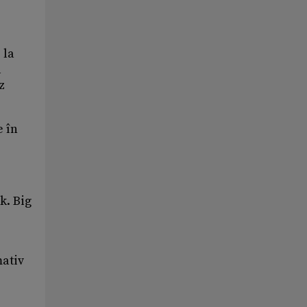
 la
l
z
e în
k. Big
mativ