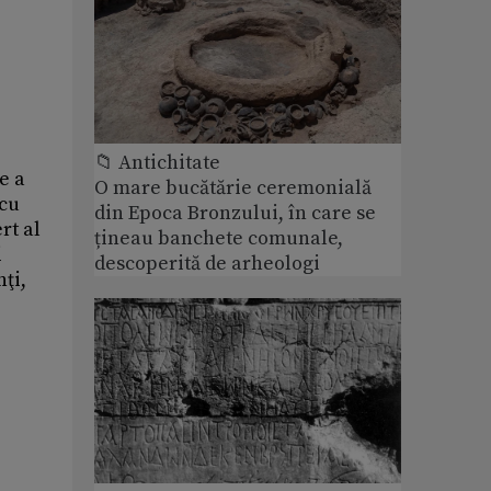
📁 Antichitate
e a
O mare bucătărie ceremonială
 cu
din Epoca Bronzului, în care se
rt al
țineau banchete comunale,
i
descoperită de arheologi
nţi,