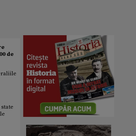
re
000 de
raliile
 state
le