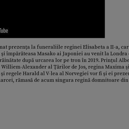
 prezenţa la funeraliile reginei Elisabeta a II-a, car
 şi împărăteasa Masako ai Japoniei au venit la Londra
trăinătate după urcarea lor pe tron în 2019. Prinţul Albe
e Williem-Alexander al Ţărilor de Jos, regina Maxima ş
şi regele Harald al V-lea al Norvegiei vor fi şi ei preze
marcei, rămasă de acum singura regină domnitoare din