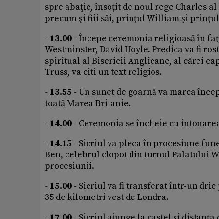
spre abaţie, însoţit de noul rege Charles al I
precum şi fiii săi, prinţul William şi prinţu
-
13.00
- Începe ceremonia religioasă în faţa
Westminster, David Hoyle. Predica va fi ros
spiritual al Bisericii Anglicane, al cărei c
Truss, va citi un text religios.
-
13.55
- Un sunet de goarnă va marca încep
toată Marea Britanie.
-
14.00
- Ceremonia se încheie cu intonarea
-
14.15
- Sicriul va pleca în procesiune fun
Ben, celebrul clopot din turnul Palatului W
procesiunii.
-
15.00
- Sicriul va fi transferat într-un dri
35 de kilometri vest de Londra.
-
17.00
- Sicriul ajunge la castel şi distanţ