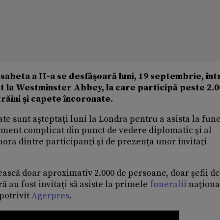
abeta a II-a se desfăşoară luni, 19 septembrie, înt
stat la Westminster Abbey, la care participă peste 2.
trăini şi capete încoronate.
te sunt aşteptaţi luni la Londra pentru a asista la fune
eniment complicat din punct de vedere diplomatic şi al
nora dintre participanţi şi de prezenţa unor invitaţi
ască doar aproximativ 2.000 de persoane, doar şefii de
ă au fost invitaţi să asiste la primele
funeralii
naţiona
potrivit
Agerpres
.