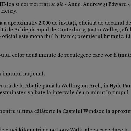
II-lea şi cei trei fraţi ai săi - Anne, Andrew şi Edward -,
l Henry.
 a aproximativ 2.000 de invitaţi, oficiată de decanul de
tită de Arhiepiscopul de Canterbury, Justin Welby, şefu
ap oficial este monarhul britanic; premierul britanic, Li
utul celor două minute de reculegere care vor fi ţinut
 imnului naţional.
erară de la Abaţie până la Wellington Arch, în Hyde Par
estminster, va bate la intervale de un minut în timpul
c pentru ultima călătorie la Castelul Windsor, la aproxi
a de cinci kilometri de pe Long Walk, aleea care duce la