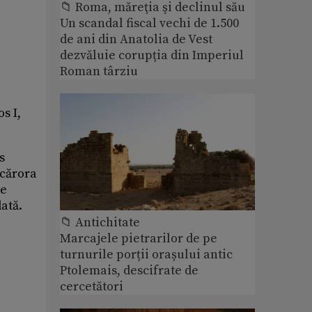
📁 Roma, măreţia şi declinul său
Un scandal fiscal vechi de 1.500
de ani din Anatolia de Vest
dezvăluie corupția din Imperiul
Roman târziu
s I,
s
 cărora
de
ată.
📁 Antichitate
Marcajele pietrarilor de pe
turnurile porții orașului antic
Ptolemais, descifrate de
cercetători