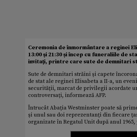
Ceremonia de înmormântare a reginei Elis
13:00 şi 21:30 și încep cu funeraliile de 
invitaţi, printre care sute de demnitari s
Sute de demnitari străini şi capete încorona
de stat ale reginei Elisabeta a II-a, un ev
securităţii, marcat de privilegii acordate u
controversaţi, informează AFP.
Întrucât Abaţia Westminster poate să prime
şi unul sau doi reprezentanţi din fiecare ţar
organizate în Regatul Unit după anul 1965, 