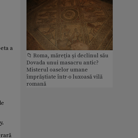
beta a
📁 Roma, măreţia şi declinul său
Dovada unui masacru antic?
Misterul oaselor umane
împrăștiate într-o luxoasă vilă
romană
de
y.
erară