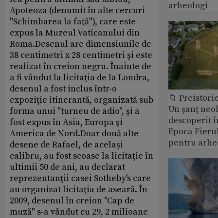
arheologi
Apoteoza (denumit în alte cercuri
"Schimbarea la faţă"), care este
expus la Muzeul Vaticanului din
Roma.Desenul are dimensiunile de
38 centimetri x 28 centimetri şi este
realizat în creion negru. Înainte de
a fi vândut la licitaţia de la Londra,
desenul a fost inclus într-o
📁 Preistori
expoziţie itinerantă, organizată sub
Un șanț neob
forma unui "turneu de adio", şi a
descoperit î
fost expus în Asia, Europa şi
Epoca Fierul
America de Nord.Doar două alte
pentru arhe
desene de Rafael, de acelaşi
calibru, au fost scoase la licitaţie în
ultimii 50 de ani, au declarat
reprezentanţii casei Sotheby's care
au organizat licitaţia de aseară. În
2009, desenul în creion "Cap de
muză" s-a vândut cu 29, 2 milioane