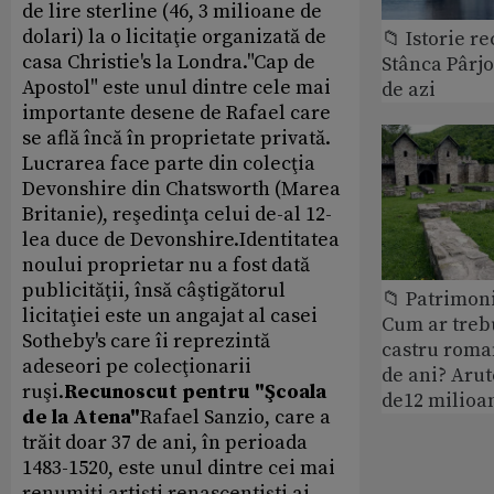
de lire sterline (46, 3 milioane de
dolari) la o licitaţie organizată de
📁 Istorie r
casa Christie's la Londra."Cap de
Stânca Pârj
Apostol" este unul dintre cele mai
de azi
importante desene de Rafael care
se află încă în proprietate privată.
Lucrarea face parte din colecţia
Devonshire din Chatsworth (Marea
Britanie), reşedinţa celui de-al 12-
lea duce de Devonshire.Identitatea
noului proprietar nu a fost dată
publicităţii, însă câştigătorul
📁 Patrimoni
licitaţiei este un angajat al casei
Cum ar treb
Sotheby's care îi reprezintă
castru roman
adeseori pe colecţionarii
de ani? Arut
ruşi.
Recunoscut pentru "Şcoala
de12 milioan
de la Atena"
Rafael Sanzio, care a
trăit doar 37 de ani, în perioada
1483-1520, este unul dintre cei mai
renumiţi artişti renascentişti ai