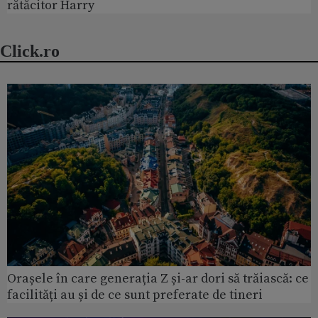
rătăcitor Harry
Click.ro
Orașele în care generația Z și-ar dori să trăiască: ce
facilități au și de ce sunt preferate de tineri