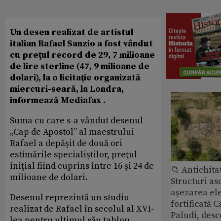
Un desen realizat de artistul
italian Rafael Sanzio a fost vândut
cu preţul record de 29, 7 milioane
de lire sterline (47, 9 milioane de
dolari), la o licitaţie organizată
miercuri-seară, la Londra,
informează Mediafax .
Suma cu care s-a vândut desenul
„Cap de Apostol” al maestrului
Rafael a depăşit de două ori
estimările specialiştilor, preţul
iniţial fiind cuprins între 16 şi 24 de
📁 Antichita
milioane de dolari.
Structuri a
așezarea ele
Desenul reprezintă un studiu
fortificată C
realizat de Rafael în secolul al XVI-
Paludi, desc
lea pentru ultimul său tablou,