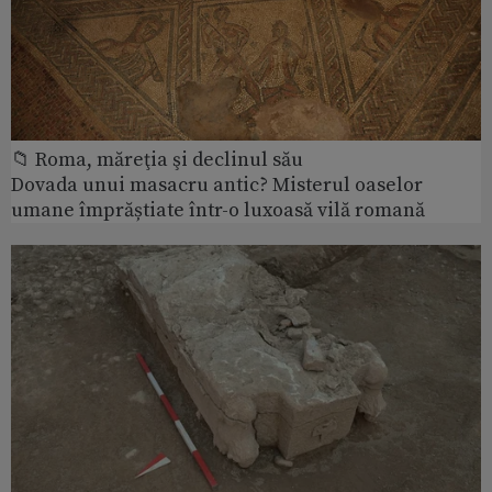
📁 Roma, măreţia şi declinul său
Dovada unui masacru antic? Misterul oaselor
umane împrăștiate într-o luxoasă vilă romană