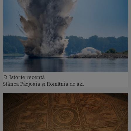
📁 Istorie recentă
Stânca Pârjoaia şi România de azi