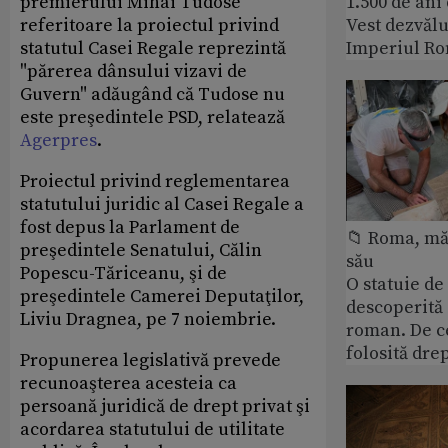
premierului Mihai Tudose
1.500 de ani
referitoare la proiectul privind
Vest dezvălu
statutul Casei Regale reprezintă
Imperiul Ro
"părerea dânsului vizavi de
Guvern" adăugând că Tudose nu
este preşedintele PSD, relatează
Agerpres
.
Proiectul privind reglementarea
statutului juridic al Casei Regale a
fost depus la Parlament de
📁 Roma, măr
preşedintele Senatului, Călin
său
Popescu-Tăriceanu, şi de
O statuie de 
preşedintele Camerei Deputaţilor,
descoperită
Liviu Dragnea, pe 7 noiembrie.
roman. De ce
folosită dre
Propunerea legislativă prevede
recunoaşterea acesteia ca
persoană juridică de drept privat şi
acordarea statutului de utilitate