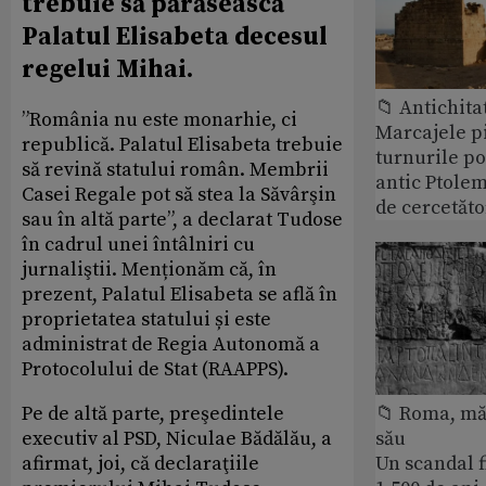
trebuie să părăsească
Palatul Elisabeta decesul
regelui Mihai.
📁 Antichita
”România nu este monarhie, ci
Marcajele pi
republică. Palatul Elisabeta trebuie
turnurile po
să revină statului român. Membrii
antic Ptolem
Casei Regale pot să stea la Săvârşin
de cercetăto
sau în altă parte”, a declarat Tudose
în cadrul unei întâlniri cu
jurnaliştii. Menționăm că, în
prezent, Palatul Elisabeta se află în
proprietatea statului și este
administrat de Regia Autonomă a
Protocolului de Stat (RAAPPS).
Pe de altă parte, preşedintele
📁 Roma, măr
executiv al PSD, Niculae Bădălău, a
său
afirmat, joi, că declaraţiile
Un scandal f