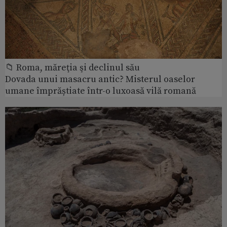
📁 Roma, măreţia şi declinul său
Dovada unui masacru antic? Misterul oaselor
umane împrăștiate într-o luxoasă vilă romană