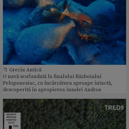
📁 Grecia Antică
O navă scufundată la finalului Războiului
Peloponesiac, cu încărcătura aproape intactă,
descoperită în apropierea insulei Andros