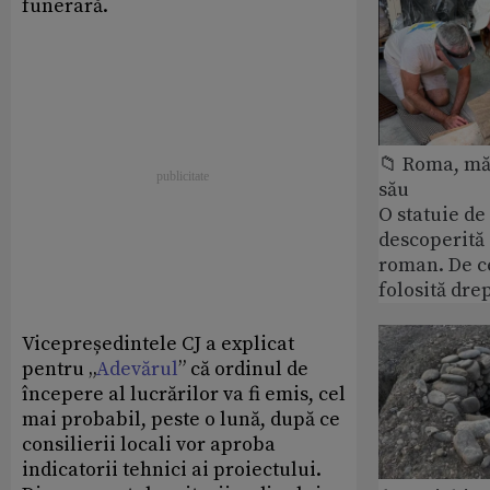
funerară.
📁 Roma, măr
său
O statuie de 
descoperită
roman. De ce
folosită dre
Vicepreședintele CJ a explicat
pentru „
Adevărul
” că ordinul de
începere al lucrărilor va fi emis, cel
mai probabil, peste o lună, după ce
consilierii locali vor aproba
indicatorii tehnici ai proiectului.