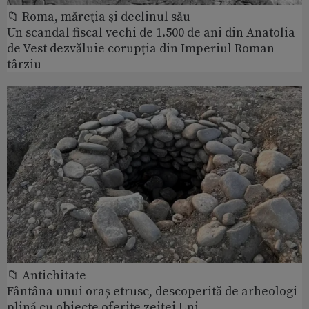
📁 Roma, măreţia şi declinul său
Un scandal fiscal vechi de 1.500 de ani din Anatolia
de Vest dezvăluie corupția din Imperiul Roman
târziu
📁 Antichitate
Fântâna unui oraș etrusc, descoperită de arheologi
plină cu obiecte oferite zeiței Uni