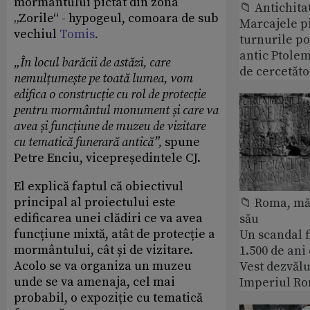
mormântului pictat din zona
📁 Antichita
„Zorile“ - hypogeul, comoara de sub
Marcajele pi
vechiul
Tomis
.
turnurile po
antic Ptolem
„În locul barăcii de astăzi, care
de cercetăto
nemulțumește pe toată lumea, vom
edifica o construcție cu rol de protecție
pentru mormântul monument și care va
avea și funcțiune de muzeu de vizitare
cu tematică funerară antică”,
spune
Petre Enciu, vicepreședintele CJ.
El explică faptul că obiectivul
principal al proiectului este
📁 Roma, măr
edificarea unei clădiri ce va avea
său
funcțiune mixtă, atât de protecție a
Un scandal f
mormântului, cât și de vizitare.
1.500 de ani
Acolo se va organiza un muzeu
Vest dezvălu
unde se va amenaja, cel mai
Imperiul Ro
probabil, o expoziție cu tematică