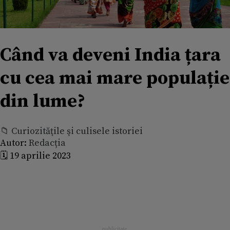
Când va deveni India țara
cu cea mai mare populație
din lume?
📁 Curiozităţile şi culisele istoriei
Autor:
Redacția
🗓️ 19 aprilie 2023