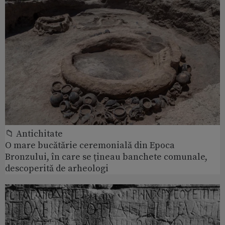
📁 Antichitate
O mare bucătărie ceremonială din Epoca
Bronzului, în care se țineau banchete comunale,
descoperită de arheologi