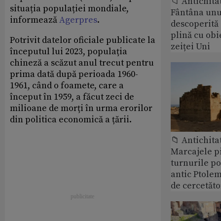
📁 Antichita
situația populației mondiale,
Fântâna unui
informează
Agerpres
.
descoperită
plină cu obi
Potrivit datelor oficiale publicate la
zeiței Uni
începutul lui 2023, populația
chineză a scăzut anul trecut pentru
prima dată după perioada 1960-
1961, când o foamete, care a
început în 1959, a făcut zeci de
milioane de morți în urma erorilor
din politica economică a țării.
📁 Antichita
Marcajele pi
turnurile po
antic Ptolem
de cercetăto