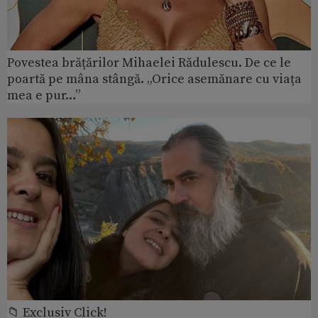
Povestea brățărilor Mihaelei Rădulescu. De ce le
poartă pe mâna stângă. „Orice asemănare cu viața
mea e pur…”
📁 Exclusiv Click!