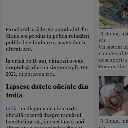
Paradoxal, scăderea populației din
📁 Roma, măr
China s-a produs în pofida relaxării
său
politicii de limitare a nașterilor în
Un sistem i
ultimii ani.
canale subt
descoperit 
În urmă cu 10 ani, chinezii aveau
Roman din C
dreptul să aibă un singur copil. Din
2021, ei pot avea trei.
Lipsesc datele oficiale din
India
India
nu dispune de nicio dată
oficială recentă despre numărul
📁 Roma, măr
locuitorilor săi, întrucât nu a mai
său