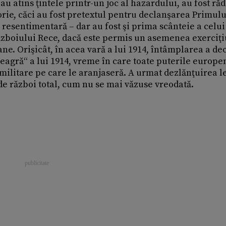
u atins ţintele printr-un joc al hazardului, au fost ră
rie, căci au fost pretextul pentru declanşarea Primulu
 resentimentară – dar au fost şi prima scânteie a celui
ăzboiului Rece, dacă este permis un asemenea exerciţi
ne. Orişicât, în acea vară a lui 1914, întâmplarea a de
neagră“ a lui 1914, vreme în care toate puterile europen
militare pe care le aranjaseră. A urmat dezlănţuirea le
de război total, cum nu se mai văzuse vreodată.