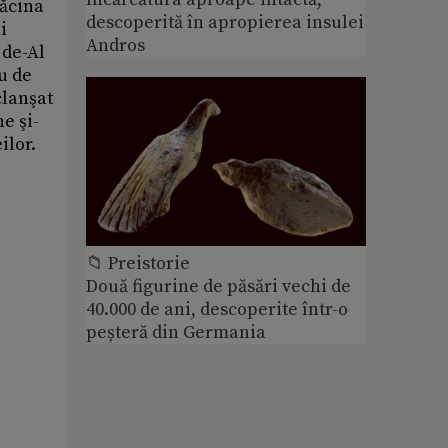
dăcina
descoperită în apropierea insulei
i
Andros
 de-Al
u de
clanşat
e şi-
ilor.
📁 Preistorie
Două figurine de păsări vechi de
40.000 de ani, descoperite într-o
peșteră din Germania