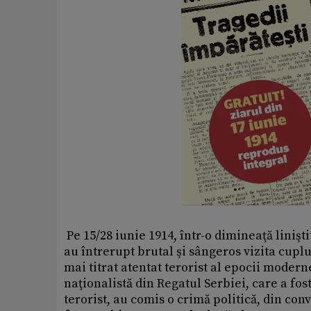
Pe 15/28 iunie 1914, într-o dimineaţă linişt
au întrerupt brutal şi sângeros vizita cuplu
mai titrat atentat terorist al epocii moder
naţionalistă din Regatul Serbiei, care a fost
terorist, au comis o crimă politică, din con