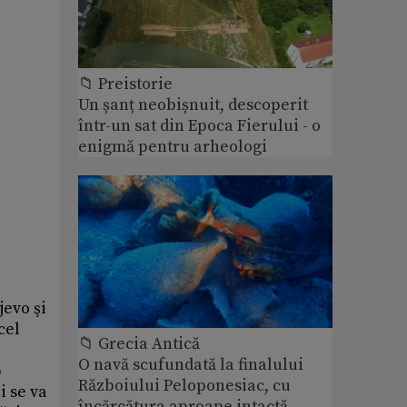
📁 Preistorie
Un șanț neobișnuit, descoperit
într-un sat din Epoca Fierului - o
enigmă pentru arheologi
jevo şi
cel
📁 Grecia Antică
O navă scufundată la finalului
p
Războiului Peloponesiac, cu
i se va
încărcătura aproape intactă,