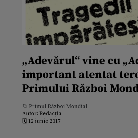
„Adevărul“ vine cu „Ad
important atentat tero
Primului Război Mond
📁 Primul Război Mondial
Autor:
Redacția
🗓️ 12 iunie 2017