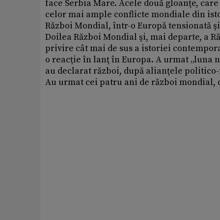
face Serbia Mare. Acele două gloanţe, care a
celor mai ample conflicte mondiale din isto
Război Mondial, într-o Europă tensionată şi
Doilea Război Mondial şi, mai departe, a R
privire cât mai de sus a istoriei contempora
o reacţie în lanţ în Europa. A urmat „luna 
au declarat război, după alianţele politico-
Au urmat cei patru ani de război mondial, 