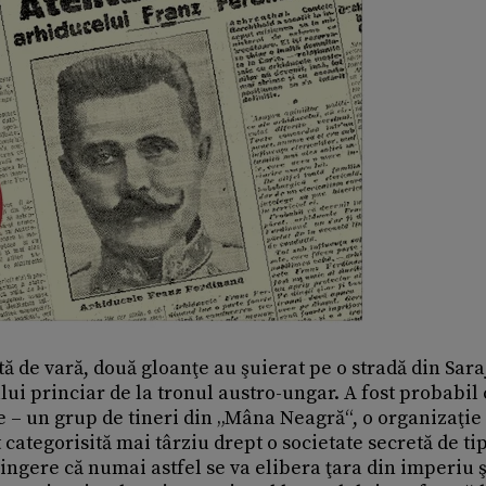
ită de vară, două gloanţe au şuierat pe o stradă din Sara
lui princiar de la tronul austro-ungar. A fost probabil 
ne – un grup de tineri din „Mâna Neagră“, o organizaţie
 categorisită mai târziu drept o societate secretă de ti
vingere că numai astfel se va elibera ţara din imperiu ş