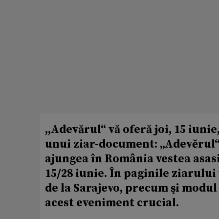
,,Adevărul“ vă oferă joi, 15 iuni
unui ziar-document: „Adevĕrul“ d
ajungea în România vestea asasin
15/28 iunie. În paginile ziarului
de la Sarajevo, precum şi modu
acest eveniment crucial.