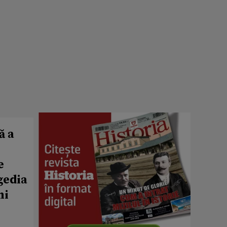
ă a
e
agedia
ni