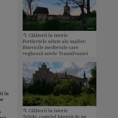
📁 Călătorii în istorie
Fortărețele uitate ale sașilor:
Bisericile medievale care
veghează satele Transilvaniei
i în
ew
ă
📁 Călătorii în istorie
s
Teleki, castelul bântuit de pe
zat