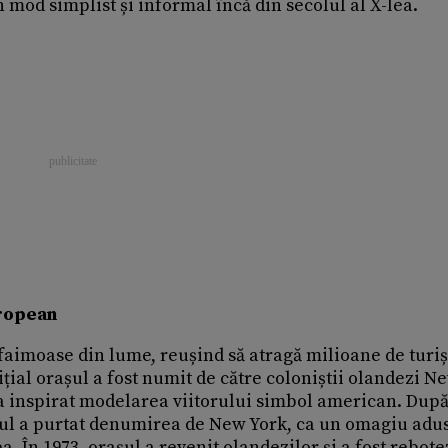
 mod simplist și informal încă din secolul al X-lea.
uropean
faimoase din lume, reușind să atragă milioane de turișt
nițial orașul a fost numit de către coloniștii olandezi N
a inspirat modelarea viitorului simbol american. Dup
așul a purtat denumirea de New York, ca un omagiu adu
a. În 1973, orașul a revenit olandezilor și a fost rebote