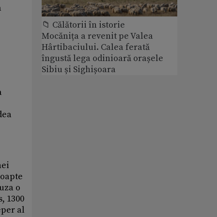
a
📁 Călătorii în istorie
Mocănița a revenit pe Valea
Hârtibaciului. Calea ferată
îngustă lega odinioară orașele
Sibiu și Sighișoara
a
dea
nei
noapte
fuza o
, 1300
eper al