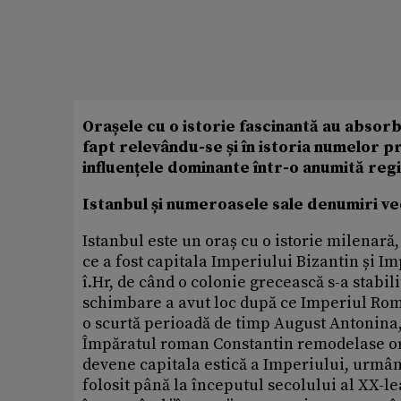
Orașele cu o istorie fascinantă au absorbi
fapt relevându-se și în istoria numelor 
influențele dominante într-o anumită re
Istanbul și numeroasele sale denumiri ve
Istanbul este un oraș cu o istorie milenară
ce a fost capitala Imperiului Bizantin și I
î.Hr, de când o colonie grecească s-a stab
schimbare a avut loc după ce Imperiul Rom
o scurtă perioadă de timp August Antonina,
Împăratul roman Constantin remodelase ora
devene capitala estică a Imperiului, urmâ
folosit până la începutul secolului al XX-le