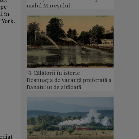
malul Mureșului
 pe
l în
w York.
📁 Călătorii în istorie
Destinația de vacanță preferată a
Banatului de altădată
ediat