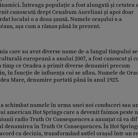
namici. Întreaga populație a fost alungată și cetatea 
venit cunoscută drept Cenabum Aureliani și apoi doar
rdat locului o a doua șansă. Numele orașului s-a
éans, așa cum a rămas până în prezent.
nia care au avut diverse nume de-a lungul timpului se
culturală europeană a anului 2007, a fost cunoscut și c
 timp ce Oradea a primit diverse denumiri precum
, în funcție de influența cui se aflau. Numele de Ora
radea Mare, denumire purtată până în anul 1925.
u și-a schimbat numele în urma unei noi conduceri sau u
șului american Hot Springs care a devenit faimos peste 
siunii radio Truth Or Consequences a anunțat că va di
ul denumirea în Truth Or Consequences. În Hot Springs
e acord cu decizia, transformând astfel orașul într-un r