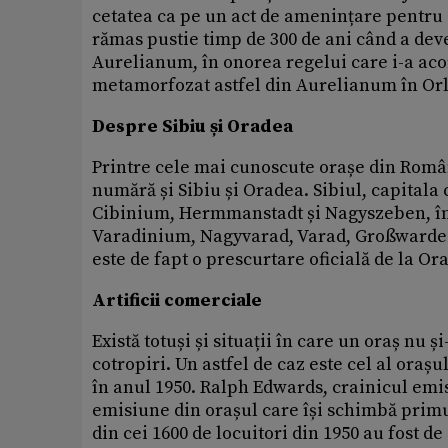
cetatea ca pe un act de amenințare pentru i
rămas pustie timp de 300 de ani când a de
Aurelianum, în onorea regelui care i-a aco
metamorfozat astfel din Aurelianum în Orl
Despre Sibiu și Oradea
Printre cele mai cunoscute orașe din Româ
numără și Sibiu și Oradea. Sibiul, capitala 
Cibinium, Hermmanstadt și Nagyszeben, în
Varadinium, Nagyvarad, Varad, Großwardein
este de fapt o prescurtare oficială de la O
Artificii comerciale
Există totuși și situații în care un oraș n
cotropiri. Un astfel de caz este cel al ora
în anul 1950. Ralph Edwards, crainicul emi
emisiune din orașul care își schimbă prim
din cei 1600 de locuitori din 1950 au fost d