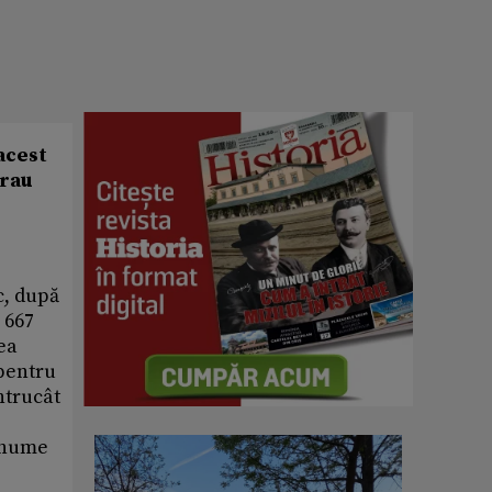
 acest
erau
c, după
 667
ea
pentru
ntrucât
, nume