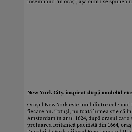
însemnând ”în oraș”, așa cum i se spunea în
New York City, inspirat după modelul e
Orașul New York este unul dintre cele mai 
fiecare an. Totuși, nu toată lumea știe că i
Amsterdam în anul 1624, după orașul care 
preluarea britanică pacifistă din 1664, or
Ducelui de York, viitorul Rege James al II-le