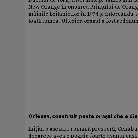
New Orange în onoarea Prințului de Orange
mâinile britanicilor în 1974 și întorcându
toată lumea. Ulterior, orașul a fost redenu
Orléans, construit peste orașul cheie di
Inițial o așezare romană prosperă, Cenabum,
deoarece avea o poziție foarte avantajoasă 