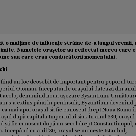
t o mulțime de influențe străine de-a lungul vremii,
primite. Numelele orașelor au reflectat mereu care 
giune sau care erau conducătorii momentului.
chi
, fiind un loc deosebit de important pentru poporul tur
mperiul Otoman. Începuturile orașului datează din anul
ilit acolo, denumind noua așezare Byzantium. Următoar
an s-a extins până în peninsulă, Byzantium devenind 
 ca mai apoi orașul să fie cunoscut drept Noua Roma î
șul după capitala Imperiului său. În anul 330, orașul
nd să fie cunoscut după un secol drept Constantinopol
a. Începând cu anii '30, orașul se numește Istanbul,