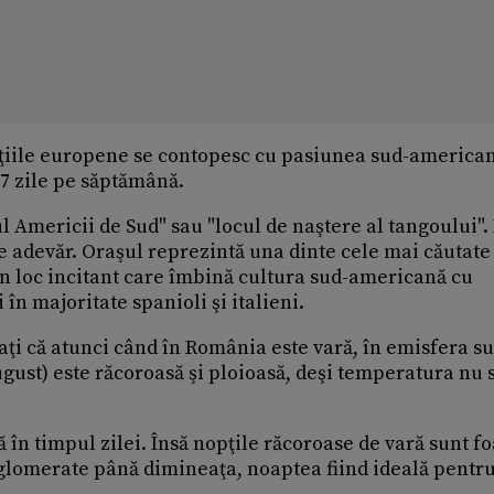
diţiile europene se contopesc cu pasiunea sud-american
 7 zile pe săptămână.
l Americii de Sud" sau "locul de naştere al tangoului".
de adevăr. Oraşul reprezintă una dinte cele mai căutate
un loc incitant care îmbină cultura sud-americană cu
în majoritate spanioli şi italieni.
aţi că atunci când în România este vară, în emisfera s
ugust) este răcoroasă şi ploioasă, deşi temperatura nu 
în timpul zilei. Însă nopţile răcoroase de vară sunt fo
 aglomerate până dimineaţa, noaptea fiind ideală pentr