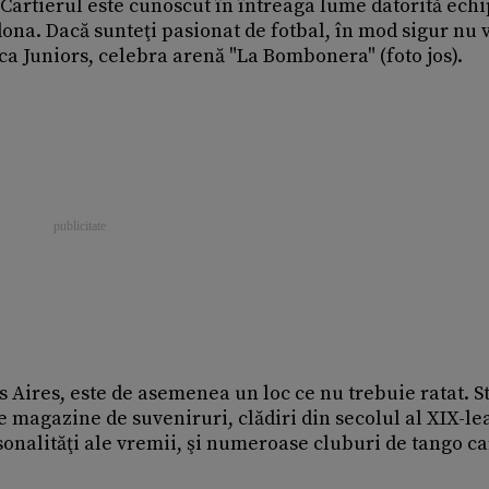
. Cartierul este cunoscut în întreaga lume datorită echi
ona. Dacă sunteţi pasionat de fotbal, în mod sigur nu v
oca Juniors, celebra arenă "La Bombonera" (foto jos).
 Aires, este de asemenea un loc ce nu trebuie ratat. St
 magazine de suveniruri, clădiri din secolul al XIX-le
onalităţi ale vremii, şi numeroase cluburi de tango c