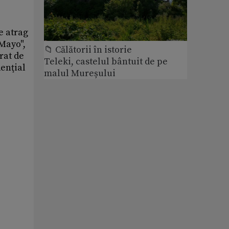
e atrag
 Mayo",
📁 Călătorii în istorie
rat de
Teleki, castelul bântuit de pe
denţial
malul Mureșului