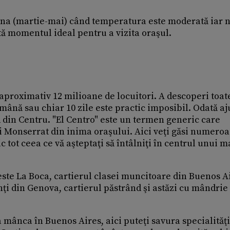
na (martie-mai) când temperatura este moderată iar 
ntă momentul ideal pentru a vizita oraşul.
aproximativ 12 milioane de locuitori. A descoperi toat
ămână sau chiar 10 zile este practic imposibil. Odată aj
 din Centru. "El Centro" este un termen generic care
 Monserrat din inima oraşului. Aici veţi găsi numero
c tot ceea ce vă aşteptaţi să întâlniţi în centrul unui 
este La Boca, cartierul clasei muncitoare din Buenos A
nţi din Genova, cartierul păstrând şi astăzi cu mândrie
 mânca în Buenos Aires, aici puteţi savura specialităţi