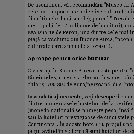
De asemenea, vă recomandăm "Museo de Ar
cele mai importante obiective culturale di
din ultimele două secole), parcul "Tres de 
metropolă de 12 milioane de locuitori), muz
Eva Duarte de Peron, una dintre cele mai imp
piaţă ca vechime din Buenos Aires, înconjura
culturale care au modelat oraşul).
Aproape pentru orice buzunar
O vacanţă la Buenos Aires nu este pentru "
Bineînţeles, nu există zboruri low cost pân
chiar şi 700-800 de euro/persoană, dus-înto
Însă odată ajuns acolo, veţi descoperi cu a
dintre numeroasele hosteluri de la periferi
(moneda naţională se numeşte peso, însă do
sau la hoteluri prestigioase de cinci stele
Continental. În aceste hoteluri, preţul unei
puţin având în vedere că sunt hoteluri de ci