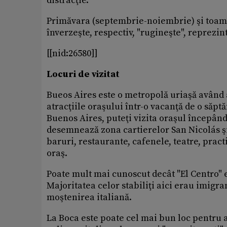
distracţie.
Primăvara (septembrie-noiembrie) şi toam
înverzeşte, respectiv, "rugineşte", reprezi
[[nid:26580]]
Locuri de vizitat
Bueos Aires este o metropolă uriaşă având 
atracţiile oraşului într-o vacanţă de o săpt
Buenos Aires, puteţi vizita oraşul începând
desemnează zona cartierelor San Nicolás şi
baruri, restaurante, cafenele, teatre, practi
oraş.
Poate mult mai cunoscut decât "El Centro" 
Majoritatea celor stabiliţi aici erau imigra
moştenirea italiană.
La Boca este poate cel mai bun loc pentru a