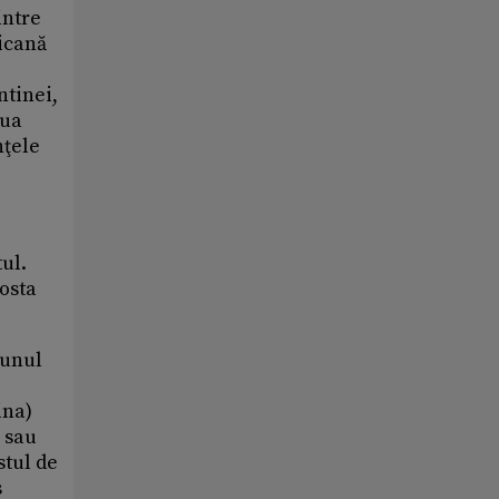
intre
ricană
ntinei,
oua
nţele
ul.
costa
 unul
ina)
a sau
stul de
s