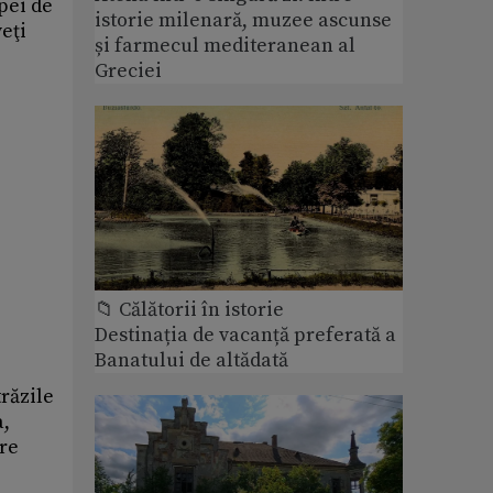
pei de
istorie milenară, muzee ascunse
eţi
și farmecul mediteranean al
Greciei
📁 Călătorii în istorie
Destinația de vacanță preferată a
Banatului de altădată
răzile
a,
are