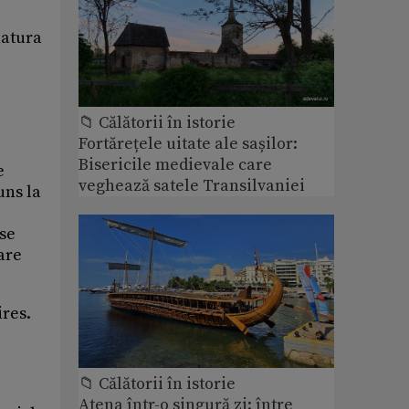
natura
📁 Călătorii în istorie
Fortărețele uitate ale sașilor:
Bisericile medievale care
e
veghează satele Transilvaniei
uns la
ase
mare
ires.
📁 Călătorii în istorie
Atena într-o singură zi: între