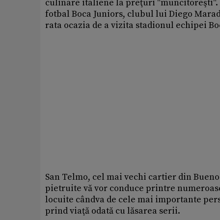
culinare italiene la preţuri "muncitoreşti"
fotbal Boca Juniors, clubul lui Diego Marad
rata ocazia de a vizita stadionul echipei B
San Telmo, cel mai vechi cartier din Buenos
pietruite vă vor conduce printre numeroase
locuite cândva de cele mai importante pers
prind viaţă odată cu lăsarea serii.