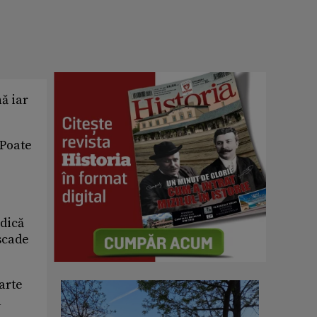
ă iar
 Poate
udică
scade
arte
u