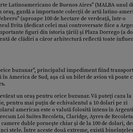
te Latinoamericano de Buenos Aires" (MALBA-unul d
n oraş, gazdă a importante colecţii de artă latino-ame
Febrero" (aproape 100 de hectare de verdeaţă, într-o
eul Evita (dedicat celei mai controversate fiice a Arge
ortante figuri din istoria ţării) şi Plaza Dorrego (a d
tă de clădiri a căror arhitectură reflectă toate influe
orice buzunar", principalul impediment fiind transport
ă în America de Sud, aşa că un bilet de avion vă poate 
rs.
devărat un oraş pentru orice buzunar. Vă puteţi caza la
e, pentru mai puţin de echivalentul a 10 dolari pe zi
larul american este o valută folosită intens în Argent
 precum Loi Suites Recoleta, Claridge, Ayres de Recolet
 camere duble porneşte chiar şi de la 100 de dolari, de
nci stele. Între aceste două extreme, există bineînţele