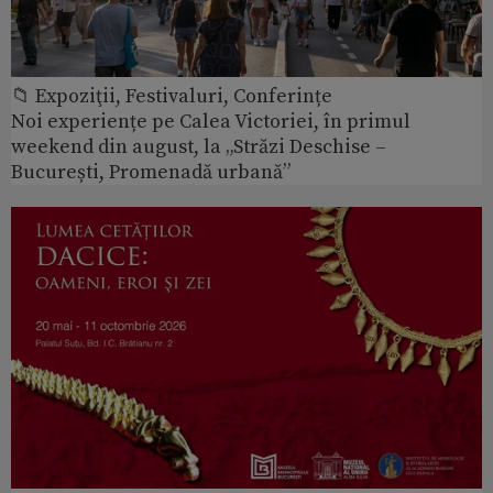
📁 Expoziţii, Festivaluri, Conferințe
Noi experiențe pe Calea Victoriei, în primul
weekend din august, la „Străzi Deschise –
București, Promenadă urbană”