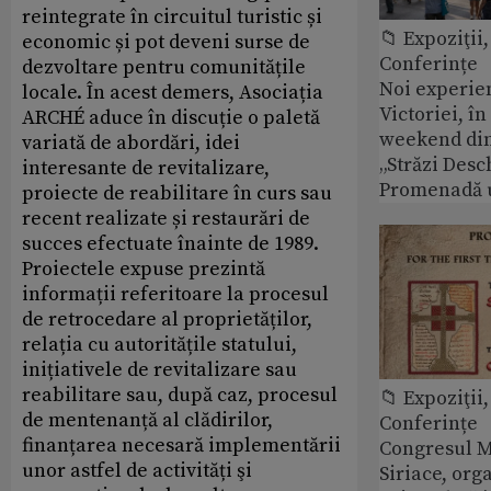
reintegrate în circuitul turistic și
📁 Expoziţii,
economic și pot deveni surse de
Conferințe
dezvoltare pentru comunitățile
Noi experie
locale. În acest demers, Asociația
Victoriei, î
ARCHÉ aduce în discuție o paletă
weekend din
variată de abordări, idei
„Străzi Desc
interesante de revitalizare,
Promenadă 
proiecte de reabilitare în curs sau
recent realizate și restaurări de
succes efectuate înainte de 1989.
Proiectele expuse prezintă
informații referitoare la procesul
de retrocedare al proprietăților,
relația cu autoritățile statului,
inițiativele de revitalizare sau
reabilitare sau, după caz, procesul
📁 Expoziţii,
de mentenanță al clădirilor,
Conferințe
finanțarea necesară implementării
Congresul M
unor astfel de activități şi
Siriace, org