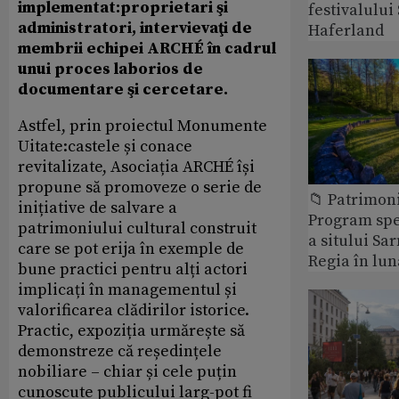
implementat:proprietari şi
festivalulu
administratori, intervievaţi de
Haferland
membrii echipei ARCHÉ în cadrul
unui proces laborios de
documentare şi cercetare.
Astfel, prin proiectul Monumente
Uitate:castele și conace
revitalizate, Asociația ARCHÉ își
propune să promoveze o serie de
📁 Patrimon
inițiative de salvare a
Program spec
patrimoniului cultural construit
a sitului Sa
care se pot erija în exemple de
Regia în lun
bune practici pentru alți actori
implicați în managementul și
valorificarea clădirilor istorice.
Practic, expoziția urmărește să
demonstreze că reședințele
nobiliare – chiar și cele puțin
cunoscute publicului larg-pot fi