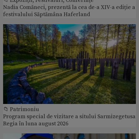
📁 Expoziţii, Festivaluri, Conferințe
Nadia Comăneci, prezentă la cea de-a XIV-a ediție a
festivalului Săptămâna Haferland
📁 Patrimoniu
Program special de vizitare a sitului Sarmizegetusa
Regia în luna august 2026