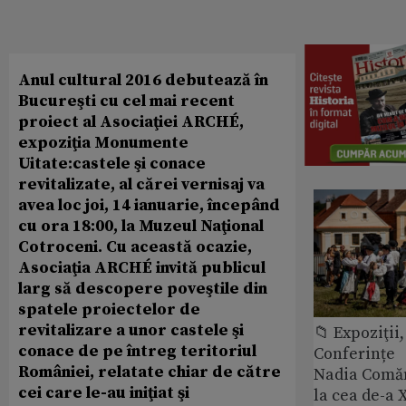
Anul cultural 2016 debutează în
Bucureşti cu cel mai recent
proiect al Asociaţiei ARCHÉ,
expoziţia Monumente
Uitate:castele şi conace
revitalizate, al cărei vernisaj va
avea loc joi, 14 ianuarie, începând
cu ora 18:00, la Muzeul Naţional
Cotroceni. Cu această ocazie,
Asociaţia ARCHÉ invită publicul
larg să descopere poveştile din
spatele proiectelor de
revitalizare a unor castele şi
📁 Expoziţii,
conace de pe întreg teritoriul
Conferințe
României, relatate chiar de către
Nadia Comăn
cei care le-au iniţiat şi
la cea de-a X