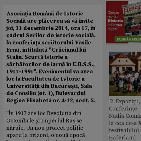
Asociaţia Română de Istorie
Socială are plăcerea să vă invite
joi, 11 decembrie 2014, ora 17, în
cadrul Serilor de istorie socială,
la conferinţa scriitorului Vasile
Ernu, intitulată "Crăciunul lui
Stalin. Scurtă istorie a
sărbătorilor de iarnă în U.R.S.S.,
1917-1991". Evenimentul va avea
loc la Facultatea de Istorie a
Universităţii din Bucureşti, Sala
de Consiliu (et. 1), Bulevardul
Regina Elisabeta nr. 4-12, sect. 5.
📁 Expoziţii,
Conferințe
"În 1917 are loc Revoluţia din
Nadia Comăn
Octombrie şi Imperiul Rus se
la cea de-a X
năruie. Un nou proiect politic
festivalulu
apare la orizont, o nouă epocă
Haferland