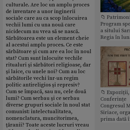
culturale. Are loc un amplu proces
de inventare a unor inginerii
📁 Patrimon
sociale care au ca scop înlocuirea
Program spec
vechii lumi cu una nouă care
a sitului Sa
nicidecum nu vrea să se nască.
Regia în lun
Sărbătoarea este un element cheie
al acestui amplu proces. Ce este
sărbătoare şi cum are ea loc în noul
stat? Cum sunt înlocuite vechile
ritualuri şi sărbători religioase, dar
şi laice, cu unele noi? Cum au loc
sărbătorile vechi înr-un regim
politic antireligios şi represiv?
Cum se împacă, sau nu, cele două
📁 Expoziţii,
lumi? Cum serbau şi ce serbau
Conferințe
diverse grupuri sociale în noul stat
Congresul M
comunist: intelectualitatea,
Siriace, org
nomenclatura, muncitorimea,
prima dată 
ţăranii? Toate aceste lucruri vreau