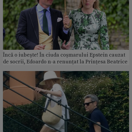
Încă o iubește! În ciuda coșmarului Epstein cauzat
de socrii, Edoardo n-a renunțat la Prințesa Beatrice