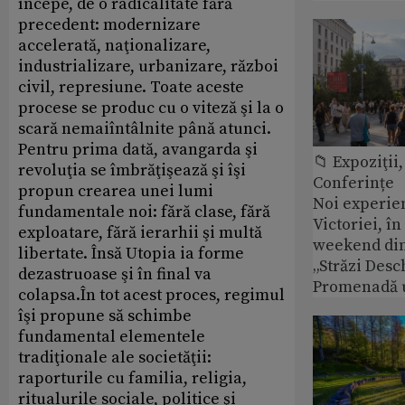
începe, de o radicalitate fără
precedent: modernizare
accelerată, naţionalizare,
industrializare, urbanizare, război
civil, represiune. Toate aceste
procese se produc cu o viteză şi la o
scară nemaiîntâlnite până atunci.
Pentru prima dată, avangarda şi
📁 Expoziţii,
revoluţia se îmbrăţişează şi îşi
Conferințe
propun crearea unei lumi
Noi experie
fundamentale noi: fără clase, fără
Victoriei, î
exploatare, fără ierarhii şi multă
weekend din
libertate. Însă Utopia ia forme
„Străzi Desc
dezastruoase şi în final va
Promenadă 
colapsa.În tot acest proces, regimul
îşi propune să schimbe
fundamental elementele
tradiţionale ale societăţii:
raporturile cu familia, religia,
ritualurile sociale, politice şi