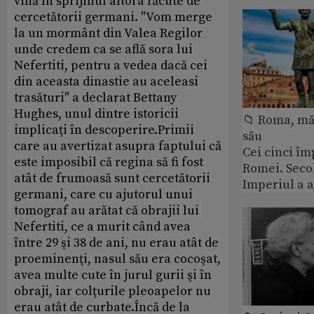
vină în sprijinul altora făcute de
cercetătorii germani. "Vom merge
la un mormânt din Valea Regilor
unde credem ca se află sora lui
Nefertiti, pentru a vedea dacă cei
din aceasta dinastie au aceleasi
trasături" a declarat Bettany
Hughes, unul dintre istoricii
📁 Roma, măr
implicaţi în descoperire.Primii
său
care au avertizat asupra faptului că
Cei cinci îm
este imposibil că regina să fi fost
Romei. Secol
atât de frumoasă sunt cercetătorii
Imperiul a 
germani, care cu ajutorul unui
tomograf au arătat că obrajii lui
Nefertiti, ce a murit când avea
între 29 şi 38 de ani, nu erau atât de
proeminenţi, nasul său era cocoşat,
avea multe cute în jurul gurii şi în
obraji, iar colţurile pleoapelor nu
erau atât de curbate.Încă de la