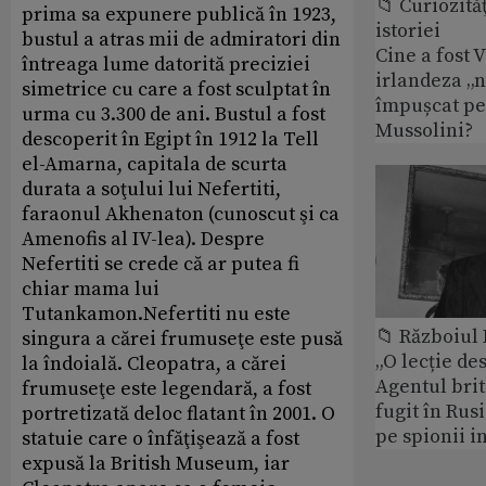
📁 Curiozităţ
prima sa expunere publică în 1923,
istoriei
bustul a atras mii de admiratori din
Cine a fost 
întreaga lume datorită preciziei
irlandeza „n
simetrice cu care a fost sculptat în
împușcat pe
urma cu 3.300 de ani. Bustul a fost
Mussolini?
descoperit în Egipt în 1912 la Tell
el-Amarna, capitala de scurta
durata a soţului lui Nefertiti,
faraonul Akhenaton (cunoscut şi ca
Amenofis al IV-lea). Despre
Nefertiti se crede că ar putea fi
chiar mama lui
Tutankamon.Nefertiti nu este
📁 Războiul
singura a cărei frumuseţe este pusă
„O lecție de
la îndoială. Cleopatra, a cărei
Agentul brit
frumuseţe este legendară, a fost
fugit în Rusi
portretizată deloc flatant în 2001. O
pe spionii i
statuie care o înfăţişează a fost
expusă la British Museum, iar