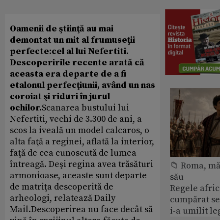
Oamenii de ştiinţă au mai
demontat un mit al frumuseţii
perfecte:cel al lui Nefertiti.
Descoperirile recente arată că
aceasta era departe de a fi
etalonul perfecţiunii, având un nas
coroiat şi riduri în jurul
ochilor.
Scanarea bustului lui
Nefertiti, vechi de 3.300 de ani, a
scos la iveală un model calcaros, o
alta faţă a reginei, aflată la interior,
faţă de cea cunoscută de lumea
întreagă. Deşi regina avea trăsături
📁 Roma, măr
armonioase, aceaste sunt departe
său
de matriţa descoperită de
Regele afric
arheologi, relatează Daily
cumpărat se
Mail.Descoperirea nu face decât să
i-a umilit l