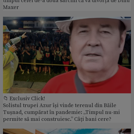
timpul celei de-a doua sarcini că va divorța de Dinu
Maxer
📁 Exclusiv Click!
Solistul trupei Azur își vinde terenul din Băile
Tușnad, cumpărat în pandemie: „Timpul nu-mi
permite să mai construiesc.” Câți bani cere?