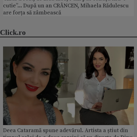
cutie”... După un an CRÂNCEN, Mihaela Rădulescu
are forța să zâmbească
Click.ro
Deea Cataramă spune adevărul. Artista a știut din