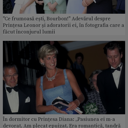
"Ce frumoasă ești, Bourbon!" Adevărul despre
Prințesa Leonor și adoratorii ei, în fotografia care a
făcut înconjurul lumii
În dormitor cu Prințesa Diana: „Pasiunea ei m-a
devorat. Am plecat epuizat. Era romantică, tandră