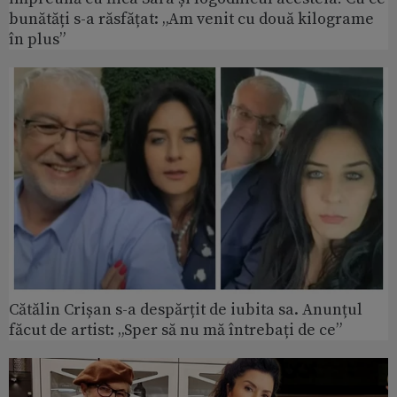
bunătăți s-a răsfățat: „Am venit cu două kilograme
în plus”
Cătălin Crișan s-a despărțit de iubita sa. Anunțul
făcut de artist: „Sper să nu mă întrebați de ce”