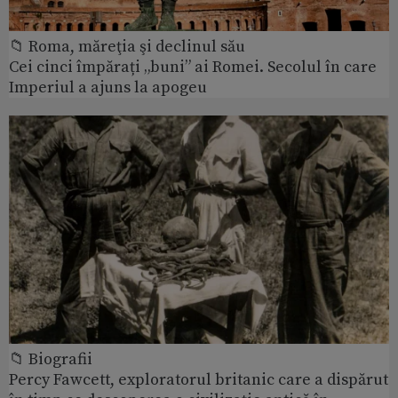
📁 Roma, măreţia şi declinul său
Cei cinci împărați „buni” ai Romei. Secolul în care
Imperiul a ajuns la apogeu
📁 Biografii
Percy Fawcett, exploratorul britanic care a dispărut