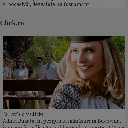
și posesivă”, dezvăluie un fost amant
Click.ro
📁 Exclusiv Click!
Adina Buzatu, în periplu la mănăstiri în Bucovina,
împreună cu fiica Sara și logodnicul acesteia! Cu ce