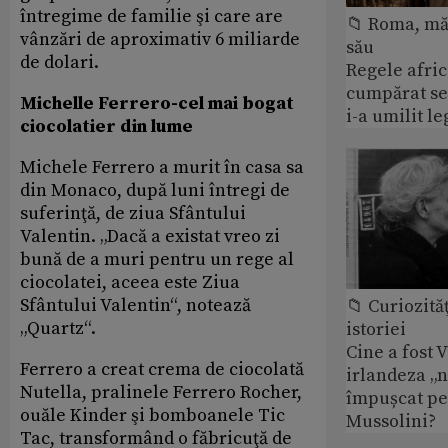
întregime de familie şi care are
📁 Roma, măr
vânzări de aproximativ 6 miliarde
său
de dolari.
Regele afric
cumpărat se
Michelle Ferrero-cel mai bogat
i-a umilit l
ciocolatier din lume
Michele Ferrero a murit în casa sa
din Monaco, după luni întregi de
suferinţă, de ziua Sfântului
Valentin. „Dacă a existat vreo zi
bună de a muri pentru un rege al
ciocolatei, aceea este Ziua
Sfântului Valentin“, notează
📁 Curiozităţ
„Quartz“.
istoriei
Cine a fost 
Ferrero a creat crema de ciocolată
irlandeza „n
Nutella, pralinele Ferrero Rocher,
împușcat pe
ouăle Kinder şi bomboanele Tic
Mussolini?
Tac, transformând o făbricuţă de