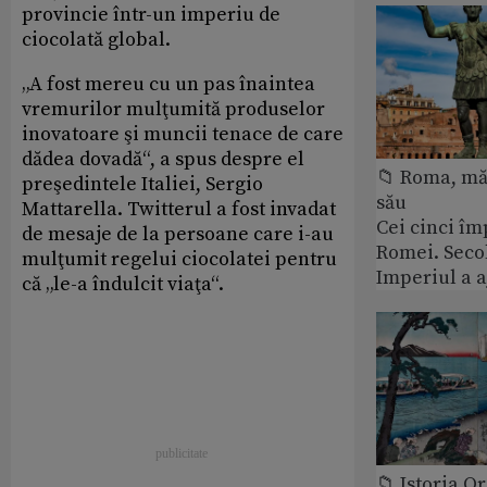
provincie într-un imperiu de
ciocolată global.
„A fost mereu cu un pas înaintea
vremurilor mulţumită produselor
inovatoare şi muncii tenace de care
dădea dovadă“, a spus despre el
📁 Roma, măr
preşedintele Italiei, Sergio
său
Mattarella. Twitterul a fost invadat
Cei cinci îm
de mesaje de la persoane care i-au
Romei. Secol
mulţumit regelui ciocolatei pentru
Imperiul a 
că „le-a îndulcit viaţa“.
📁 Istoria O