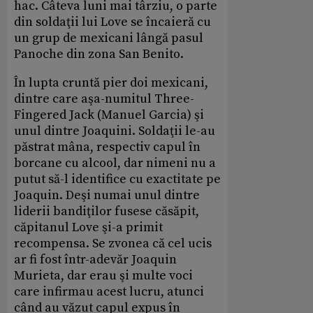
hac. Câteva luni mai târziu, o parte
din soldaţii lui Love se încaieră cu
un grup de mexicani lângă pasul
Panoche din zona San Benito.
În lupta cruntă pier doi mexicani,
dintre care aşa-numitul Three-
Fingered Jack (Manuel Garcia) şi
unul dintre Joaquini. Soldaţii le-au
păstrat mâna, respectiv capul în
borcane cu alcool, dar nimeni nu a
putut să-l identifice cu exactitate pe
Joaquin. Deşi numai unul dintre
liderii bandiţilor fusese căsăpit,
căpitanul Love şi-a primit
recompensa. Se zvonea că cel ucis
ar fi fost într-adevăr Joaquin
Murieta, dar erau şi multe voci
care infirmau acest lucru, atunci
când au văzut capul expus în