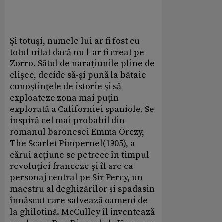
Şi totuşi, numele lui ar fi fost cu
totul uitat dacă nu l-ar fi creat pe
Zorro. Sătul de naraţiunile pline de
clişee, decide să-şi pună la bătaie
cunoştinţele de istorie şi să
exploateze zona mai puţin
explorată a Californiei spaniole. Se
inspiră cel mai probabil din
romanul baronesei Emma Orczy,
The Scarlet Pimpernel(1905), a
cărui acţiune se petrece în timpul
revoluţiei franceze şi îl are ca
personaj central pe Sir Percy, un
maestru al deghizărilor şi spadasin
înnăscut care salvează oameni de
la ghilotină. McCulley îl inventează