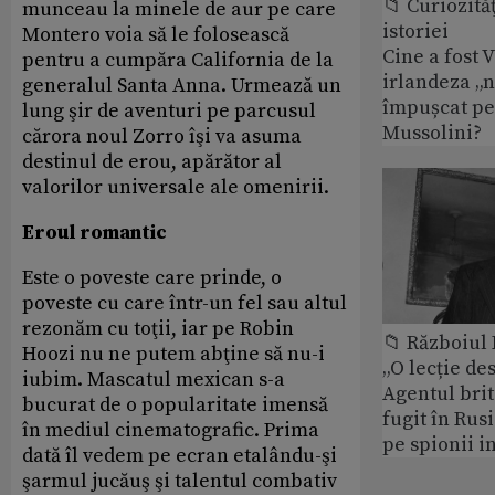
📁 Curiozităţ
munceau la minele de aur pe care
istoriei
Montero voia să le folosească
Cine a fost 
pentru a cumpăra California de la
irlandeza „n
generalul Santa Anna. Urmează un
împușcat pe
lung şir de aventuri pe parcusul
Mussolini?
cărora noul Zorro îşi va asuma
destinul de erou, apărător al
valorilor universale ale omenirii.
Eroul romantic
Este o poveste care prinde, o
poveste cu care într-un fel sau altul
rezonăm cu toţii, iar pe Robin
📁 Războiul
Hoozi nu ne putem abţine să nu-i
„O lecție de
iubim. Mascatul mexican s-a
Agentul brit
bucurat de o popularitate imensă
fugit în Rusi
în mediul cinematografic. Prima
pe spionii i
dată îl vedem pe ecran etalându-şi
şarmul jucăuş şi talentul combativ