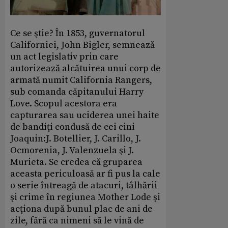
Ce se ştie? În 1853, guvernatorul
Californiei, John Bigler, semnează
un act legislativ prin care
autorizează alcătuirea unui corp de
armată numit California Rangers,
sub comanda căpitanului Harry
Love. Scopul acestora era
capturarea sau uciderea unei haite
de bandiţi condusă de cei cini
Joaquin:J. Botellier, J. Carillo, J.
Ocmorenia, J. Valenzuela şi J.
Murieta. Se credea că gruparea
aceasta periculoasă ar fi pus la cale
o serie întreagă de atacuri, tâlhării
şi crime în regiunea Mother Lode şi
acţiona după bunul plac de ani de
zile, fără ca nimeni să le vină de