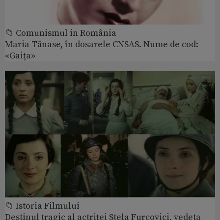
📁 Comunismul in România
Maria Tănase, în dosarele CNSAS. Nume de cod:
«Gaița»
📁 Istoria Filmului
Destinul tragic al actriței Stela Furcovici, vedeta