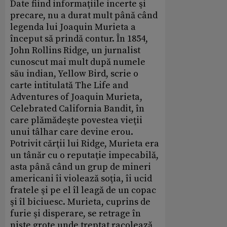
Date fiind informaţiile incerte şi
precare, nu a durat mult până când
legenda lui Joaquin Murieta a
început să prindă contur. În 1854,
John Rollins Ridge, un jurnalist
cunoscut mai mult după numele
său indian, Yellow Bird, scrie o
carte intitulată The Life and
Adventures of Joaquin Murieta,
Celebrated California Bandit, în
care plămădeşte povestea vieţii
unui tâlhar care devine erou.
Potrivit cărţii lui Ridge, Murieta era
un tânăr cu o reputaţie impecabilă,
asta până când un grup de mineri
americani îi violează soţia, îi ucid
fratele şi pe el îl leagă de un copac
şi îl biciuesc. Murieta, cuprins de
furie şi disperare, se retrage în
nişte grote unde treptat racolează