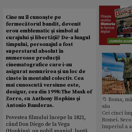
Cine nu îl cunoaşte pe
fermecătorul bandit, devenit
erou emblematic şi simbol al
curajului şi libertăţii? De-a lungul
timpului, personajul a fost
superstarul absolut în
numeroase producţii
cinematografice care i-au
asigurat nemurirea şi un loc de
cinste în mentalul colectiv. Cea
mai cunoscută versiune este,
desigur, cea din 1998:The Mask of
Zorro, cu Anthony Hopkins şi
📁 Roma, măr
Antonio Banderas.
său
Cei cinci îm
Povestea filmului începe în 1821,
Romei. Secol
când Don Diego de la Vega
Imperiul a 
(Hopkins), un nobil spaniol, luptă