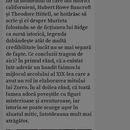
Iar în momentul în care doi istorici
californieni, Hubert Howe Bancroft
şi Theodore Hittell, se hotărăsc să
scrie şi ei despre Murieta
folosindu-se de ficţiunea lui Ridge
ca sursă istorică, legenda
dobândeşte atât de multă
credibilitate încât nu se mai separă
de fapte. Ce concluzii tragem de
aici? În primul rând, că a existat
într-adevăr un bandit faimos la
mijlocul secolului al XIX-lea care a
avut un rol în elaborarea mitului
lui Zorro. În al doilea rând, că toată
lumea adoră poveştile cu figuri
misterioase şi aventuroase, iar
istoria se poate scurge uşor în
aluatul mitic, întotdeauna mult mai
atrăgător.