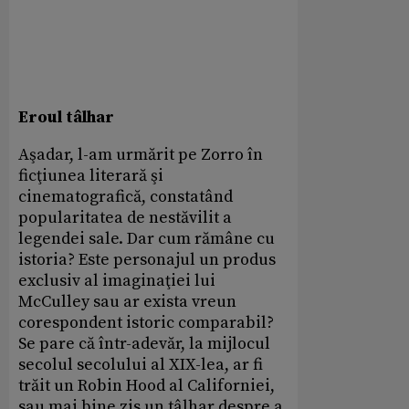
Eroul tâlhar
Aşadar, l-am urmărit pe Zorro în
ficţiunea literară şi
cinematografică, constatând
popularitatea de nestăvilit a
legendei sale. Dar cum rămâne cu
istoria? Este personajul un produs
exclusiv al imaginaţiei lui
McCulley sau ar exista vreun
corespondent istoric comparabil?
Se pare că într-adevăr, la mijlocul
secolul secolului al XIX-lea, ar fi
trăit un Robin Hood al Californiei,
sau mai bine zis un tâlhar despre a