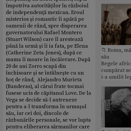
împotriva autorităţilor în războiul
de independenţă mexican. Eroul
misterios şi romantic îi apără pe
oamenii de rând, spre disperarea
guvernatorului Rafael Montero
(Stuart Wilson) care îl arestează
până la urmă şi îi ia fata, pe Elena
📁 Roma, măr
(Catherine Zeta-Jones), după ce
său
mama îi moare în încăierare. După
Regele afric
20 de ani Zorro scapă din
cumpărat se
închisoare şi se întâlneşte cu un
i-a umilit l
hoţ de rând, Alejandro Murieta
(Banderas), al cărui frate tocmai
fusese ucis de căpitanul Love. De la
Vega se decide să-l antreneze
pentru a-l transforma în urmaşul
său, iar cei doi, dincolo de
răzbunările personale, se vor lupta
pentru eliberarea sărmanilor care