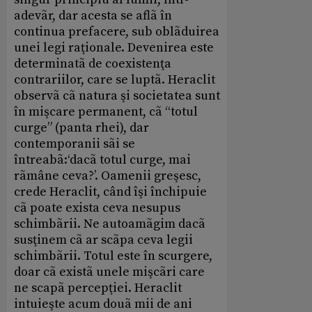
adevãr, dar acesta se aflã în
continua prefacere, sub oblãduirea
unei legi raţionale. Devenirea este
determinatã de coexistenţa
contrariilor, care se luptã. Heraclit
observã cã natura şi societatea sunt
în mişcare permanent, cã “totul
curge” (panta rhei), dar
contemporanii sãi se
întreabã:‘dacã totul curge, mai
rãmâne ceva?’. Oamenii greşesc,
crede Heraclit, când îşi închipuie
cã poate exista ceva nesupus
schimbãrii. Ne autoamãgim dacã
susţinem cã ar scãpa ceva legii
schimbãrii. Totul este în scurgere,
doar cã existã unele mişcãri care
ne scapã percepţiei. Heraclit
intuieşte acum douã mii de ani