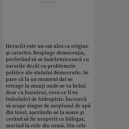
Heraclit este un om ales ca origine
şi caracter. Respinge democraţia,
preferând sã se îndeletniceascã cu
zarurile decât cu problemele
politice ale statului democratic. Se
pare cã la un moment dat se
retrage în munţi unde se va hrãni
doar cu buruieni, ceea ce îl va
îmbolnãvi de hidropizie. Încearcã
sã scape singur de surplusul de apã
din tesut, aşezându-se la soare şi
cerând sã fie acoperit cu bãlegar,
murind în cele din urmã. Din cele