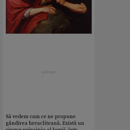
Sã vedem cam ce ne propune
gândirea heracliteanã. Existã un
singur principiu al lumii, într-