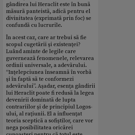
gândirea lui Heraclit este în bunã
mãsurã panteistã, adicã pentru el
divinitatea (exprimatã prin foc) se
confundã cu lucrurile.
În acest caz, care ar trebui sã fie
scopul cugetãrii şi existenţei?
Luând aminte de legile care
guverneazã fenomenele, relevarea
ordinii universale, a adevãrului.
“Inţelepciunea înseamnã în vorbã
şi în faptã sã te conformezi
adevãrului”. Aşadar, esenţa gândirii
lui Heraclit poate fi redusã la legea
devenirii dominatã de lupta
contrariilor şi de principiul Logos-
ului, al raţiunii. El a influenţat
teoria scepticã a sofiştilor, care vor
nega posibilitatea oricãrei
cunoaşteri pentru cã totul este