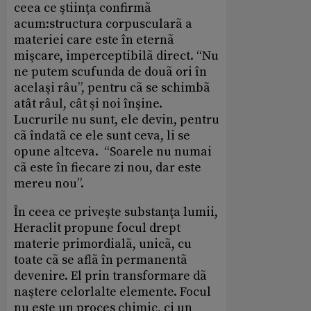
ceea ce ştiinţa confirmã
acum:structura corpuscularã a
materiei care este în eternã
mişcare, imperceptibilã direct. “Nu
ne putem scufunda de douã ori în
acelaşi râu”, pentru cã se schimbã
atât râul, cât şi noi înşine.
Lucrurile nu sunt, ele devin, pentru
cã îndatã ce ele sunt ceva, li se
opune altceva. “Soarele nu numai
cã este în fiecare zi nou, dar este
mereu nou”.
În ceea ce priveşte substanţa lumii,
Heraclit propune focul drept
materie primordialã, unicã, cu
toate cã se aflã în permanentã
devenire. El prin transformare dã
naştere celorlalte elemente. Focul
nu este un proces chimic, ci un