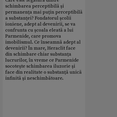
Care este legãtura dintre
schimbarea perceptibilã şi
permanenţa mai puţin perceptibilã
a substanţei? Fondatorul şcolii
ioniene, adept al devenirii, se va
confrunta cu şcoala eleatã a lui
Parmenide, care promova
imobilismul. Ce înseamnã adept al
devenirii? În mare, Heraclit face
din schimbare chiar substanţa
lucrurilor, în vreme ce Parmenide
socoteşte schimbarea iluzorie şi
face din realitate o substanţã unicã
infinitã şi neschimbãtoare.