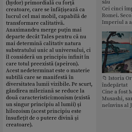
său
(hydor) primordialã cu forţã
Cei cinci îm
creatoare, care se înfãţişeazã ca
Romei. Secol
lucrul cel mai mobil, capabilã de
Imperiul a 
transformare calitativã.
Anaximandru merge puţin mai
departe decât Tales pentru cã nu
mai determinã calitativ natura
substratului unic al universului, ci
îl considerã un principiu infinit în
care totul preexistã (apeiron).
Acest nedeterminat este o materie
subtilã care se manifestã în
📁 Istoria O
diversitatea lumii vizibile. Pe scurt,
îndepărtat
gândirea milezianã se reduce la
Cine a fost
douã caracteristici:monism (existã
Musashi, sa
un singur principiu al lumii) şi
neînvins al 
hilozoism (acest principiu este
însufleţit de o putere divinã şi
creatoare).