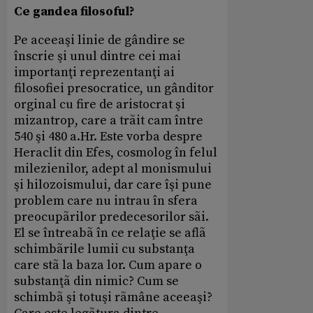
Ce gandea filosoful?
Pe aceeaşi linie de gândire se
înscrie şi unul dintre cei mai
importanţi reprezentanţi ai
filosofiei presocratice, un gânditor
orginal cu fire de aristocrat şi
mizantrop, care a trãit cam între
540 şi 480 a.Hr. Este vorba despre
Heraclit din Efes, cosmolog în felul
milezienilor, adept al monismului
şi hilozoismului, dar care îşi pune
problem care nu intrau în sfera
preocupãrilor predecesorilor sãi.
El se întreabã în ce relaţie se aflã
schimbãrile lumii cu substanţa
care stã la baza lor. Cum apare o
substanţã din nimic? Cum se
schimbã şi totuşi rãmâne aceeaşi?