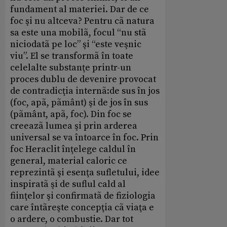
fundament al materiei. Dar de ce
foc şi nu altceva? Pentru cã natura
sa este una mobilã, focul “nu stã
niciodatã pe loc” şi “este veşnic
viu”. El se transformã în toate
celelalte substanţe printr-un
proces dublu de devenire provocat
de contradicţia internã:de sus în jos
(foc, apã, pãmânt) şi de jos în sus
(pãmânt, apã, foc). Din foc se
creeazã lumea şi prin arderea
universal se va întoarce în foc. Prin
foc Heraclit înţelege caldul în
general, material caloric ce
reprezintã şi esenţa sufletului, idee
inspiratã şi de suflul cald al
fiinţelor şi confirmatã de fiziologia
care întãreşte concepţia cã viaţa e
o ardere, o combustie. Dar tot