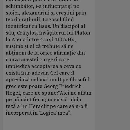
schimbãtor, i-a influenţat şi pe
stoici, alexandrini şi creştini prin
teoria raţiunii, Logosul fiind
identificat cu Iisus. Un discipol al
sãu, Cratylos, învãţãtorul lui Platon
la Atena între 415 şi 410 a.Hr.,
susţine şi el cã trebuie sã ne
abţinem de la orice afirmaţie din
cauza acestei curgeri care
împiedicã acceptarea a ceva ce
existã într-adevãr. Cel care îl
apreciazã cel mai mult pe filosoful
grec este poate Georg Friedrich
Hegel, care ne spune:“Aici ne aflãm
pe pãmânt ferm;nu existã nicio
tezã a lui Heraclit pe care sã n-o fi
încorporat în ‘Logica’ mea”.