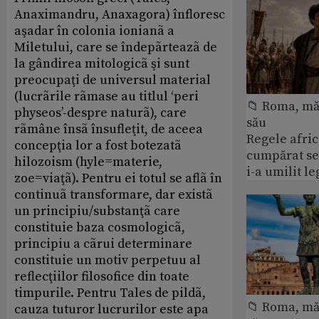
Anaximandru, Anaxagora) înfloresc
aşadar în colonia ionianã a
Miletului, care se îndepãrteazã de
la gândirea mitologicã şi sunt
preocupaţi de universul material
(lucrãrile rãmase au titlul ‘peri
📁 Roma, măr
physeos’-despre naturã), care
său
rãmâne însã însufleţit, de aceea
Regele afric
concepţia lor a fost botezatã
cumpărat se
hilozoism (hyle=materie,
i-a umilit l
zoe=viaţã). Pentru ei totul se aflã în
continuã transformare, dar existã
un principiu/substanţã care
constituie baza cosmologicã,
principiu a cãrui determinare
constituie un motiv perpetuu al
reflecţiilor filosofice din toate
timpurile. Pentru Tales de pildã,
📁 Roma, măr
cauza tuturor lucrurilor este apa