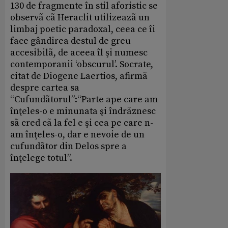
130 de fragmente în stil aforistic se
observã cã Heraclit utilizeazã un
limbaj poetic paradoxal, ceea ce îi
face gândirea destul de greu
accesibilã, de aceea îl şi numesc
contemporanii ‘obscurul’. Socrate,
citat de Diogene Laertios, afirmã
despre cartea sa
“Cufundãtorul”:“Parte ape care am
înţeles-o e minunata şi îndrãznesc
sã cred cã la fel e şi cea pe care n-
am înţeles-o, dar e nevoie de un
cufundãtor din Delos spre a
înţelege totul”.