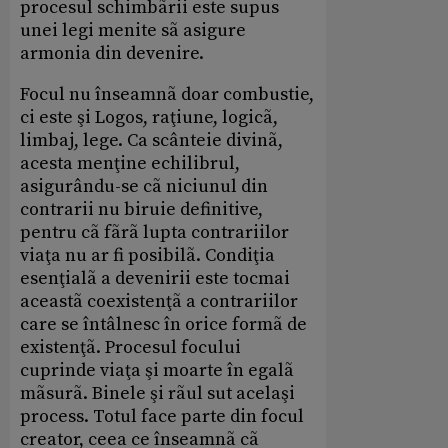
procesul schimbãrii este supus
unei legi menite sã asigure
armonia din devenire.
Focul nu înseamnã doar combustie,
ci este şi Logos, raţiune, logicã,
limbaj, lege. Ca scânteie divinã,
acesta menţine echilibrul,
asigurându-se cã niciunul din
contrarii nu biruie definitive,
pentru cã fãrã lupta contrariilor
viaţa nu ar fi posibilã. Condiţia
esenţialã a devenirii este tocmai
aceastã coexistenţã a contrariilor
care se întâlnesc în orice formã de
existenţã. Procesul focului
cuprinde viaţa şi moarte în egalã
mãsurã. Binele şi rãul sut acelaşi
process. Totul face parte din focul
creator, ceea ce înseamnã cã