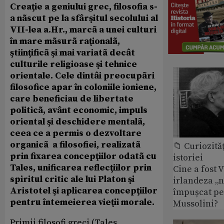
Creaţie a geniului grec, filosofia s-
a nãscut pe la sfârşitul secolului al
VII-lea a.Hr., marcã a unei culturi
în mare mãsurã raţionalã,
ştiinţificã şi mai variatã decât
culturile religioase şi tehnice
orientale. Cele dintâi preocupãri
filosofice apar în coloniile ioniene,
care beneficiau de libertate
politicã, avânt economic, impuls
oriental şi deschidere mentalã,
ceea ce a permis o dezvoltare
organicã a filosofiei, realizatã
📁 Curiozităţ
prin fixarea concepţiilor odatã cu
istoriei
Tales, unificarea reflecţiilor prin
Cine a fost 
spiritul critic ale lui Platon şi
irlandeza „n
Aristotel şi aplicarea concepţiilor
împușcat pe
pentru întemeierea vieţii morale.
Mussolini?
Primii filosofi greci (Tales,