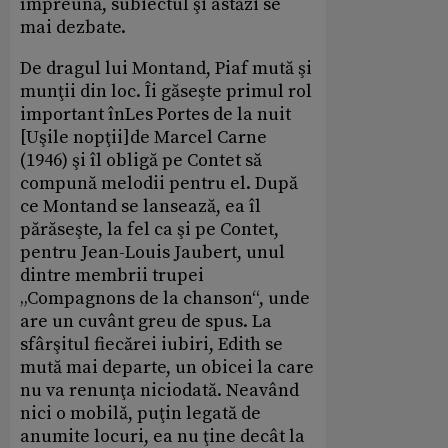
împreună, subiectul şi astăzi se
mai dezbate.
De dragul lui Montand, Piaf mută şi
munţii din loc. Îi găseşte primul rol
important înLes Portes de la nuit
[Uşile nopţii]de Marcel Carne
(1946) şi îl obligă pe Contet să
compună melodii pentru el. După
ce Montand se lansează, ea îl
părăseşte, la fel ca şi pe Contet,
pentru Jean-Louis Jaubert, unul
dintre membrii trupei
„Compagnons de la chanson“, unde
are un cuvânt greu de spus. La
sfârşitul fiecărei iubiri, Edith se
mută mai departe, un obicei la care
nu va renunţa niciodată. Neavând
nici o mobilă, puţin legată de
anumite locuri, ea nu ţine decât la