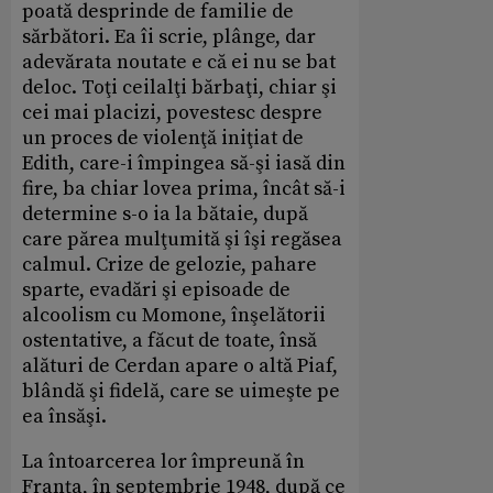
poată desprinde de familie de
sărbători. Ea îi scrie, plânge, dar
adevărata noutate e că ei nu se bat
deloc. Toţi ceilalţi bărbaţi, chiar şi
cei mai placizi, povestesc despre
un proces de violenţă iniţiat de
Edith, care-i împingea să-şi iasă din
fire, ba chiar lovea prima, încât să-i
determine s-o ia la bătaie, după
care părea mulţumită şi îşi regăsea
calmul. Crize de gelozie, pahare
sparte, evadări şi episoade de
alcoolism cu Momone, înşelătorii
ostentative, a făcut de toate, însă
alături de Cerdan apare o altă Piaf,
blândă şi fidelă, care se uimeşte pe
ea însăşi.
La întoarcerea lor împreună în
Franţa, în septembrie 1948, după ce