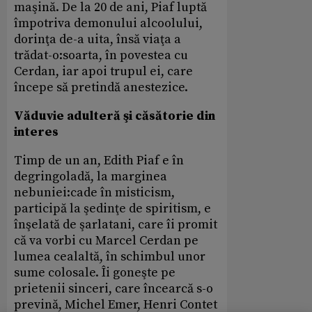
maşină. De la 20 de ani, Piaf luptă
împotriva demonului alcoolului,
dorinţa de-a uita, însă viaţa a
trădat-o:soarta, în povestea cu
Cerdan, iar apoi trupul ei, care
începe să pretindă anestezice.
Văduvie adulteră şi căsătorie din
interes
Timp de un an, Edith Piaf e în
degringoladă, la marginea
nebuniei:cade în misticism,
participă la şedinţe de spiritism, e
înşelată de şarlatani, care îi promit
că va vorbi cu Marcel Cerdan pe
lumea cealaltă, în schimbul unor
sume colosale. Îi goneşte pe
prietenii sinceri, care încearcă s-o
prevină, Michel Emer, Henri Contet