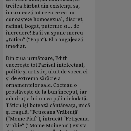
treilea bărbat din existenţa sa,
încarnează tot ceea ce ea nu
cunoaşte:e homosexual, discret,
rafinat, bogat, puternic şi… de
încredere! Ea îi va spune mereu
„Tăticu“ (“Papa“). El o angajează
imediat.
Din ziua următoare, Edith
cucereşte tot Parisul intelectual,
politic şi artistic, uluit de vocea ei
şi de extrema sărăcie a
ornamentelor sale. Cocteau o
proslăveşte de la bun început, iar
admiraţia lui nu va păli niciodată.
Tăticu îşi botează cântăreaţa, mică
şi fragilă, “Fetişcana Vrăbiuţă“
(“Mome Piaf“), întrucât “Fetişcana
Vrabie“ (“Mome Moineau“) exista