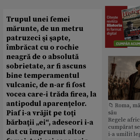
Trupul unei femei
mărunte, de un metru
patruzeci şi şapte,
îmbrăcat cu o rochie
neagră de o absolută
sobrietate, ar fi ascuns
bine temperamentul
vulcanic, de n-ar fi fost
vocea care-i trăda firea, la
antipodul aparenţelor.
📁 Roma, măr
Piaf i-a vrăjit pe toţi
său
Regele afric
bărbaţii „ei“, adeseori i-a
cumpărat se
dat cu împrumut altor
i-a umilit l