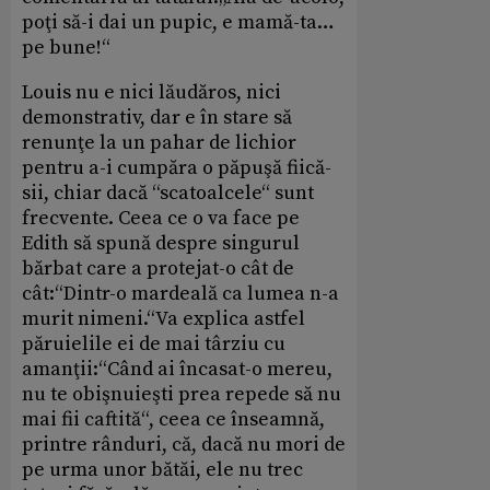
poţi să-i dai un pupic, e mamă-ta…
pe bune!“
Louis nu e nici lăudăros, nici
demonstrativ, dar e în stare să
renunţe la un pahar de lichior
pentru a-i cumpăra o păpuşă fiică-
sii, chiar dacă “scatoalcele“ sunt
frecvente. Ceea ce o va face pe
Edith să spună despre singurul
bărbat care a protejat-o cât de
cât:“Dintr-o mardeală ca lumea n-a
murit nimeni.“Va explica astfel
păruielile ei de mai târziu cu
amanţii:“Când ai încasat-o mereu,
nu te obişnuieşti prea repede să nu
mai fii caftită“, ceea ce înseamnă,
printre rânduri, că, dacă nu mori de
pe urma unor bătăi, ele nu trec