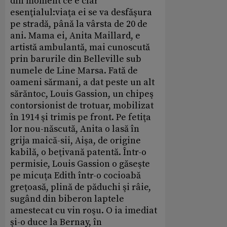
din moment ce e clar
esenţialul:viaţa ei se va desfăşura
pe stradă, până la vârsta de 20 de
ani. Mama ei, Anita Maillard, e
artistă ambulantă, mai cunoscută
prin barurile din Belleville sub
numele de Line Marsa. Fată de
oameni sărmani, a dat peste un alt
sărăntoc, Louis Gassion, un chipeş
contorsionist de trotuar, mobilizat
în 1914 şi trimis pe front. Pe fetiţa
lor nou-născută, Anita o lasă în
grija maică-sii, Aişa, de origine
kabilă, o beţivană patentă. Într-o
permisie, Louis Gassion o găseşte
pe micuţa Edith într-o cocioabă
greţoasă, plină de păduchi şi râie,
sugând din biberon laptele
amestecat cu vin roşu. O ia imediat
şi-o duce la Bernay, în