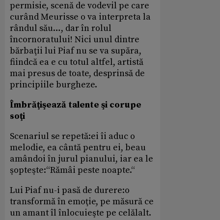
permisie, scenă de vodevil pe care
curând Meurisse o va interpreta la
rândul său…, dar în rolul
încornoratului! Nici unul dintre
bărbaţii lui Piaf nu se va supăra,
fiindcă ea e cu totul altfel, artistă
mai presus de toate, desprinsă de
principiile burgheze.
Îmbrăţişează talente şi corupe
soţi
Scenariul se repetă:ei îi aduc o
melodie, ea cântă pentru ei, beau
amândoi în jurul pianului, iar ea le
şopteşte:“Rămâi peste noapte.“
Lui Piaf nu-i pasă de durere:o
transformă în emoţie, pe măsură ce
un amant îl înlocuieşte pe celălalt.