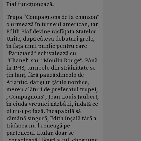
Piaf funcţionează.
Trupa “Compagnons de la chanson“
o urmează în turneul american, iar
Edith Piaf devine răsfăţata Statelor
Unite, după câteva debuturi grele,
în faţa unui public pentru care
“Pariziană“ echivalează cu
“Chanel“ sau “Moulin Rouge“. Până
în 1948, turneele din străinătate se
ţin lanţ, fără pauză:dincolo de
Atlantic, dar şi în ţările nordice,
mereu alături de preferatul trupei,
, Compagnons“, Jean-Louis Jaubert,
în ciuda vreunei năzbâtii, îndată ce
el nu-i pe fază. Incapabilă să
rămână singură, Edith înşală fără a
trăda:ea nu-l reneagă pe
partenerul titular, doar se
“consolează“ lângă altul, chestiune