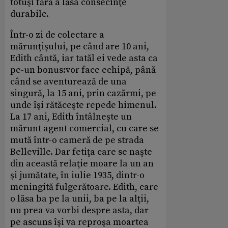
totuşi fără a lăsa consecinţe
durabile.
Într-o zi de colectare a
mărunţişului, pe când are 10 ani,
Edith cântă, iar tatăl ei vede asta ca
pe-un bonus:vor face echipă, până
când se aventurează de una
singură, la 15 ani, prin cazărmi, pe
unde îşi rătăceşte repede himenul.
La 17 ani, Edith întâlneşte un
mărunt agent comercial, cu care se
mută într-o cameră de pe strada
Belleville. Dar fetiţa care se naşte
din această relaţie moare la un an
şi jumătate, în iulie 1935, dintr-o
meningită fulgerătoare. Edith, care
o lăsa ba pe la unii, ba pe la alţii,
nu prea va vorbi despre asta, dar
pe ascuns îşi va reproşa moartea