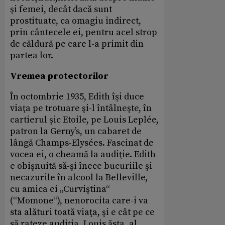
şi femei, decât dacă sunt
prostituate, ca omagiu indirect,
prin cântecele ei, pentru acel strop
de căldură pe care l-a primit din
partea lor.
Vremea protectorilor
În octombrie 1935, Edith îşi duce
viaţa pe trotuare şi-l întâlneşte, în
cartierul şic Etoile, pe Louis Leplée,
patron la Gerny’s, un cabaret de
lângă Champs-Elysées. Fascinat de
vocea ei, o cheamă la audiţie. Edith
e obişnuită să-şi înece bucuriile şi
necazurile în alcool la Belleville,
cu amica ei „Curviştina“
(“Momone“), nenorocita care-i va
sta alături toată viaţa, şi e cât pe ce
să rateze audiţia. Louis ăsta, al