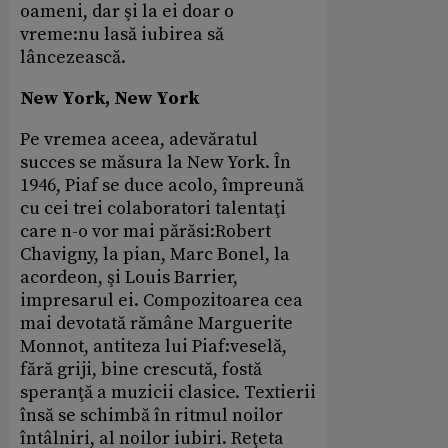
oameni, dar şi la ei doar o
vreme:nu lasă iubirea să
lâncezească.
New York, New York
Pe vremea aceea, adevăratul
succes se măsura la New York. În
1946, Piaf se duce acolo, împreună
cu cei trei colaboratori talentaţi
care n-o vor mai părăsi:Robert
Chavigny, la pian, Marc Bonel, la
acordeon, şi Louis Barrier,
impresarul ei. Compozitoarea cea
mai devotată rămâne Marguerite
Monnot, antiteza lui Piaf:veselă,
fără griji, bine crescută, fostă
speranţă a muzicii clasice. Textierii
însă se schimbă în ritmul noilor
întâlniri, al noilor iubiri. Reţeta