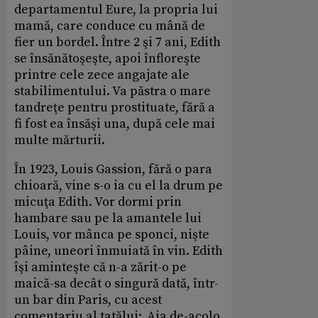
departamentul Eure, la propria lui
mamă, care conduce cu mână de
fier un bordel. Între 2 şi 7 ani, Edith
se însănătoşeşte, apoi înfloreşte
printre cele zece angajate ale
stabilimentului. Va păstra o mare
tandreţe pentru prostituate, fără a
fi fost ea însăşi una, după cele mai
multe mărturii.
În 1923, Louis Gassion, fără o para
chioară, vine s-o ia cu el la drum pe
micuţa Edith. Vor dormi prin
hambare sau pe la amantele lui
Louis, vor mânca pe sponci, nişte
pâine, uneori înmuiată în vin. Edith
îşi aminteşte că n-a zărit-o pe
maică-sa decât o singură dată, într-
un bar din Paris, cu acest
comentariu al tatălui:„Aia de-acolo,