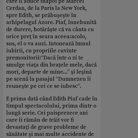
care îl aduce înapoi pe Marcel
Cerdan, de la Paris la New York,
spre Edith, se prăbuşeşte în
arhipelagul Azore. Piaf, înnebunită
de durere, hotărăşte că va cânta cu
orice preţ în seara aceea:acolo,
sus, el o va auzi. Intonează Imnul
iubirii, cu propriile cuvinte
premonitorii:“Dacă într-o zi te
smulge viaţa din braţele mele, dacă
mori, departe de mine…“ şi leşină
pe scenă la pasajul “Dumnezeu îi
reuneşte pe cei ce se iubesc“.
E prima dată când Edith Piaf cade în
timpul spectacolului, prima dintr-o
lungă serie. Cei paisprezece ani
care îi rămân de trăit vor fi
devastaţi de grave probleme de
sănătate şi mai multe accidente de