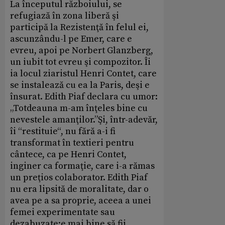
La începutul războiului, se
refugiază în zona liberă şi
participă la Rezistenţă în felul ei,
ascunzându-l pe Emer, care e
evreu, apoi pe Norbert Glanzberg,
un iubit tot evreu şi compozitor. Îi
ia locul ziaristul Henri Contet, care
se instalează cu ea la Paris, deşi e
însurat. Edith Piaf declara cu umor:
„Totdeauna m-am înţeles bine cu
nevestele amanţilor.”Şi, într-adevăr,
îi “restituie“, nu fără a-i fi
transformat în textieri pentru
cântece, ca pe Henri Contet,
inginer ca formaţie, care i-a rămas
un preţios colaborator. Edith Piaf
nu era lipsită de moralitate, dar o
avea pe a sa proprie, aceea a unei
femei experimentate sau
dezabuzate:e mai bine să fii