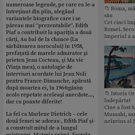
numeroase legende, pe care ea le-a
📁 Roma, măr
întreţinut din plin, alegând
său
variantele biografice care i se
Cei cinci îm
păreau mai “prezentabile“. Edith
Romei. Secol
Piaf a contribuit la apariţia a două
Imperiul a 
cărţi, Au bal de la chance (La
sărbătoarea norocului) în 1958,
prefaţată de marele admirator şi
prieten Jean Cocteau, şi Ma vie
(Viaţa mea), o antologie de
interviuri acordate lui Jean Noli
pentru France-Dimanche, apărută
după moartea ei, în 1964:găsim
📁 Istoria O
acolo repetate aceleaşi anecdote…,
îndepărtat
dar cu poante diferite!
Cine a fost
La fel ca Marlene Dietrich – cele
Musashi, sa
două femei se adorau-, Edith Piaf şi-
neînvins al 
a construit mitul de-a lungul
existenţei. Materia primă, faptele