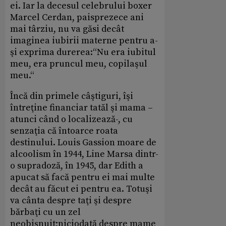
ei. Iar la decesul celebrului boxer
Marcel Cerdan, paisprezece ani
mai târziu, nu va găsi decât
imaginea iubirii materne pentru a-
şi exprima durerea:“Nu era iubitul
meu, era pruncul meu, copilaşul
meu.“
Încă din primele câştiguri, îşi
întreţine financiar tatăl şi mama –
atunci când o localizează-, cu
senzaţia că întoarce roata
destinului. Louis Gassion moare de
alcoolism în 1944, Line Marsa dintr-
o supradoză, în 1945, dar Edith a
apucat să facă pentru ei mai multe
decât au făcut ei pentru ea. Totuşi
va cânta despre taţi şi despre
bărbaţi cu un zel
neobişnuit;niciodată despre mame