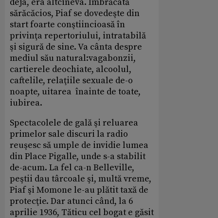
deja, era altcineva. Îmbrăcată
sărăcăcios, Piaf se dovedeşte din
start foarte conştiincioasă în
privinţa repertoriului, intratabilă
şi sigură de sine. Va cânta despre
mediul său natural:vagabonzii,
cartierele deochiate, alcoolul,
caftelile, relaţiile sexuale de-o
noapte, uitarea înainte de toate,
iubirea.
Spectacolele de gală şi reluarea
primelor sale discuri la radio
reuşesc să umple de invidie lumea
din Place Pigalle, unde s-a stabilit
de-acum. La fel ca-n Belleville,
peştii dau târcoale şi, multă vreme,
Piaf şi Momone le-au plătit taxă de
protecţie. Dar atunci când, la 6
aprilie 1936, Tăticu cel bogat e găsit