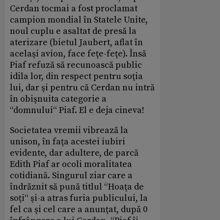
Cerdan tocmai a fost proclamat
campion mondial în Statele Unite,
noul cuplu e asaltat de presă la
aterizare (bietul Jaubert, aflat în
acelaşi avion, face feţe-feţe). Însă
Piaf refuză să recunoască public
idila lor, din respect pentru soţia
lui, dar şi pentru că Cerdan nu intră
în obişnuita categorie a
“domnului“ Piaf. El e deja cineva!
Societatea vremii vibrează la
unison, în faţa acestei iubiri
evidente, dar adultere, de parcă
Edith Piaf ar ocoli moralitatea
cotidiană. Singurul ziar care a
îndrăznit să pună titlul “Hoaţa de
soţi“ şi-a atras furia publicului, la
fel ca şi cel care a anunţat, după 0