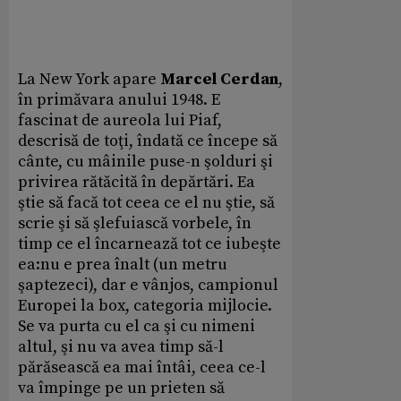
La New York apare
Marcel Cerdan
,
în primăvara anului 1948. E
fascinat de aureola lui Piaf,
descrisă de toţi, îndată ce începe să
cânte, cu mâinile puse-n şolduri şi
privirea rătăcită în depărtări. Ea
ştie să facă tot ceea ce el nu ştie, să
scrie şi să şlefuiască vorbele, în
timp ce el încarnează tot ce iubeşte
ea:nu e prea înalt (un metru
şaptezeci), dar e vânjos, campionul
Europei la box, categoria mijlocie.
Se va purta cu el ca şi cu nimeni
altul, şi nu va avea timp să-l
părăsească ea mai întâi, ceea ce-l
va împinge pe un prieten să