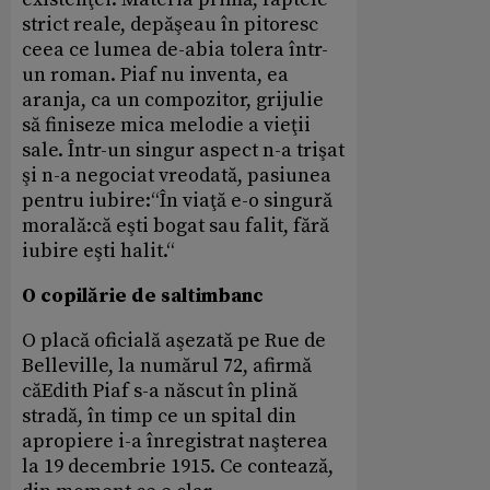
strict reale, depăşeau în pitoresc
ceea ce lumea de-abia tolera într-
un roman. Piaf nu inventa, ea
aranja, ca un compozitor, grijulie
să finiseze mica melodie a vieţii
sale. Într-un singur aspect n-a trişat
şi n-a negociat vreodată, pasiunea
pentru iubire:“În viaţă e-o singură
morală:că eşti bogat sau falit, fără
iubire eşti halit.“
O copilărie de saltimbanc
O placă oficială aşezată pe Rue de
Belleville, la numărul 72, afirmă
căEdith Piaf s-a născut în plină
stradă, în timp ce un spital din
apropiere i-a înregistrat naşterea
la 19 decembrie 1915. Ce contează,