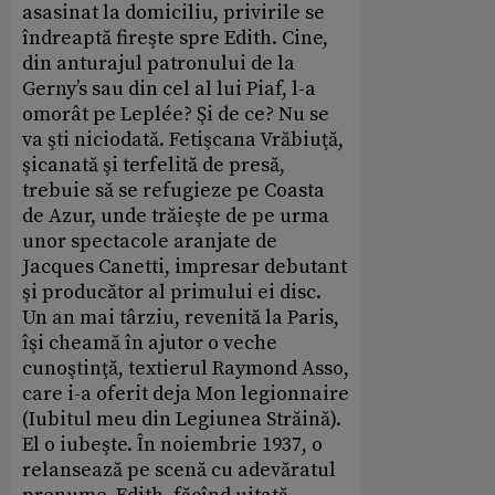
asasinat la domiciliu, privirile se
îndreaptă fireşte spre Edith. Cine,
din anturajul patronului de la
Gerny’s sau din cel al lui Piaf, l-a
omorât pe Leplée? Şi de ce? Nu se
va şti niciodată. Fetişcana Vrăbiuţă,
şicanată şi terfelită de presă,
trebuie să se refugieze pe Coasta
de Azur, unde trăieşte de pe urma
unor spectacole aranjate de
Jacques Canetti, impresar debutant
şi producător al primului ei disc.
Un an mai târziu, revenită la Paris,
îşi cheamă în ajutor o veche
cunoştinţă, textierul Raymond Asso,
care i-a oferit deja Mon legionnaire
(Iubitul meu din Legiunea Străină).
El o iubeşte. În noiembrie 1937, o
relansează pe scenă cu adevăratul