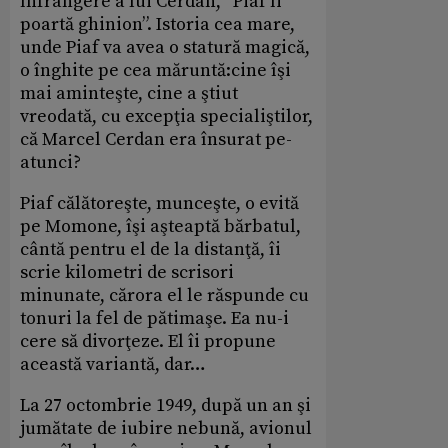
înfrângere a lui Cerdan, “Piaf îi
poartă ghinion”. Istoria cea mare,
unde Piaf va avea o statură magică,
o înghite pe cea măruntă:cine îşi
mai aminteşte, cine a ştiut
vreodată, cu excepţia specialiştilor,
că Marcel Cerdan era însurat pe-
atunci?
Piaf călătoreşte, munceşte, o evită
pe Momone, îşi aşteaptă bărbatul,
cântă pentru el de la distanţă, îi
scrie kilometri de scrisori
minunate, cărora el le răspunde cu
tonuri la fel de pătimaşe. Ea nu-i
cere să divorţeze. El îi propune
această variantă, dar…
La 27 octombrie 1949, după un an şi
jumătate de iubire nebună, avionul