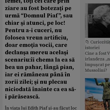
femei, toţi cei care prin
ziare au fost botezaţi pe
urmă “Domnul Piaf”, sau
chiar şi atunci, pe loc!
Pentru a-i cuceri, nu
folosea vreun artificiu,
📁 Curiozităţ
doar emoţia vocii, care
istoriei
declanşa mereu acelaşi
Cine a fost 
irlandeza „n
scenariu:îi chema la ea să
împușcat pe
bea un pahar, lângă pian,
Mussolini?
iar ei rămâneau până în
zorii zilei; şi nu plecau
niciodată înainte ca ea să-
i părăsească.
În viaţa lui Edith Piaf şi-au făcut loc