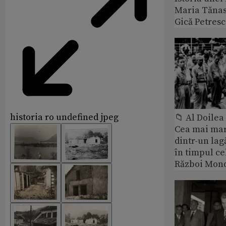
Maria Tănase
Gică Petres
historia ro undefined jpeg
📁 Al Doile
Cea mai ma
dintr-un lag
în timpul ce
Război Mond