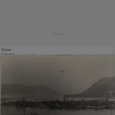
Home
General