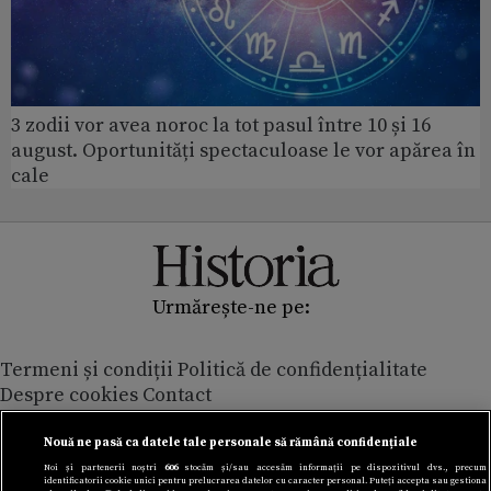
3 zodii vor avea noroc la tot pasul între 10 și 16
august. Oportunități spectaculoase le vor apărea în
cale
Urmărește-ne pe:
Termeni și condiții
Politică de confidențialitate
Despre cookies
Contact
Modifică preferințe pentru confidențialitate
© Toate drepturile rezervate Adevarul Holding 2026
Nouă ne pasă ca datele tale personale să rămână confidențiale
Noi și partenerii noștri
606
stocăm și/sau accesăm informații pe dispozitivul dvs., precum
identificatorii cookie unici pentru prelucrarea datelor cu caracter personal. Puteți accepta sau gestiona
Din rețeaua Adevărul Holding: