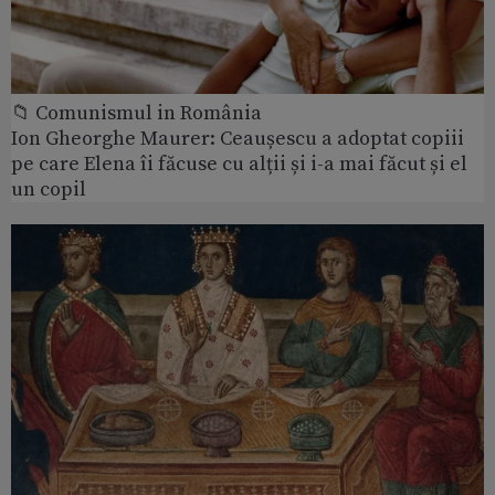
📁 Comunismul in România
Ion Gheorghe Maurer: Ceaușescu a adoptat copiii
pe care Elena îi făcuse cu alții și i-a mai făcut și el
un copil