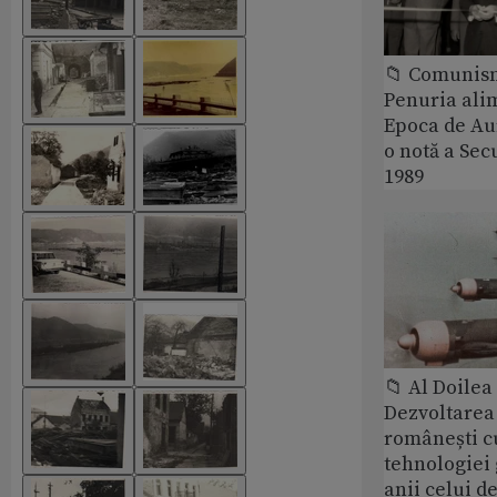
📁 Comunis
Penuria ali
Epoca de Aur
o notă a Sec
1989
📁 Al Doile
Dezvoltarea 
românești c
tehnologiei
anii celui d