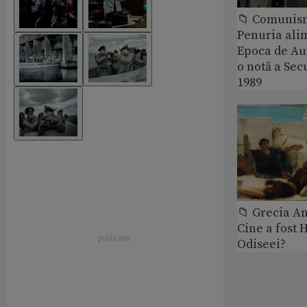
📁 Comunis
Penuria ali
Epoca de Aur
o notă a Sec
1989
📁 Grecia An
Cine a fost 
Odiseei?