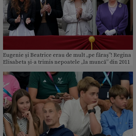
Eugenie și Beatrice erau de mult „pe făraș”! Regina
Elisabeta și-a trimis nepoatele „la muncă” din 2011