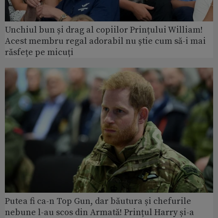
Unchiul bun și drag al copiilor Prințului William!
Acest membru regal adorabil nu știe cum să-i mai
răsfețe pe micuți
Putea fi ca-n Top Gun, dar băutura și chefurile
nebune l-au scos din Armată! Prințul Harry și-a