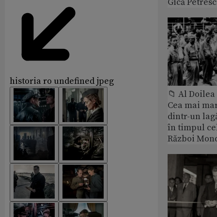
Gică Petres
historia ro undefined jpeg
📁 Al Doile
Cea mai ma
dintr-un lag
în timpul ce
Război Mond