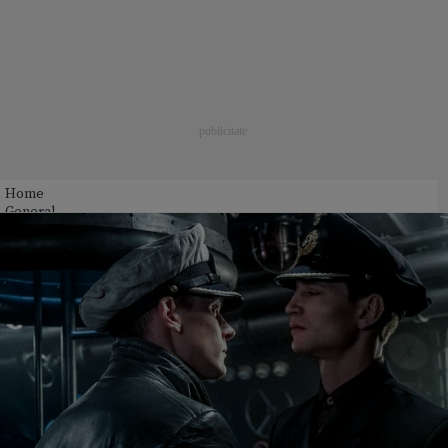
Home
General