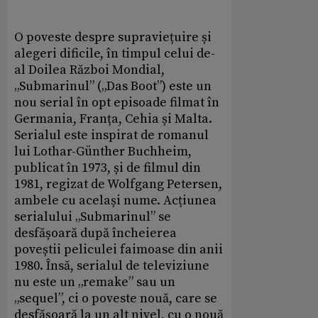
O poveste despre supraviețuire și
alegeri dificile, în timpul celui de-
al Doilea Război Mondial,
„Submarinul” („Das Boot”) este un
nou serial în opt episoade filmat în
Germania, Franța, Cehia și Malta.
Serialul este inspirat de romanul
lui Lothar-Günther Buchheim,
publicat în 1973, și de filmul din
1981, regizat de Wolfgang Petersen,
ambele cu același nume. Acțiunea
serialului „Submarinul” se
desfășoară după încheierea
poveștii peliculei faimoase din anii
1980. Însă, serialul de televiziune
nu este un „remake” sau un
„sequel”, ci o poveste nouă, care se
desfășoară la un alt nivel, cu o nouă