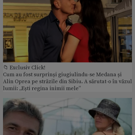
📁 Exclusiv Click!
Cum au fost surprinși giugiulindu-se Medana și
Alin Oprea pe străzile din Sibiu. A sărutat-o în văzul
lumii: „Ești regina inimii mele”