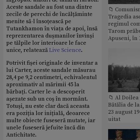
Aceste sandale au fost una dintre
📁 Comunis
zecile de perechi de încălțăminte
Tragedia as
menite să-l însoțească pe
regimul com
Tutankhamon în viața de apoi, însă
Tarom prăbu
reprezentarea dușmanilor învinși
Apuseni, în 
pe tălpile lor interioare le face
unice, relatează
Live Science
.
Potrivit fișei originale de inventar a
lui Carter, aceste sandale măsurau
28,4 pe 9,2 centimetri, echivalentul
aproximativ al mărimii 45 la
bărbați. Carter le-a descoperit
📁 Al Doile
așezate sub un coș în mormânt.
Bătălia de l
Totuși, nu este clar dacă aceasta
23 august 1
era poziția lor inițială, deoarece
uitat
multe obiecte fuseseră mutate, iar
unele fuseseră jefuite încă din
Antichitate.