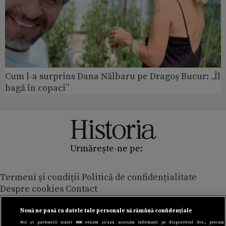
Cum l-a surprins Dana Nălbaru pe Dragoș Bucur: „Îl
bagă în copaci”
Urmărește-ne pe:
Termeni și condiții
Politică de confidențialitate
Despre cookies
Contact
Modifică preferințe pentru confidențialitate
© Toate drepturile rezervate Adevarul Holding 2026
Nouă ne pasă ca datele tale personale să rămână confidențiale
Noi și partenerii noștri
606
stocăm și/sau accesăm informații pe dispozitivul dvs., precum