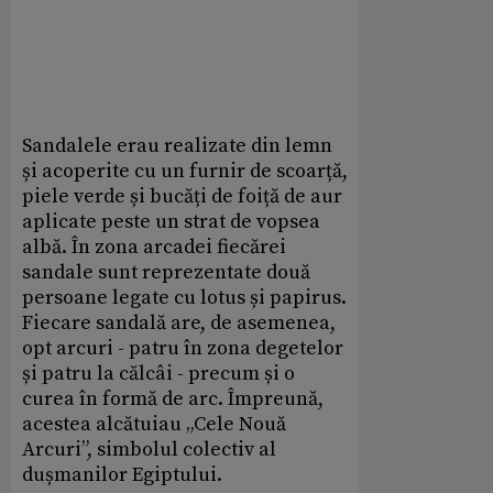
Sandalele erau realizate din lemn
și acoperite cu un furnir de scoarță,
piele verde și bucăți de foiță de aur
aplicate peste un strat de vopsea
albă. În zona arcadei fiecărei
sandale sunt reprezentate două
persoane legate cu lotus și papirus.
Fiecare sandală are, de asemenea,
opt arcuri - patru în zona degetelor
și patru la călcâi - precum și o
curea în formă de arc. Împreună,
acestea alcătuiau „Cele Nouă
Arcuri”, simbolul colectiv al
dușmanilor Egiptului.