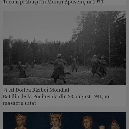
Tarom prăbușit în Munții Apuseni, în 1970
📁 Al Doilea Război Mondial
Bătălia de la Pocitovaia din 23 august 1941, un
masacru uitat