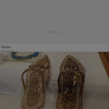
Home
General