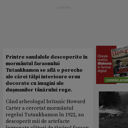
Printre sandalele descoperite în
mormântul faraonului
Tutankhamon se află o pereche
ale cărei tălpi interioare erau
decorate cu imagini ale
dușmanilor tânărului rege.
Când arheologul britanic Howard
Carter a cercetat mormântul
regelui Tutankhamon în 1922, au
descoperit mii de artefacte
îngropate alături de tânărul faraon.