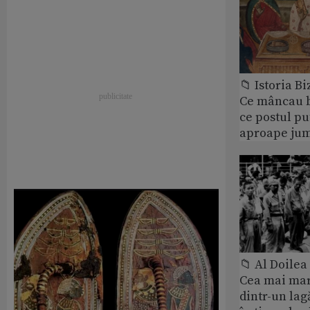
📁 Istoria B
Ce mâncau bi
ce postul p
aproape jum
📁 Al Doile
Cea mai ma
dintr-un lag