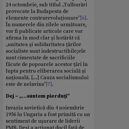
24 octombrie, sub titlul „Tulburări
provocate la Budapesta de
elemente contrarevoluţionare”
[6]
.
În numerele din zilele următoare,
vor fi publicate articole care vor
afirma în mod clar şi hotărât că
„unitatea şi solidaritatea ţărilor
socialiste sunt indestructibile;ele
sunt cimentate de sacrificiile
făcute de popoarele acestor ţări în
lupta pentru eliberarea socială şi
naţională. […] Cauza socialismului
este de neînvins”
[7]
.
Dej – „…suntem pierduţi”
Invazia sovietică din 4 noiembrie
1956 în Ungaria a fost primită cu un
sentiment de uşurare de liderii
PMR. Deşi a acţionat docil faţă de