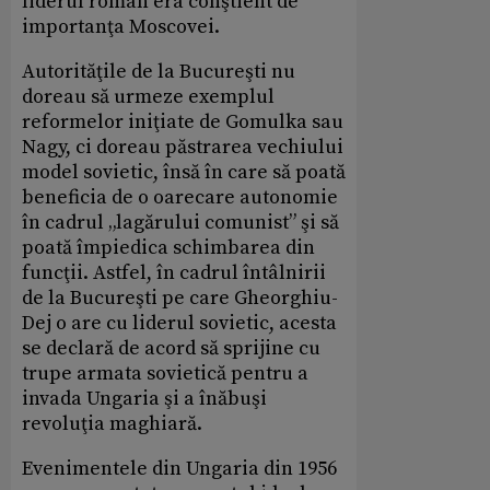
liderul român era conştient de
importanţa Moscovei.
Autorităţile de la Bucureşti nu
doreau să urmeze exemplul
reformelor iniţiate de Gomulka sau
Nagy, ci doreau păstrarea vechiului
model sovietic, însă în care să poată
beneficia de o oarecare autonomie
în cadrul „lagărului comunist” şi să
poată împiedica schimbarea din
funcţii. Astfel, în cadrul întâlnirii
de la Bucureşti pe care Gheorghiu-
Dej o are cu liderul sovietic, acesta
se declară de acord să sprijine cu
trupe armata sovietică pentru a
invada Ungaria şi a înăbuşi
revoluţia maghiară.
Evenimentele din Ungaria din 1956