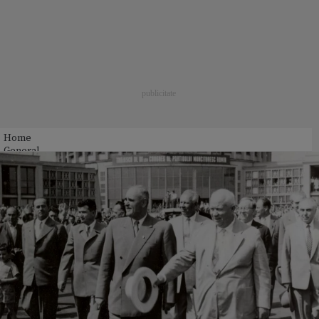
Home
General