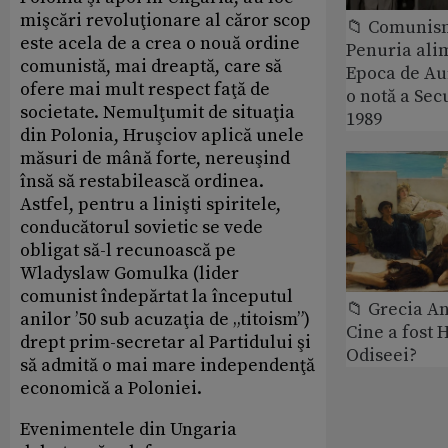
mişcări revoluţionare al căror scop
📁 Comunis
este acela de a crea o nouă ordine
Penuria ali
comunistă, mai dreaptă, care să
Epoca de Aur
ofere mai mult respect faţă de
o notă a Sec
societate. Nemulţumit de situaţia
1989
din Polonia, Hruşciov aplică unele
măsuri de mână forte, nereuşind
însă să restabilească ordinea.
Astfel, pentru a linişti spiritele,
conducătorul sovietic se vede
obligat să-l recunoască pe
Wladyslaw Gomulka (lider
comunist îndepărtat la începutul
📁 Grecia An
anilor ’50 sub acuzaţia de „titoism”)
Cine a fost 
drept prim-secretar al Partidului şi
Odiseei?
să admită o mai mare independenţă
economică a Poloniei.
Evenimentele din Ungaria