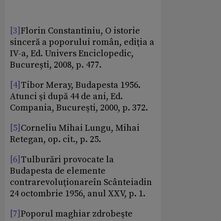
[3]
Florin Constantiniu, O istorie
sinceră a poporului român, ediţia a
IV-a, Ed. Univers Enciclopedic,
București, 2008, p. 477.
[4]
Tibor Meray, Budapesta 1956.
Atunci şi după 44 de ani, Ed.
Compania, Bucureşti, 2000, p. 372.
[5]
Corneliu Mihai Lungu, Mihai
Retegan, op. cit., p. 25.
[6]
Tulburări provocate la
Budapesta de elemente
contrarevoluţionareîn Scânteiadin
24 octombrie 1956, anul XXV, p. 1.
[7]
Poporul maghiar zdrobeşte