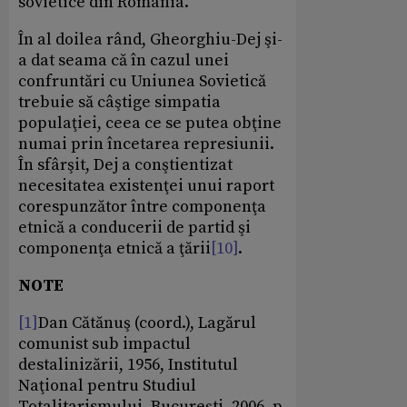
sovietice din România.
În al doilea rând, Gheorghiu-Dej şi-
a dat seama că în cazul unei
confruntări cu Uniunea Sovietică
trebuie să câştige simpatia
populaţiei, ceea ce se putea obţine
numai prin încetarea represiunii.
În sfârşit, Dej a conştientizat
necesitatea existenţei unui raport
corespunzător între componenţa
etnică a conducerii de partid şi
componenţa etnică a ţării
[10]
.
NOTE
[1]
Dan Cătănuş (coord.), Lagărul
comunist sub impactul
destalinizării, 1956, Institutul
Naţional pentru Studiul
Totalitarismului, Bucureşti, 2006, p.