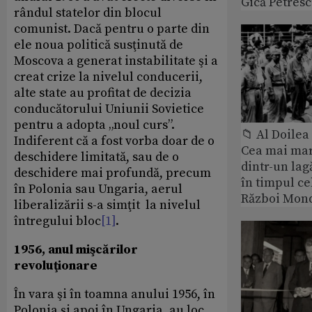
Gică Petres
rândul statelor din blocul
comunist. Dacă pentru o parte din
ele noua politică susţinută de
Moscova a generat instabilitate şi a
creat crize la nivelul conducerii,
alte state au profitat de decizia
conducătorului Uniunii Sovietice
pentru a adopta „noul curs”.
📁 Al Doile
Indiferent că a fost vorba doar de o
Cea mai ma
deschidere limitată, sau de o
dintr-un lag
deschidere mai profundă, precum
în timpul ce
în Polonia sau Ungaria, aerul
Război Mond
liberalizării s-a simţit la nivelul
întregului bloc
[1]
.
1956, anul mişcărilor
revoluţionare
În vara şi în toamna anului 1956, în
Polonia şi apoi în Ungaria, au loc