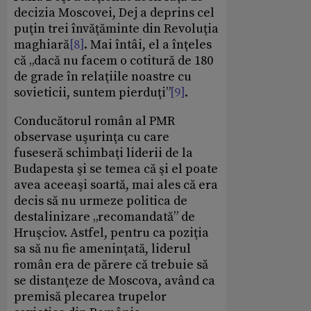
decizia Moscovei, Dej a deprins cel
puţin trei învăţăminte din Revoluţia
maghiară
[8]
. Mai întâi, el a înţeles
că „dacă nu facem o cotitură de 180
de grade în relaţiile noastre cu
sovieticii, suntem pierduţi”
[9]
.
Conducătorul român al PMR
observase uşurinţa cu care
fuseseră schimbaţi liderii de la
Budapesta şi se temea că şi el poate
avea aceeaşi soartă, mai ales că era
decis să nu urmeze politica de
destalinizare „recomandată” de
Hruşciov. Astfel, pentru ca poziţia
sa să nu fie ameninţată, liderul
român era de părere că trebuie să
se distanţeze de Moscova, având ca
premisă plecarea trupelor