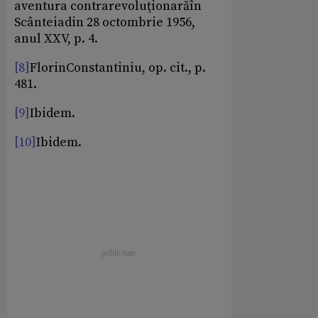
aventura contrarevoluţionarăîn
Scânteiadin 28 octombrie 1956,
anul XXV, p. 4.
[8]
FlorinConstantiniu, op. cit., p.
481.
[9]
Ibidem.
[10]
Ibidem.