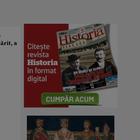
0
ărit, a