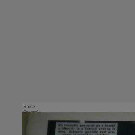
Home
General