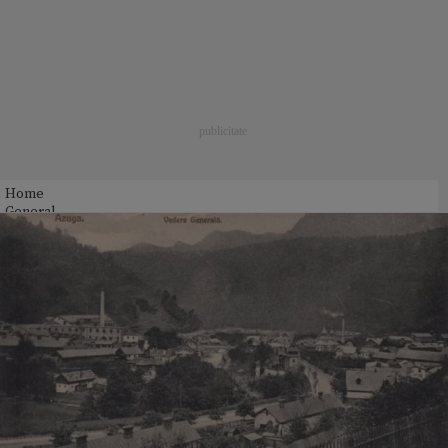
Home
General