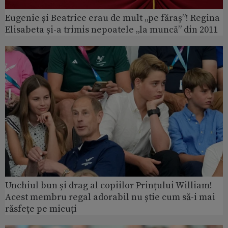
Eugenie și Beatrice erau de mult „pe făraș”! Regina
Elisabeta și-a trimis nepoatele „la muncă” din 2011
Unchiul bun și drag al copiilor Prințului William!
Acest membru regal adorabil nu știe cum să-i mai
răsfețe pe micuți