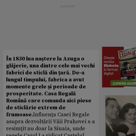
În 1830 lua naştere la Azuga o
glăjerie, una dintre cele mai vechi
fabrici de sticlă din ţară. De-a
lungul timpului, fabrica a avut
momente grele şi perioade de
prosperitate. Casa Regală
Română care comanda aici piese
de sticlărie extrem de
frumoase.
Influenţa Casei Regale
asupra dezvoltării Văii Prahovei s-a
resimţit nu doar la Sinaia, unde
regele Carol I a ridicat Castelul