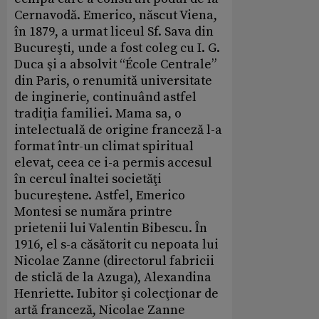
Cernavodă. Emerico, născut Viena,
în 1879, a urmat liceul Sf. Sava din
Bucureşti, unde a fost coleg cu I. G.
Duca şi a absolvit “École Centrale”
din Paris, o renumită universitate
de inginerie, continuând astfel
tradiţia familiei. Mama sa, o
intelectuală de origine franceză l-a
format într-un climat spiritual
elevat, ceea ce i-a permis accesul
în cercul înaltei societăţi
bucureştene. Astfel, Emerico
Montesi se număra printre
prietenii lui Valentin Bibescu. În
1916, el s-a căsătorit cu nepoata lui
Nicolae Zanne (directorul fabricii
de sticlă de la Azuga), Alexandina
Henriette. Iubitor şi colecţionar de
artă franceză, Nicolae Zanne