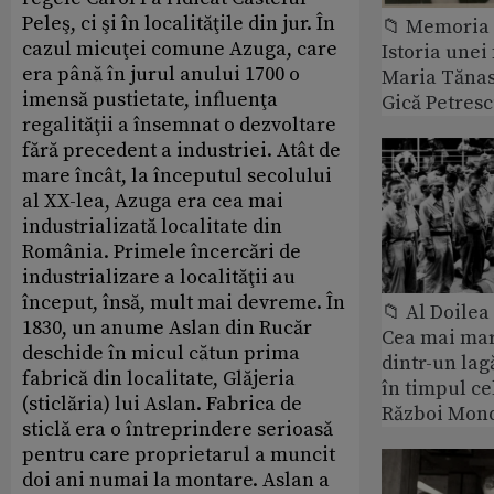
Peleş, ci şi în localităţile din jur. În
📁 Memoria 
cazul micuţei comune Azuga, care
Istoria unei 
era până în jurul anului 1700 o
Maria Tănase
imensă pustietate, influenţa
Gică Petres
regalităţii a însemnat o dezvoltare
fără precedent a industriei. Atât de
mare încât, la începutul secolului
al XX-lea, Azuga era cea mai
industrializată localitate din
România. Primele încercări de
industrializare a localităţii au
început, însă, mult mai devreme. În
📁 Al Doile
1830, un anume Aslan din Rucăr
Cea mai ma
deschide în micul cătun prima
dintr-un lag
fabrică din localitate, Glăjeria
în timpul ce
(sticlăria) lui Aslan. Fabrica de
Război Mond
sticlă era o întreprindere serioasă
pentru care proprietarul a muncit
doi ani numai la montare. Aslan a