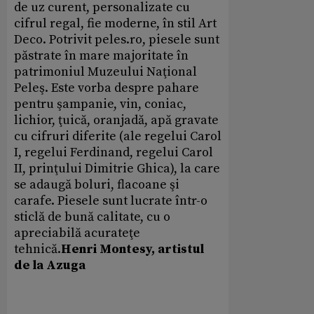
de uz curent, personalizate cu
cifrul regal, fie moderne, în stil Art
Deco. Potrivit peles.ro, piesele sunt
păstrate în mare majoritate în
patrimoniul Muzeului Naţional
Peleş. Este vorba despre pahare
pentru şampanie, vin, coniac,
lichior, ţuică, oranjadă, apă gravate
cu cifruri diferite (ale regelui Carol
I, regelui Ferdinand, regelui Carol
II, prinţului Dimitrie Ghica), la care
se adaugă boluri, flacoane şi
carafe. Piesele sunt lucrate într-o
sticlă de bună calitate, cu o
apreciabilă acurateţe
tehnică.
Henri Montesy, artistul
de la Azuga