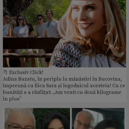
📁 Exclusiv Click!
Adina Buzatu, în periplu la mănăstiri în Bucovina,
împreună cu fiica Sara și logodnicul acesteia! Cu ce
bunătăți s-a răsfățat: „Am venit cu două kilograme
în plus”