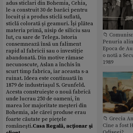
adus sticlari din Bohemia, Cehia,
le-a construit 30 de barăci pentru
locuit şi a produs sticlă suflată,
sticlă colorată şi geamuri. Îşi plătea
materia primă, nisip de siliciu sau
📁 Comunis
lut, cu sare de Telega. Istoria
Penuria ali
consemnează însă un faliment
Epoca de Aur
rapid al fabricii sau o investiţie
o notă a Sec
abandonată. Din motive rămase
1989
necunoscute, Aslan a închis în
scurt timp fabrica, iar aceasta s-a
ruinat. Ideea este continuată în
1879 de industriaşul S. Grunfeld.
Acesta construieşte o nouă fabrică
unde lucrau 250 de oameni, în
marea lor majoritate meşteri din
Bohemia, ale cărei produse erau
📁 Grecia An
foarte căutate pe pieţele
Cine a fost 
româneşti.
Casa Regală, acţionar şi
Odiseei?
client