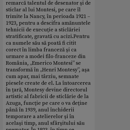
remarcă talentul de desenator şi de
sticlar al lui Montesi, pe care îl
trimite la Nancy, în perioada 1921 –
1923, pentru a descifra amănuntele
tehnicii de execuţie a sticlăriei
stratificate, gravată cu acizi.Pentru
ca numele său să poată fi citit
corect în limba franceză şi ca
urmare a modei filo-franceze din
România, „Emerico Montesi” se
transformă în „Henri Montesy”, aşa
cum apar, mai târziu, semnate
piesele create de el. La întoarcerea
în ţară, Montesy devine directorul
artistic al fabricii de sticlărie de la
Azuga, funcţie pe care o va deţine
până în 1939, anul închiderii
temporare a atelierelor şi în
acelaşi timp, anul sfârşitului său
prematur. În 1923, în timp ce