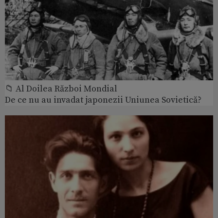
📁 Al Doilea Război Mondial
De ce nu au invadat japonezii Uniunea Sovietică?