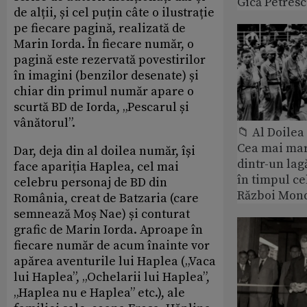
Gică Petres
de alții, și cel puțin câte o ilustrație
pe fiecare pagină, realizată de
Marin Iorda. În fiecare număr, o
pagină este rezervată povestirilor
în imagini (benzilor desenate) și
chiar din primul număr apare o
scurtă BD de Iorda, „Pescarul și
vânătorul”.
📁 Al Doile
Cea mai ma
Dar, deja din al doilea număr, își
dintr-un lag
face apariția Haplea, cel mai
în timpul ce
celebru personaj de BD din
Război Mond
România, creat de Batzaria (care
semnează Moș Nae) și conturat
grafic de Marin Iorda. Aproape în
fiecare număr de acum înainte vor
apărea aventurile lui Haplea („Vaca
lui Haplea”, „Ochelarii lui Haplea”,
„Haplea nu e Haplea” etc.), ale