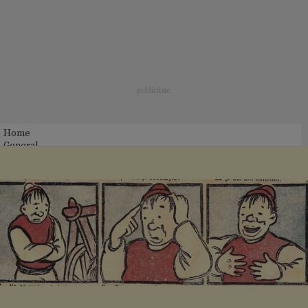
Home
General