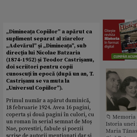
„Dimineața Copiilor” a apărut ca
supliment separat al ziarelor
„Adevărul” și „Dimineața”, sub
direcția lui Nicolae Batzaria
(1874-1952) și Teodor Castrișanu,
doi scriitori pentru copii
cunoscuți în epocă (după un an, T.
Castrișanu se va muta la
„Universul Copiilor”).
Primul număr a apărut duminică,
18 februarie 1924. Avea 16 pagini,
coperta și două pagini în culori, cu
📁 Memoria 
un roman în serial semnat de Moș
Istoria unei 
Nae, povestiri, fabule și poezii
Maria Tănase
scrise de autorii menționați dar și