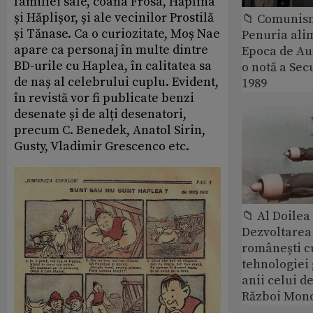
familiei sale, coana Frosa, Hăplina
și Hăplișor, și ale vecinilor Prostilă
📁 Comunis
și Tănase. Ca o curiozitate, Moș Nae
Penuria ali
apare ca personaj în multe dintre
Epoca de Aur
BD-urile cu Haplea, în calitatea sa
o notă a Sec
de naș al celebrului cuplu. Evident,
1989
în revistă vor fi publicate benzi
desenate și de alți desenatori,
precum C. Benedek, Anatol Sirin,
Gusty, Vladimir Grescenco etc.
📁 Al Doile
Dezvoltarea 
românești c
tehnologiei
anii celui d
Război Mond