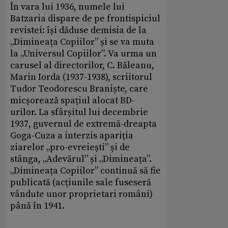
În vara lui 1936, numele lui
Batzaria dispare de pe frontispiciul
revistei: își dăduse demisia de la
„Dimineața Copiilor” și se va muta
la „Universul Copiilor”. Va urma un
carusel al directorilor, C. Băleanu,
Marin Iorda (1937-1938), scriitorul
Tudor Teodorescu Braniște, care
micșorează spațiul alocat BD-
urilor. La sfârșitul lui decembrie
1937, guvernul de extremă-dreapta
Goga-Cuza a interzis apariția
ziarelor „pro-evreiești” și de
stânga, „Adevărul” și „Dimineața”.
„Dimineața Copiilor” continuă să fie
publicată (acțiunile sale fuseseră
vândute unor proprietari români)
până în 1941.