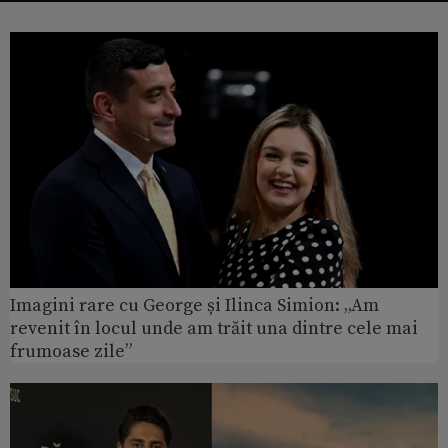
Imagini rare cu George și Ilinca Simion: „Am
revenit în locul unde am trăit una dintre cele mai
frumoase zile”