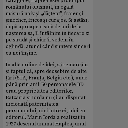
Caragiale, Haplea este prototipul
românului obișnuit, în egală
măsură naiv și „dăștept”, fraier și
șmecher, fricos și curajos. Si astăzi,
după aproape o sută de ani de la
nașterea sa, îl întâlnim în fiecare zi
pe stradă și chiar îl vedem în
oglindă, atunci când suntem sinceri
cu noi înșine.
În altă ordine de idei, să remarcăm
și faptul că, spre deosebire de alte
țări (SUA, Franța, Belgia etc.), unde
până prin anii ’50 personajele BD
erau proprietatea editorilor,
Batzaria și Iorda nu și-au disputat
niciodată paternitatea
personajului, nici între ei, nici cu
editorul. Marin Iorda a realizat în
1927 desenul animat Haplea, unul