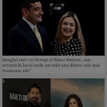
Imagini rare cu George și Ilinca Simion: „Am
revenit în locul unde am trăit una dintre cele mai
frumoase zile”