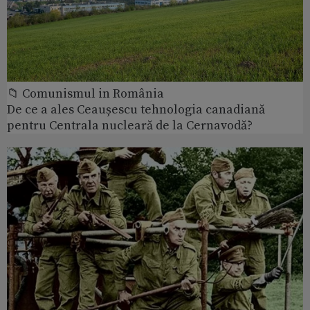
📁 Comunismul in România
De ce a ales Ceaușescu tehnologia canadiană
pentru Centrala nucleară de la Cernavodă?