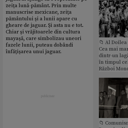
zeiţa lună-pământ. Prin multe
manuscrise mexicane, zeiţa
pământului şi a lunii apare cu
gheare de jaguar. Şi asta nu e tot.
Chiar şi vrăjitoarele din cultura
mayaşă, care simbolizau uneori
📁 Al Doile
fazele lunii, puteau dobândi
Cea mai ma
înfăţişarea unui jaguar.
dintr-un lag
în timpul ce
Război Mond
📁 Comunis