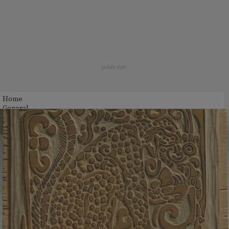
Home
General