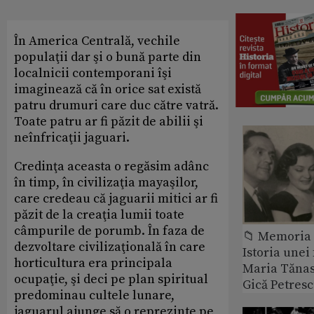
În America Centrală, vechile
populaţii dar şi o bună parte din
localnicii contemporani îşi
imaginează că în orice sat există
patru drumuri care duc către vatră.
Toate patru ar fi păzit de abilii şi
neînfricaţii jaguari.
Credinţa aceasta o regăsim adânc
în timp, în civilizaţia mayaşilor,
care credeau că jaguarii mitici ar fi
păzit de la creaţia lumii toate
câmpurile de porumb. În faza de
📁 Memoria 
dezvoltare civilizaţională în care
Istoria unei 
horticultura era principala
Maria Tănase
ocupaţie, şi deci pe plan spiritual
Gică Petres
predominau cultele lunare,
jaguarul ajunge să o reprezinte pe