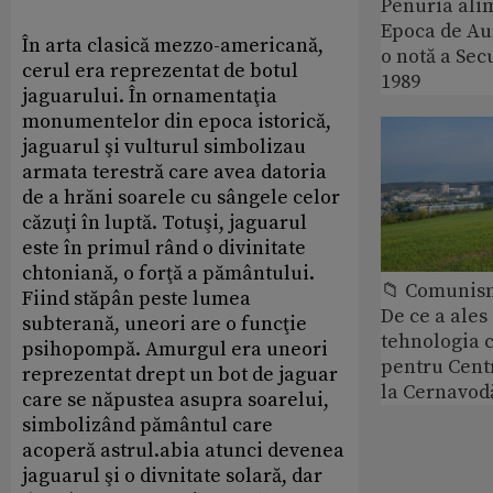
Penuria ali
Epoca de Aur
În arta clasică mezzo-americană,
o notă a Sec
cerul era reprezentat de botul
1989
jaguarului. În ornamentaţia
monumentelor din epoca istorică,
jaguarul şi vulturul simbolizau
armata terestră care avea datoria
de a hrăni soarele cu sângele celor
căzuţi în luptă. Totuşi, jaguarul
este în primul rând o divinitate
chtoniană, o forţă a pământului.
📁 Comunis
Fiind stăpân peste lumea
De ce a ale
subterană, uneori are o funcţie
tehnologia 
psihopompă. Amurgul era uneori
pentru Cent
reprezentat drept un bot de jaguar
la Cernavod
care se năpustea asupra soarelui,
simbolizând pământul care
acoperă astrul.abia atunci devenea
jaguarul şi o divnitate solară, dar