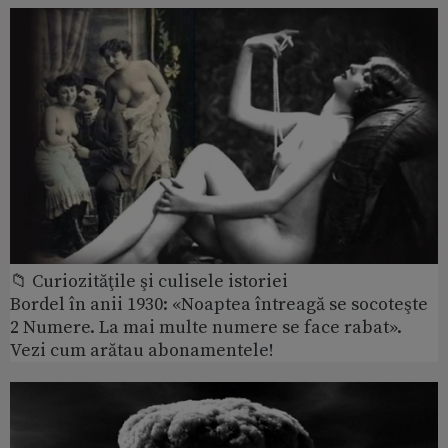
📁 Curiozităţile şi culisele istoriei
Bordel în anii 1930: «Noaptea întreagă se socoteşte
2 Numere. La mai multe numere se face rabat».
Vezi cum arătau abonamentele!