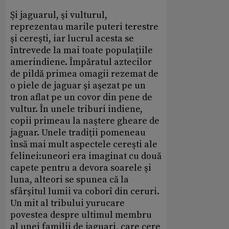
Şi jaguarul, şi vulturul,
reprezentau marile puteri terestre
şi cereşti, iar lucrul acesta se
întrevede la mai toate populaţiile
amerindiene. Împăratul aztecilor
de pildă primea omagii rezemat de
o piele de jaguar şi aşezat pe un
tron aflat pe un covor din pene de
vultur. În unele triburi indiene,
copii primeau la naştere gheare de
jaguar. Unele tradiţii pomeneau
însă mai mult aspectele cereşti ale
felinei:uneori era imaginat cu două
capete pentru a devora soarele şi
luna, alteori se spunea că la
sfârşitul lumii va coborî din ceruri.
Un mit al tribului yurucare
povestea despre ultimul membru
al unei familii de jaguari, care cere