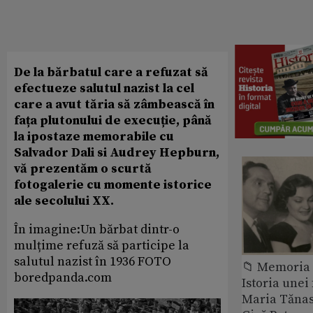
De la bărbatul care a refuzat să
efectueze salutul nazist la cel
care a avut tăria să zâmbească în
fața plutonului de execuție, până
la ipostaze memorabile cu
Salvador Dali si Audrey Hepburn,
vă prezentăm o scurtă
fotogalerie cu momente istorice
ale secolului XX.
În imagine:Un bărbat dintr-o
mulțime refuză să participe la
salutul nazist în 1936 FOTO
📁 Memoria 
boredpanda.com
Istoria unei 
Maria Tănase