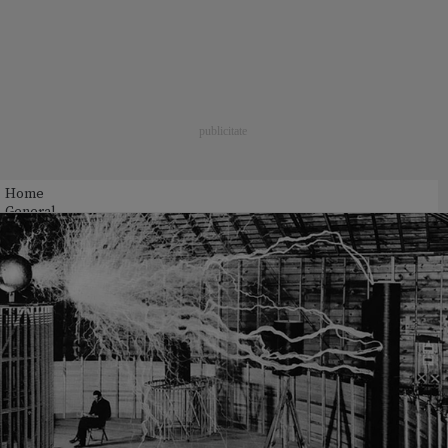
Home
General