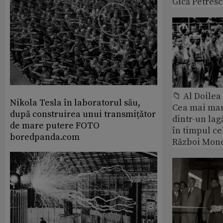
Gică Petres
📁 Al Doile
Nikola Tesla în laboratorul său,
Cea mai ma
după construirea unui transmițător
dintr-un lag
de mare putere FOTO
în timpul ce
boredpanda.com
Război Mond