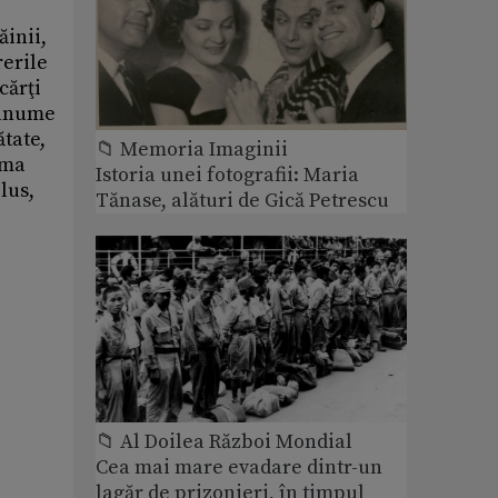
ăinii,
rerile
cărţi
e anume
ătate,
📁 Memoria Imaginii
ima
Istoria unei fotografii: Maria
lus,
Tănase, alături de Gică Petrescu
📁 Al Doilea Război Mondial
Cea mai mare evadare dintr-un
lagăr de prizonieri, în timpul