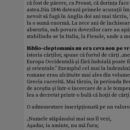
că fost de părere, ca Proust, că dorinţa face
astea.Din 1846 datează primele acuzaţii împ
nevoit să fugă în Anglia doi ani mai târziu,
la o sumă enormă. La zece ani de închisoare
absentia, sub povara dovezilor care au apăr
stabilindu-se în Italia, la Fiesole, unde a mu
Biblio-cleptomania nu era ceva nou pe vr
istoria cărţilor, spune că furtul de cărţi „
Europa Occidentală şi fără îndoială poate fi
şi orientale.” Exemplul cel mai la îndemână
romane erau alcătuite mai ales din volume 
Grecia cucerită. Mai târziu, în perioada Ren
de aceştia şi într-o încercare de a le temper
lea a decretat printr-o bulă că hoţii de căr
O admonestare inscripţionată pe un valoros
„Numele stăpânului mai sus îl vezi,
Aşadar, ia aminte, nu mă fura;