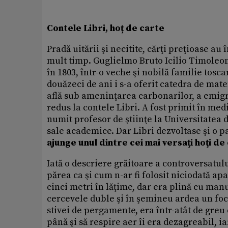
Contele Libri, hoț de carte
Pradă uitării şi necitite, cărţi preţioase au
mult timp. Guglielmo Bruto Icilio Timoleon
în 1803, într-o veche şi nobilă familie tosc
douăzeci de ani i s-a oferit catedra de mate
află sub ameninţarea carbonarilor, a emigr
redus la contele Libri. A fost primit în m
numit profesor de ştiinţe la Universitatea
sale academice. Dar Libri dezvoltase şi o p
ajunge unul dintre cei mai versaţi hoţi de
Iată o descriere grăitoare a controversatului
părea ca şi cum n-ar fi folosit niciodată a
cinci metri în lăţime, dar era plină cu man
cercevele duble şi în şemineu ardea un foc
stivei de pergamente, era într-atât de greu d
până şi să respire aer îi era dezagreabil, i