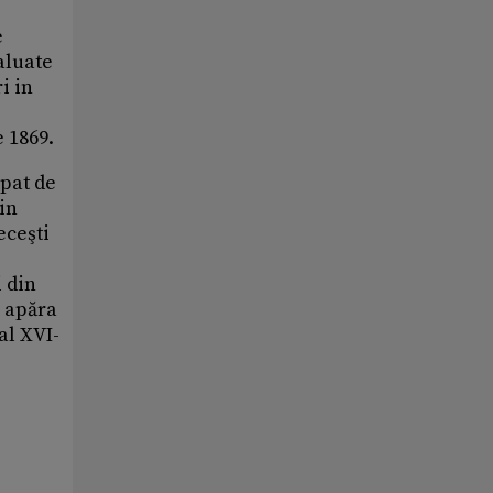
e
valuate
i in
e 1869.
pat de
din
eceşti
 din
e apăra
al XVI-