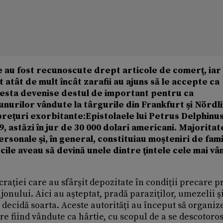
e au fost recunoscute drept articole de comerţ, iar 
atât de mult încât zarafii au ajuns să le accepte ca
acesta devenise destul de important pentru ca
nurilor vândute la târgurile din Frankfurt şi Nördl
reţuri exorbitante:Epistolaele lui Petrus Delphinus
19, astăzi în jur de 30 000 dolari americani. Majoritat
ersonale şi, în general, constituiau moşteniri de fami
ile aveau să devină unele dintre ţintele cele mai vâ
ocraţiei care au sfârşit depozitate în condiţii precare p
jonului. Aici au aşteptat, pradă paraziţilor, umezelii ş
e decidă soarta. Aceste autorităţi au început să organiz
e fiind vândute ca hârtie, cu scopul de a se descotoros