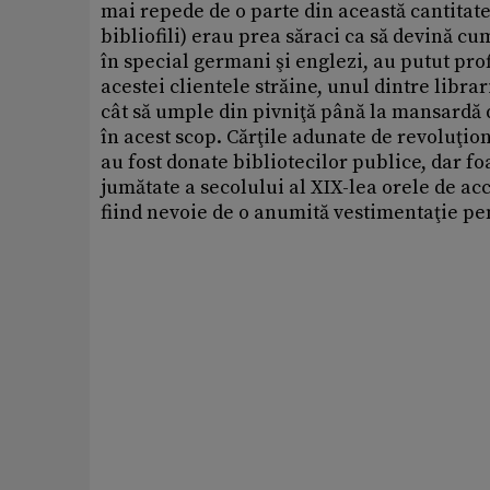
mai repede de o parte din această cantitate
bibliofili) erau prea săraci ca să devină cu
în special germani şi englezi, au putut prof
acestei clientele străine, unul dintre libra
cât să umple din pivniţă până la mansardă 
în acest scop. Cărţile adunate de revoluţiona
au fost donate bibliotecilor publice, dar foa
jumătate a secolului al XIX-lea orele de ac
fiind nevoie de o anumită vestimentaţie pentr