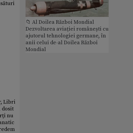
ăsături
📁 Al Doilea Război Mondial
Dezvoltarea aviației românești cu
ajutorul tehnologiei germane, în
anii celui de-al Doilea Război
Mondial
, Libri
 dosit
rţi nu
anatic
 credem