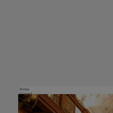
Home
General