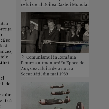
celui de-al Doilea Război Mondial
entru
orenţa
ar
 că se
fost
rancez,
itele
📁 Comunismul in România
Libri
Penuria alimentară în Epoca de
Aur, dezvăluită de o notă a
Securității din mai 1989
 el
ult de
osului
ăzut că
e