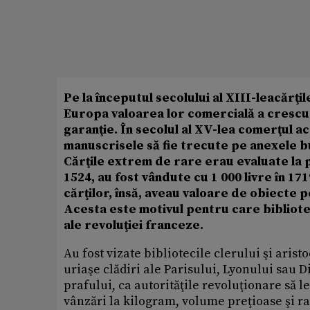
Pe la începutul secolului al XIII-lea
cărţil
Europa valoarea lor comercială a crescut 
garanţie. În secolul al XV-lea comerţul 
manuscrisele să fie trecute pe anexele bu
Cărţile extrem de rare erau evaluate la p
1524, au fost vândute cu 1 000 livre în 17
cărţilor, însă, aveau valoare de obiecte p
Acesta este motivul pentru care bibliotec
ale revoluţiei franceze.
Au fost vizate bibliotecile clerului şi arist
uriaşe clădiri ale Parisului, Lyonului sau Di
prafului, ca autorităţile revoluţionare să l
vânzări la kilogram, volume preţioase şi rar