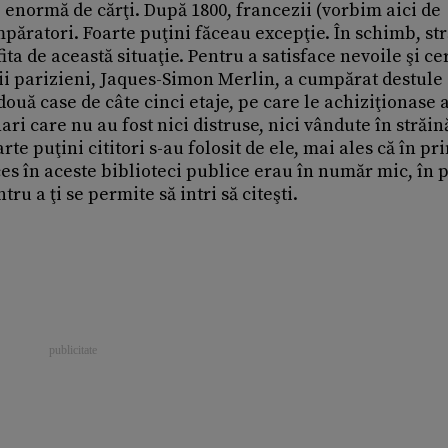
 enormă de cărţi. După 1800, francezii (vorbim aici de
mpăratori. Foarte puţini făceau excepţie. În schimb, str
ita de această situaţie. Pentru a satisface nevoile şi ce
rii parizieni, Jaques-Simon Merlin, a cumpărat destule 
două case de câte cinci etaje, pe care le achiziţionas
ri care nu au fost nici distruse, nici vândute în străin
rte puţini cititori s-au folosit de ele, mai ales că în pr
ces în aceste biblioteci publice erau în număr mic, în p
u a ţi se permite să intri să citeşti.