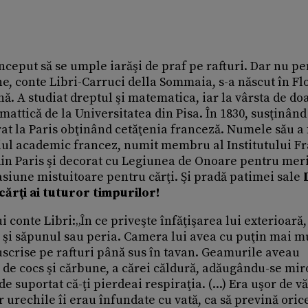
 început să se umple iarăşi de praf pe rafturi. Dar nu p
e, conte Libri-Carruci della Sommaia, s-a născut în Fl
ană. A studiat dreptul şi matematica, iar la vârsta de do
mattică de la Universitatea din Pisa. În 1830, susţinând
at la Paris obţinând cetăţenia franceză. Numele său a 
ediul academic francez, numit membru al Institutului F
 din Paris şi decorat cu Legiunea de Onoare pentru mer
asiune mistuitoare pentru cărţi. Şi pradă patimei sale
 cărţi ai tuturor timpurilor!
 conte Libri:„În ce priveşte înfăţişarea lui exterioară,
pa şi săpunul sau peria. Camera lui avea cu puţin mai m
uscrise pe rafturi până sus în tavan. Geamurile aveau
 de cocs şi cărbune, a cărei căldură, adăugându-se mir
e suportat că-ţi pierdeai respiraţia. (...) Era uşor de v
ar urechile îi erau înfundate cu vată, ca să prevină oric