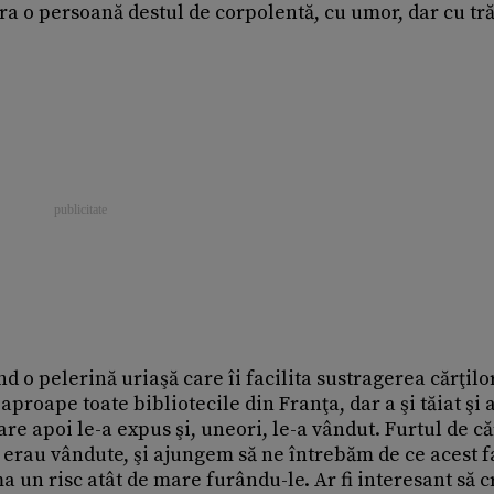
era o persoană destul de corpolentă, cu umor, dar cu tr
 o pelerină uriaşă care îi facilita sustragerea cărţilor
proape toate bibliotecile din Franţa, dar a şi tăiat şi a
e apoi le-a expus şi, uneori, le-a vândut. Furtul de că
 erau vândute, şi ajungem să ne întrebăm de ce acest f
ma un risc atât de mare furându-le. Ar fi interesant să