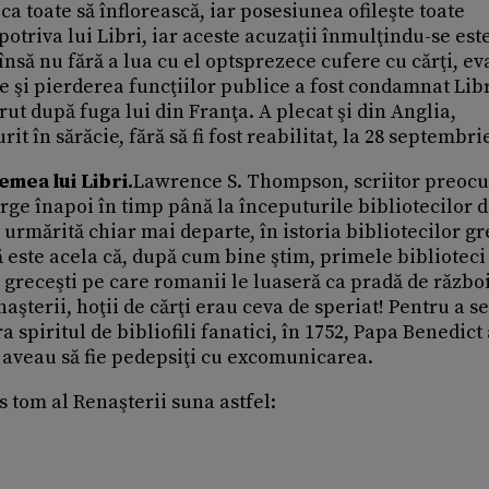
 ca toate să înflorească, iar posesiunea ofileşte toate
otriva lui Libri, iar aceste acuzaţii înmulţindu-se est
 însă nu fără a lua cu el optsprezece cufere cu cărţi, e
 şi pierderea funcţiilor publice a fost condamnat Libr
ut după fuga lui din Franţa. A plecat şi din Anglia,
rit în sărăcie, fără să fi fost reabilitat, la 28 septembri
emea lui Libri.
Lawrence S. Thompson, scriitor preocu
merge înapoi în timp până la începuturile bibliotecilor 
 urmărită chiar mai departe, în istoria bibliotecilor gr
 este acela că, după cum bine ştim, primele biblioteci
greceşti pe care romanii le luaseră ca pradă de război
aşterii, hoţii de cărţi erau ceva de speriat! Pentru a s
a spiritul de bibliofili fanatici, în 1752, Papa Benedict 
ţi aveau să fie pedepsiţi cu excomunicarea.
 tom al Renaşterii suna astfel: