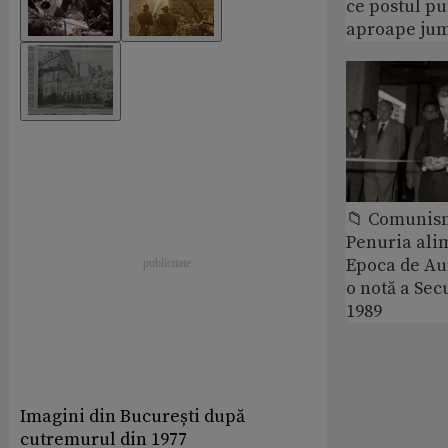
ce postul p
aproape jum
📁 Comunis
Penuria ali
Epoca de Aur
o notă a Sec
1989
Imagini din București după
cutremurul din 1977