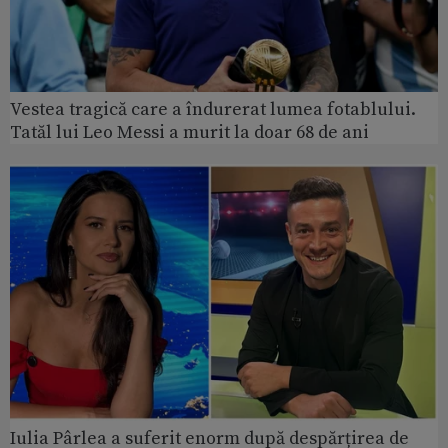
Vestea tragică care a îndurerat lumea fotablului.
Tatăl lui Leo Messi a murit la doar 68 de ani
Iulia Pârlea a suferit enorm după despărțirea de