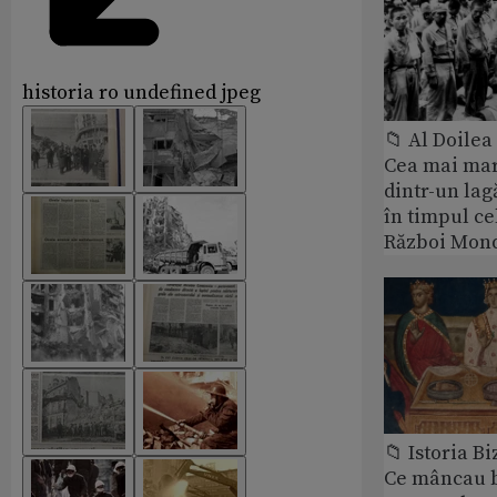
historia ro undefined jpeg
📁 Al Doile
Cea mai ma
dintr-un lag
în timpul ce
Război Mond
📁 Istoria B
Ce mâncau bi