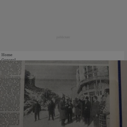
Home
General