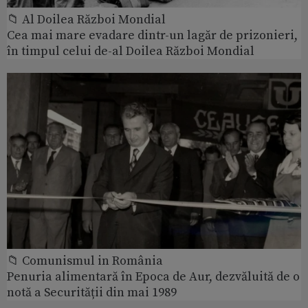
📁 Al Doilea Război Mondial
Cea mai mare evadare dintr-un lagăr de prizonieri,
în timpul celui de-al Doilea Război Mondial
📁 Comunismul in România
Penuria alimentară în Epoca de Aur, dezvăluită de o
notă a Securității din mai 1989