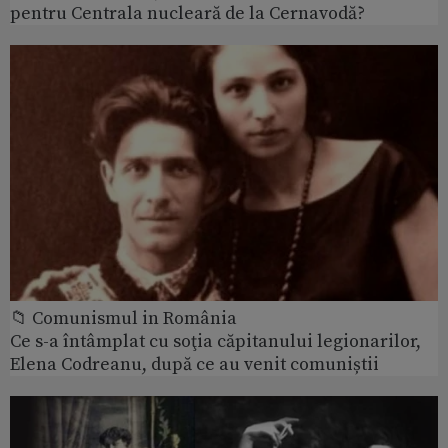
pentru Centrala nucleară de la Cernavodă?
📁 Comunismul in România
Ce s-a întâmplat cu soţia căpitanului legionarilor,
Elena Codreanu, după ce au venit comuniștii