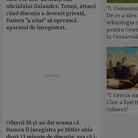
oficialului finlandez. Totuși, atunci
📁 Comunis
când discuția a devenit privată,
De ce a ale
Damen "a uitat" să oprească
tehnologia 
aparatul de înregistrat.
pentru Cent
la Cernavod
📁 Grecia An
Cine a fost 
Odiseei?
Ofițerii SS și-au dat seama că
Damen îl înregistra pe Hitler abia
după 11 minute de discuție, așa că i-