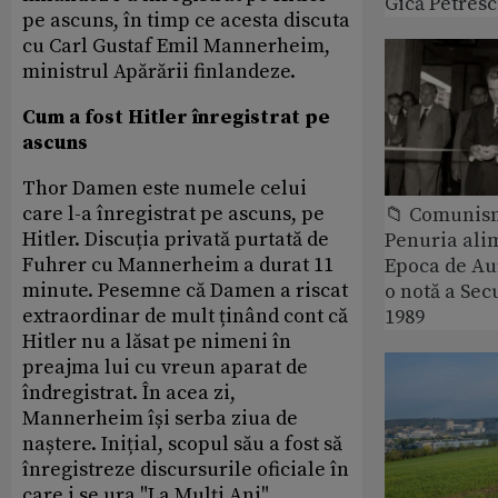
Gică Petres
pe ascuns, în timp ce acesta discuta
cu Carl Gustaf Emil Mannerheim,
ministrul Apărării finlandeze.
Cum a fost Hitler înregistrat pe
ascuns
Thor Damen este numele celui
care l-a înregistrat pe ascuns, pe
📁 Comunis
Hitler. Discuția privată purtată de
Penuria ali
Fuhrer cu Mannerheim a durat 11
Epoca de Aur
minute. Pesemne că Damen a riscat
o notă a Sec
extraordinar de mult ținând cont că
1989
Hitler nu a lăsat pe nimeni în
preajma lui cu vreun aparat de
îndregistrat. În acea zi,
Mannerheim își serba ziua de
naștere. Inițial, scopul său a fost să
înregistreze discursurile oficiale în
care i se ura "La Mulți Ani"