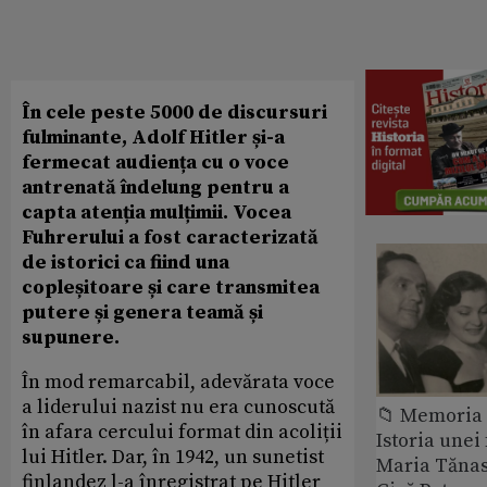
În cele peste 5000 de discursuri
fulminante, Adolf Hitler și-a
fermecat audiența cu o voce
antrenată îndelung pentru a
capta atenția mulțimii. Vocea
Fuhrerului a fost caracterizată
de istorici ca fiind una
copleșitoare și care transmitea
putere și genera teamă și
supunere.
În mod remarcabil, adevărata voce
a liderului nazist nu era cunoscută
📁 Memoria 
în afara cercului format din acoliții
Istoria unei 
lui Hitler. Dar, în 1942, un sunetist
Maria Tănase
finlandez l-a înregistrat pe Hitler