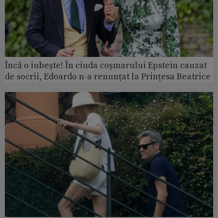
Încă o iubește! În ciuda coșmarului Epstein cauzat
de socrii, Edoardo n-a renunțat la Prințesa Beatrice