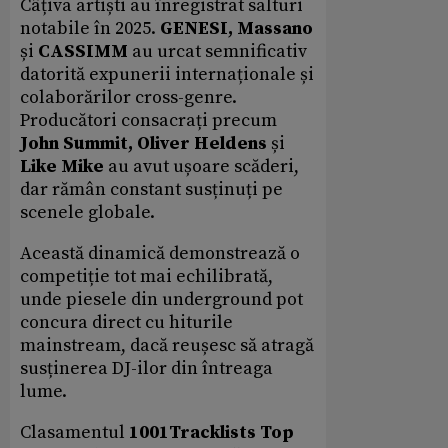
Câțiva artiști au înregistrat salturi
notabile în 2025.
GENESI, Massano
și
CASSIMM
au urcat semnificativ
datorită expunerii internaționale și
colaborărilor cross-genre.
Producători consacrați precum
John Summit, Oliver Heldens
și
Like Mike
au avut ușoare scăderi,
dar rămân constant susținuți pe
scenele globale.
Această dinamică demonstrează o
competiție tot mai echilibrată,
unde piesele din underground pot
concura direct cu hiturile
mainstream, dacă reușesc să atragă
susținerea DJ-ilor din întreaga
lume.
Clasamentul
1001Tracklists Top