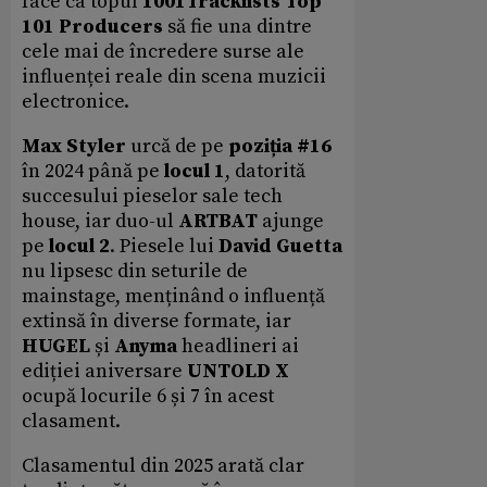
face ca topul
1001Tracklists Top
101 Producers
să fie una dintre
cele mai de încredere surse ale
influenței reale din scena muzicii
electronice.
Max Styler
urcă de pe
poziția #16
în 2024 până pe
locul 1
, datorită
succesului pieselor sale tech
house, iar duo-ul
ARTBAT
ajunge
pe
locul 2
. Piesele lui
David Guetta
nu lipsesc din seturile de
mainstage, menținând o influență
extinsă în diverse formate, iar
HUGEL
și
Anyma
headlineri ai
ediției aniversare
UNTOLD X
ocupă locurile 6 și 7 în acest
clasament.
Clasamentul din 2025 arată clar