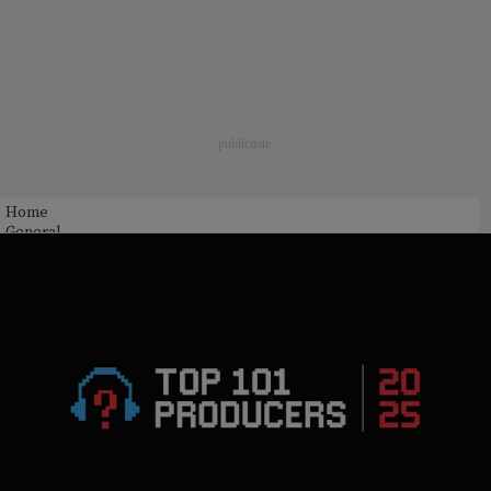
Home
General