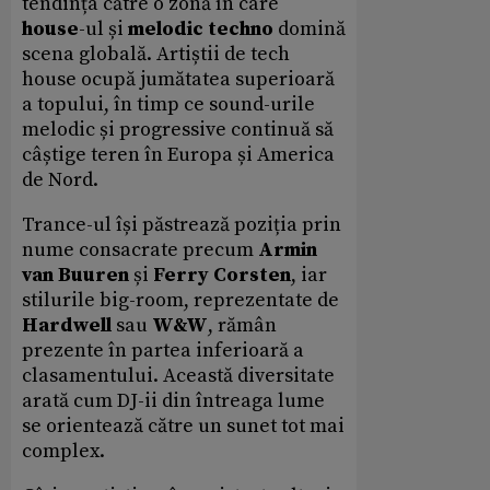
tendința către o zonă în care
house
-ul și
melodic techno
domină
scena globală. Artiștii de tech
house ocupă jumătatea superioară
a topului, în timp ce sound-urile
melodic și progressive continuă să
câștige teren în Europa și America
de Nord.
Trance-ul își păstrează poziția prin
nume consacrate precum
Armin
van Buuren
și
Ferry Corsten
, iar
stilurile big-room, reprezentate de
Hardwell
sau
W&W
, rămân
prezente în partea inferioară a
clasamentului. Această diversitate
arată cum DJ-ii din întreaga lume
se orientează către un sunet tot mai
complex.