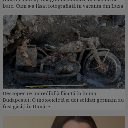
baie. Cum s-a lăsat fotografiată în vacanța din Ibiza
Descoperire incredibilă făcută în inima
Budapestei. O motocicletă și doi soldați germani au
fost găsiți în Dunăre