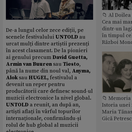
📁 Al Doile
Cea mai ma
dintr-un lag
De-a lungul celor zece ediții, pe
în timpul ce
scenele festivalului
UNTOLD
au
Război Mond
urcat mulți dintre artiștii prezenți
în acest clasament. De la pionieri
ai genului precum
David Guetta,
Armin van Buuren
sau
Tiesto
,
până la nume din noul val,
Anyma,
Alok
sau
HUGEL,
festivalul a
devenit un reper pentru
producătorii care definesc sound-ul
muzicii electronice la nivel global.
📁 Memoria 
UNTOLD
a reunit, an după an,
Istoria unei 
artiști aflați în vârful topurilor
Maria Tănase
internaționale, confirmându-și
Gică Petres
rolul de hub global al muzicii
electronice.