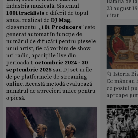
Bătălia de l
industria muzicală. Sistemul
23 august 1
1001tracklists
e diferit de topul
uitat
anual realizat de
DJ Mag
,
clasamentul „
101 Producers
” este
generat automat în funcție de
numărul de difuzări pentru piesele
unui artist, fie că vorbim de show-
uri radio, aparițiile live din
perioada
1 octombrie 2024 - 30
septembrie 2025
sau DJ set-urile
📁 Istoria B
de pe platformele de streaming
Ce mâncau bi
online. Această metodă evaluează
ce postul p
numărul de aprecieri unice pentru
aproape jum
o piesă.