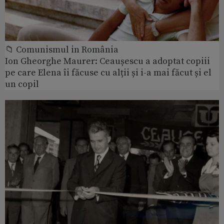
📁 Comunismul in România
Ion Gheorghe Maurer: Ceaușescu a adoptat copiii
pe care Elena îi făcuse cu alții și i-a mai făcut și el
un copil