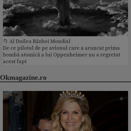
📁 Al Doilea Război Mondial
De ce pilotul de pe avionul care a aruncat prima
bombă atomică a lui Oppenheimer nu a regretat
acest fapt
Okmagazine.ro