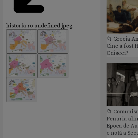
historia ro undefined jpeg
📁 Grecia An
Cine a fost 
Odiseei?
📁 Comunis
Penuria ali
Epoca de Aur
o notă a Sec