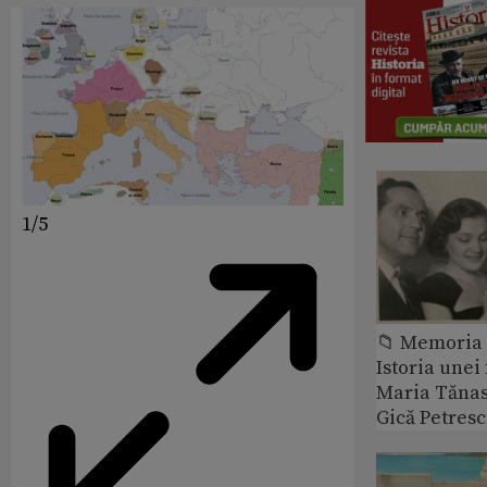
1/5
📁 Memoria 
Istoria unei 
Maria Tănase
Gică Petres