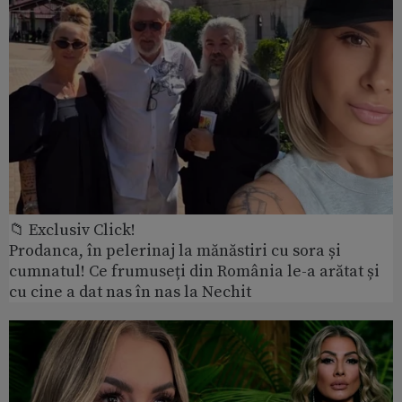
📁 Exclusiv Click!
Prodanca, în pelerinaj la mănăstiri cu sora și
cumnatul! Ce frumuseți din România le-a arătat și
cu cine a dat nas în nas la Nechit