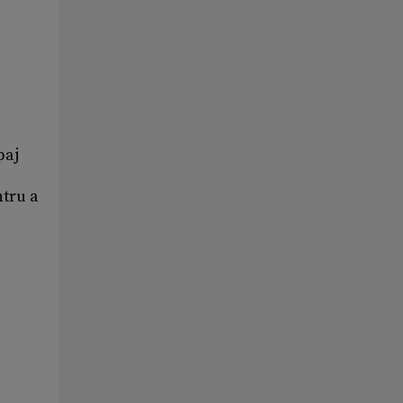
paj
ntru a