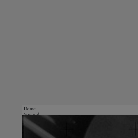
Home
General