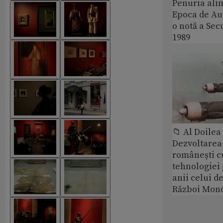
Penuria ali
Epoca de Aur
o notă a Sec
1989
📁 Al Doile
Dezvoltarea 
românești c
tehnologiei
anii celui d
Război Mond