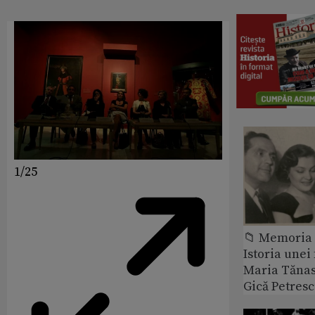
1/25
📁 Memoria 
Istoria unei 
Maria Tănase
Gică Petres