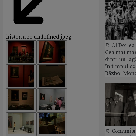
historia ro undefined jpeg
📁 Al Doile
Cea mai ma
dintr-un lag
în timpul ce
Război Mond
📁 Comunis