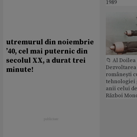
1989
utremurul din noiembrie
’40, cel mai puternic din
secolul XX, a durat trei
📁 Al Doile
Dezvoltarea 
minute!
românești c
tehnologiei
anii celui d
Război Mond