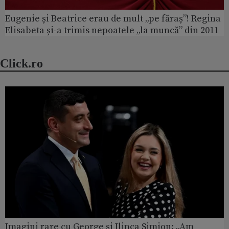
Eugenie și Beatrice erau de mult „pe făraș”! Regina
Elisabeta și-a trimis nepoatele „la muncă” din 2011
Click.ro
Imagini rare cu George și Ilinca Simion: „Am