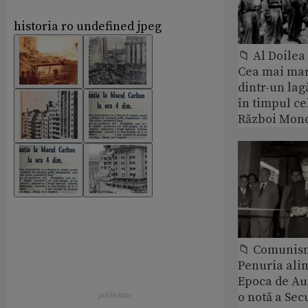
historia ro undefined jpeg
📁 Al Doile
Cea mai ma
dintr-un lag
în timpul ce
Război Mond
📁 Comunis
Penuria ali
Epoca de Aur
o notă a Sec