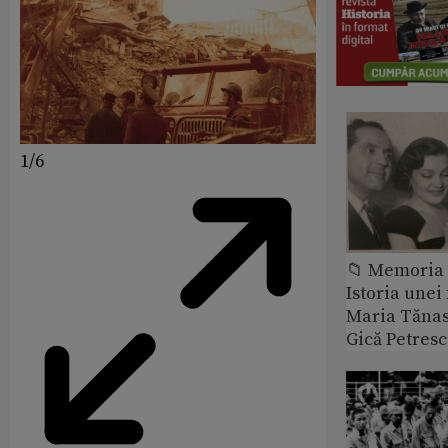
1/6
📁 Memoria 
Istoria unei 
Maria Tănase
Gică Petres