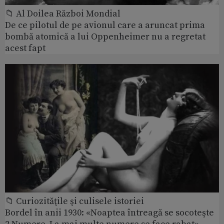
📁 Al Doilea Război Mondial
De ce pilotul de pe avionul care a aruncat prima
bombă atomică a lui Oppenheimer nu a regretat
acest fapt
📁 Curiozităţile şi culisele istoriei
Bordel în anii 1930: «Noaptea întreagă se socoteşte