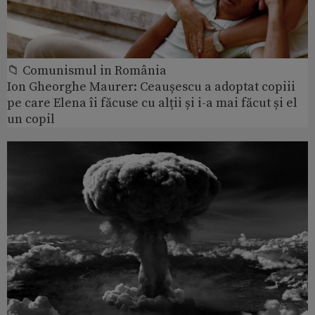
📁 Comunismul in România
Ion Gheorghe Maurer: Ceaușescu a adoptat copiii
pe care Elena îi făcuse cu alții și i-a mai făcut și el
un copil