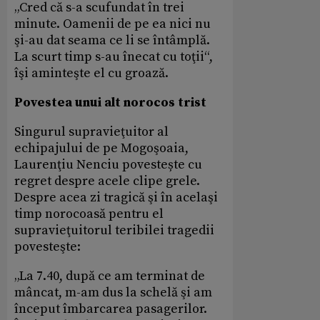
„Cred că s-a scufundat în trei
minute. Oamenii de pe ea nici nu
şi-au dat seama ce li se întâmplă.
La scurt timp s-au înecat cu toţii“,
îşi aminteşte el cu groază.
Povestea unui alt norocos trist
Singurul supravieţuitor al
echipajului de pe Mogoşoaia,
Laurenţiu Nenciu povestește cu
regret despre acele clipe grele.
Despre acea zi tragică şi în acelaşi
timp norocoasă pentru el
supravieţuitorul teribilei tragedii
povesteşte:
„La 7.40, după ce am terminat de
mâncat, m-am dus la schelă şi am
început îmbarcarea pasagerilor.