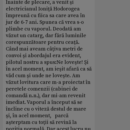
Înainte de plecare, a venit şi
electricianul Ioniţă Hodorogea
împreună cu fiica sa care avea în
jur de 6-7 ani. Spunea că vrea s-o
plimbe cu vaporul. Deodată am
văzut un catarg, dar fără luminile
corespunzătoare pentru ceaţă.
Când mai aveam câţiva metri de
convoi şi abordajul era evident,
pilotul nostru a spus:Ne loveşte! Şi
în acel moment, am ieşit afară ca să
văd cum şi unde ne loveşte. Am
văzut lovitura care m-a proiectat în
peretele comenzii (cabinei de
comandă n.n.), dar mi-am revenit
imediat. Vaporul a început să se
încline cu o viteză destul de mare
şi, în acel moment, parcă
aşterptam cu toţii să revină la
poziţia normală. Dar acest lucru nu