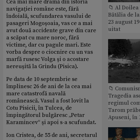
Cea mai mare dramă din istoria
📁 Al Doile
navigaţiei române este, fără
Bătălia de l
îndoială, scufundarea vasului de
23 august 1
pasageri Mogoşoaia, vas ce a mai
uitat
avut două accidente grave din care
a scăpat cu mare noroc, fără
victime, dar cu pagule mari. Este
vorba despre o ciocnire cu un vas
marfă rusesc Volga şi o acostare
nereuşită la Grindu (Pisica).
Pe data de 10 septembrie se
împlinesc 26 de ani de la cea mai
📁 Comunis
mare catastrofă navală
Tragedia as
românească. Vasul a fost lovit la
regimul com
Cotu Pisicii, în Tulcea, de
Tarom prăbu
împingătorul bulgăresc „Petar
Apuseni, în 
Karamincev“ şi apoi s-a scufundat.
Ion Cristea, de 55 de ani, secretarul