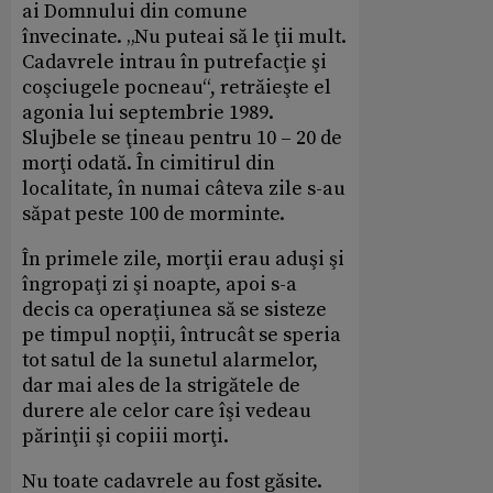
ai Domnului din comune
învecinate. „Nu puteai să le ţii mult.
Cadavrele intrau în putrefacţie şi
coşciugele pocneau“, retrăieşte el
agonia lui septembrie 1989.
Slujbele se ţineau pentru 10 – 20 de
morţi odată. În cimitirul din
localitate, în numai câteva zile s-au
săpat peste 100 de morminte.
În primele zile, morţii erau aduşi şi
îngropaţi zi şi noapte, apoi s-a
decis ca operaţiunea să se sisteze
pe timpul nopţii, întrucât se speria
tot satul de la sunetul alarmelor,
dar mai ales de la strigătele de
durere ale celor care îşi vedeau
părinţii şi copiii morţi.
Nu toate cadavrele au fost găsite.