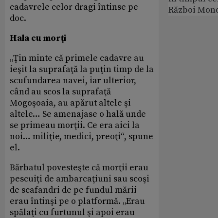
cadavrele celor dragi întinse pe
Război Mond
doc.
Hala cu morţi
„Ţin minte că primele cadavre au
ieşit la suprafaţă la puţin timp de la
scufundarea navei, iar ulterior,
când au scos la suprafaţă
Mogoşoaia, au apărut altele şi
altele… Se amenajase o hală unde
se primeau morţii. Ce era aici la
noi… miliţie, medici, preoţi“, spune
el.
Bărbatul povesteşte că morţii erau
pescuiţi de ambarcaţiuni sau scoşi
de scafandri de pe fundul mării
erau întinşi pe o platformă. „Erau
spălaţi cu furtunul şi apoi erau