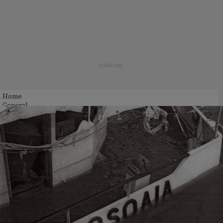
Home
General