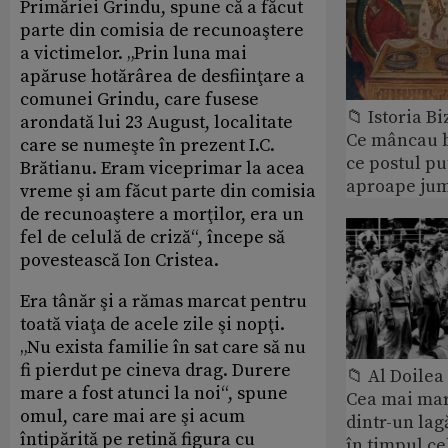
Primăriei Grindu, spune că a făcut
parte din comisia de recunoaştere
a victimelor. „Prin luna mai
apăruse hotărârea de desfiinţare a
comunei Grindu, care fusese
📁 Istoria B
arondată lui 23 August, localitate
Ce mâncau bi
care se numeşte în prezent I.C.
ce postul p
Brătianu. Eram viceprimar la acea
aproape jum
vreme şi am făcut parte din comisia
de recunoaştere a morţilor, era un
fel de celulă de criză“, începe să
povestească Ion Cristea.
Era tânăr şi a rămas marcat pentru
toată viaţa de acele zile şi nopţi.
„Nu exista familie în sat care să nu
fi pierdut pe cineva drag. Durere
📁 Al Doile
mare a fost atunci la noi“, spune
Cea mai ma
omul, care mai are şi acum
dintr-un lag
întipărită pe retină figura cu
în timpul ce