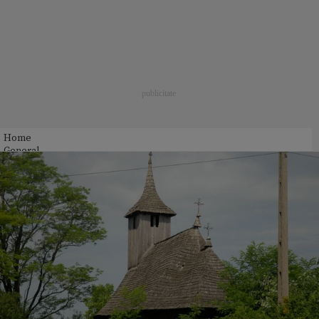
Home
General