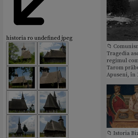
historia ro undefined jpeg
📁 Comunis
Tragedia as
regimul com
Tarom prăbu
Apuseni, în 
📁 Istoria B