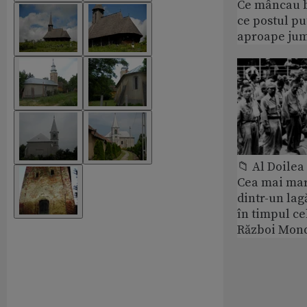
Ce mâncau bi
ce postul p
aproape jum
📁 Al Doile
Cea mai ma
dintr-un lag
în timpul ce
Război Mond