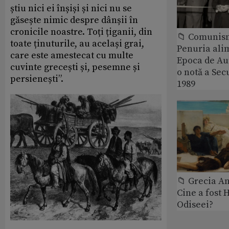
știu nici ei înșiși și nici nu se
găsește nimic despre dânșii în
cronicile noastre. Toți țiganii, din
📁 Comunis
toate ținuturile, au același grai,
Penuria ali
care este amestecat cu multe
Epoca de Aur
cuvinte grecești și, pesemne și
o notă a Sec
persienești”.
1989
📁 Grecia An
Cine a fost 
Odiseei?