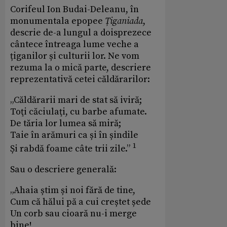
Corifeul Ion Budai-Deleanu, în
monumentala epopee
Țiganiada
,
descrie de-a lungul a doisprezece
cântece întreaga lume veche a
țiganilor și culturii lor. Ne vom
rezuma la o mică parte, descriere
reprezentativă cetei căldărarilor:
„Căldărarii mari de stat să iviră;
Toţi căciulaţi, cu barbe afumate.
De tăria lor lumea să miră;
Taie în arămuri ca și în șindile
1
Și rabdă foame câte trii zile.”
Sau o descriere generală:
„Ahaia știm și noi fără de tine,
Cum că hălui pă a cui creștet șede
Un corb sau cioară nu-i merge
bine!