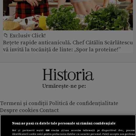
📁 Exclusiv Click!
Rețete rapide anticaniculă. Chef Cătălin Scărlătescu
vă invită la tocăniță de linte: „Spor la proteine!”
Urmărește-ne pe:
Termeni și condiții
Politică de confidențialitate
Despre cookies
Contact
Modifică preferințe pentru confidențialitate
© Toate drepturile rezervate Adevarul Holding 2026
Nouă ne pasă ca datele tale personale să rămână confidențiale
Noi și partenerii noștri
606
stocăm și/sau accesăm informații pe dispozitivul dvs., precum
identificatorii cookie unici pentru prelucrarea datelor cu caracter personal. Puteți accepta sau gestiona