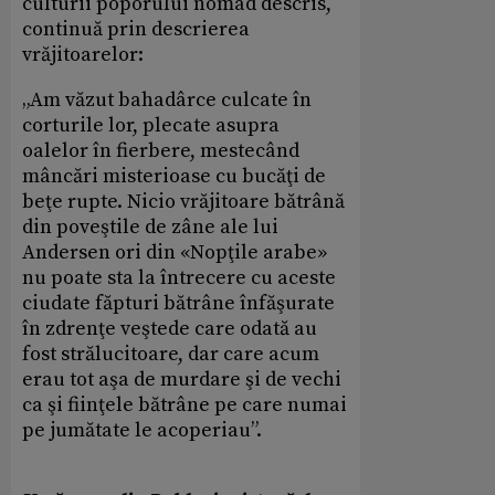
culturii poporului nomad descris,
continuă prin descrierea
vrăjitoarelor:
„Am văzut bahadârce culcate în
corturile lor, plecate asupra
oalelor în fierbere, mestecând
mâncări misterioase cu bucăţi de
beţe rupte. Nicio vrăjitoare bătrână
din poveştile de zâne ale lui
Andersen ori din «Nopţile arabe»
nu poate sta la întrecere cu aceste
ciudate făpturi bătrâne înfăşurate
în zdrenţe veştede care odată au
fost strălucitoare, dar care acum
erau tot aşa de murdare şi de vechi
ca şi fiinţele bătrâne pe care numai
pe jumătate le acoperiau”.