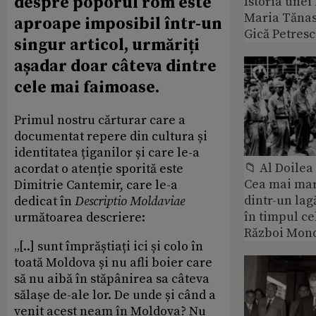
despre poporul rom este
Istoria unei 
Maria Tănase
aproape imposibil într-un
Gică Petres
singur articol, urmăriți
așadar doar câteva dintre
cele mai faimoase.
Primul nostru cărturar care a
documentat repere din cultura și
identitatea țiganilor și care le-a
📁 Al Doile
acordat o atenție sporită este
Cea mai ma
Dimitrie Cantemir, care le-a
dintr-un lag
dedicat în
Descriptio Moldaviae
în timpul ce
următoarea descriere:
Război Mond
„[..] sunt împrăștiați ici și colo în
toată Moldova și nu afli boier care
să nu aibă în stăpânirea sa câteva
sălașe de-ale lor. De unde și când a
venit acest neam în Moldova? Nu