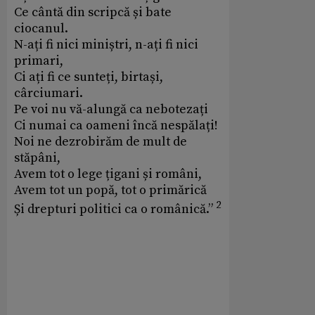
Ce cântă din scripcă și bate
ciocanul.
N-ați fi nici miniștri, n-ați fi nici
primari,
Ci ați fi ce sunteți, birtași,
cârciumari.
Pe voi nu vă-alungă ca nebotezați
Ci numai ca oameni încă nespălați!
Noi ne dezrobirăm de mult de
stăpâni,
Avem tot o lege țigani și români,
Avem tot un popă, tot o primărică
2
Și drepturi politici ca o românică.”