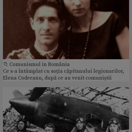
📁 Comunismul in România
Ce s-a întâmplat cu soţia căpitanului legionarilor,
Elena Codreanu, după ce au venit comuniștii