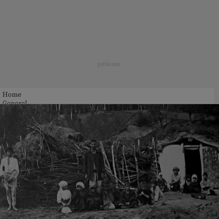
Home
General