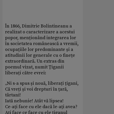
În 1866, Dimitrie Bolintineanu a
realizat o caracterizare a acestui
popor, menționând integrarea lor
în societatea românească a vremii,
ocupațiile lor predominante și a
atitudinii lor generale cu o finețe
extraordinară. Un extras din
poemul vizat, numit Țiganii
liberați către evrei:
„Ni s-a spus și nouă, liberați țigani,
Că vreți și voi drepturi în țară,
târtani!
Iată nebunie! Atât vă lipsea!
Ce-ați face cu ele dacă le-ați avea?
Ați face ce face cu ele țiganul