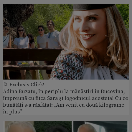
📁 Exclusiv Click!
Adina Buzatu, în periplu la mănăstiri în Bucovina,
împreună cu fiica Sara și logodnicul acesteia! Cu ce
bunătăți s-a răsfățat: „Am venit cu două kilograme
în plus”