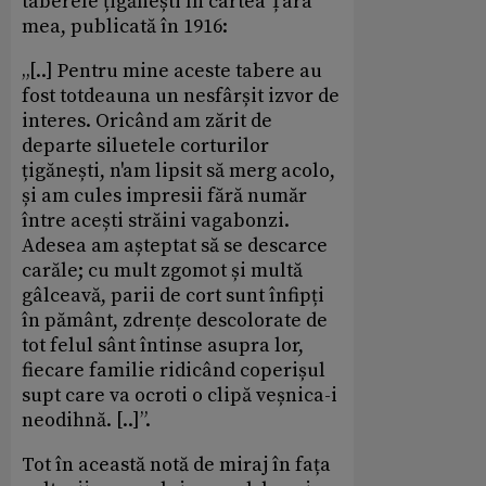
taberele țigănești în cartea Țara
mea, publicată în 1916:
„[..] Pentru mine aceste tabere au
fost totdeauna un nesfârșit izvor de
interes. Oricând am zărit de
departe siluetele corturilor
țigănești, n'am lipsit să merg acolo,
și am cules impresii fără număr
între acești străini vagabonzi.
Adesea am așteptat să se descarce
carăle; cu mult zgomot și multă
gâlceavă, parii de cort sunt înfipți
în pământ, zdrențe descolorate de
tot felul sânt întinse asupra lor,
fiecare familie ridicând coperișul
supt care va ocroti o clipă veșnica-i
neodihnă. [..]”.
Tot în această notă de miraj în fața