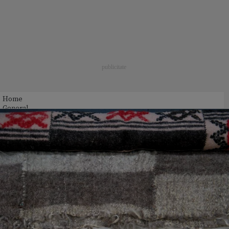
Home
General