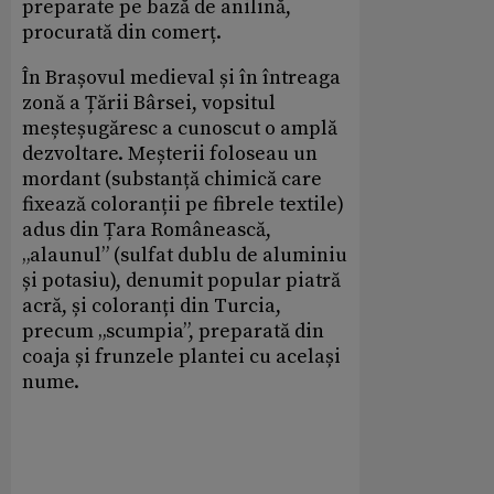
preparate pe bază de anilină,
procurată din comerț.
În Brașovul medieval și în întreaga
zonă a Țării Bârsei, vopsitul
meșteșugăresc a cunoscut o amplă
dezvoltare. Meșterii foloseau un
mordant (substanță chimică care
fixează coloranții pe fibrele textile)
adus din Țara Românească,
„alaunul” (sulfat dublu de aluminiu
și potasiu), denumit popular piatră
acră, și coloranți din Turcia,
precum „scumpia”, preparată din
coaja și frunzele plantei cu același
nume.