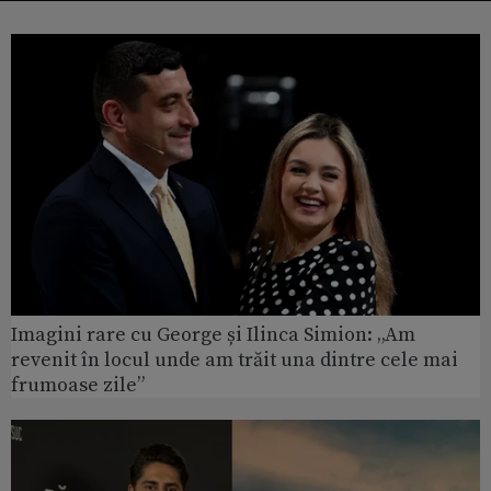
Imagini rare cu George și Ilinca Simion: „Am
revenit în locul unde am trăit una dintre cele mai
frumoase zile”