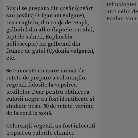
tehnologiei
Roșul se prepara din șovâr (șovârf
anii celui d
sau șovârv, Origanum vulgare),
Război Mond
roșu ruginiu, din coajă de ceapă,
gălbuiul din alior (laptele cucului,
laptele stâncii, Euphorbia
helioscopia) iar galbenul din
frunze de gutui (Cydonia vulgaris),
etc.
Se cunoaște un mare număr de
rețete de prepare a coloranților
vegetali folosite la vopsirea
textilelor. Doar pentru obținerea
culorii negre au fost identificate și
studiate peste 50 de rețete, variind
de la zonă la zonă.
Coloranții vegetali au fost înlocuiți
treptat cu culorile chimice