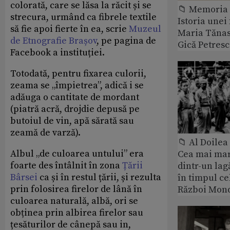
colorată, care se lăsa la răcit și se
📁 Memoria 
strecura, urmând ca fibrele textile
Istoria unei 
să fie apoi fierte în ea, scrie
Muzeul
Maria Tănase
de Etnografie Brașov
, pe pagina de
Gică Petres
Facebook a instituției.
Totodată, pentru fixarea culorii,
zeama se „împietrea”, adică i se
adăuga o cantitate de mordant
(piatră acră, drojdie depusă pe
butoiul de vin, apă sărată sau
zeamă de varză).
📁 Al Doile
Albul „de culoarea untului” era
Cea mai ma
foarte des întâlnit în zona
Țării
dintr-un lag
Bârsei
ca și în restul țării, și rezulta
în timpul ce
prin folosirea firelor de lână în
Război Mond
culoarea naturală, albă, ori se
obținea prin albirea firelor sau
țesăturilor de cânepă sau in,