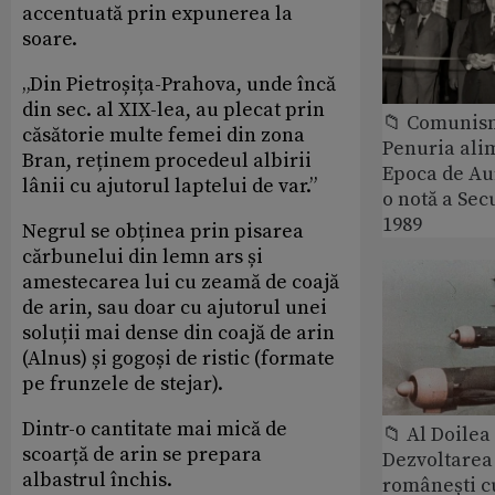
accentuată prin expunerea la
soare.
„Din Pietroșița-Prahova, unde încă
din sec. al XIX-lea, au plecat prin
📁 Comunis
căsătorie multe femei din zona
Penuria ali
Bran, reținem procedeul albirii
Epoca de Aur
lânii cu ajutorul laptelui de var.”
o notă a Sec
1989
Negrul se obținea prin pisarea
cărbunelui din lemn ars și
amestecarea lui cu zeamă de coajă
de arin, sau doar cu ajutorul unei
soluții mai dense din coajă de arin
(Alnus) și gogoși de ristic (formate
pe frunzele de stejar).
Dintr-o cantitate mai mică de
📁 Al Doile
scoarță de arin se prepara
Dezvoltarea 
albastrul închis.
românești c