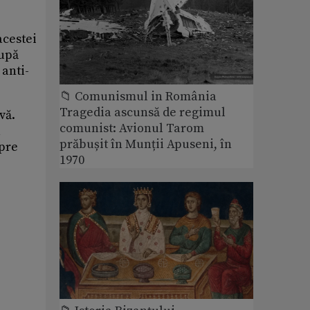
acestei
după
 anti-
📁 Comunismul in România
Tragedia ascunsă de regimul
vă.
comunist: Avionul Tarom
a
prăbușit în Munții Apuseni, în
spre
1970