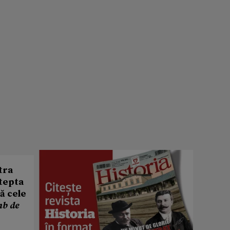
tra
ștepta
lă cele
mb de