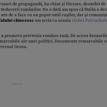
broșuri de propagandă, ba chiar și literare, deosebit de
Seducerii românilor. Nu o dată am spus că Stalin a dec
are de a face cu un popor ostil rușilor, dar și comunișt
idului chinezesc
am scris cu ocazia
vizitei Patriarhul
e a promova prietenia româno-rusă. De aceea broșuril
marcabile ale unei politici. Documente remarcabile r
uvernul Groza.