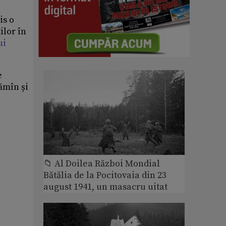
is o
ilor în
ui
e
ămîn și
📁 Al Doilea Război Mondial
Bătălia de la Pocitovaia din 23
august 1941, un masacru uitat