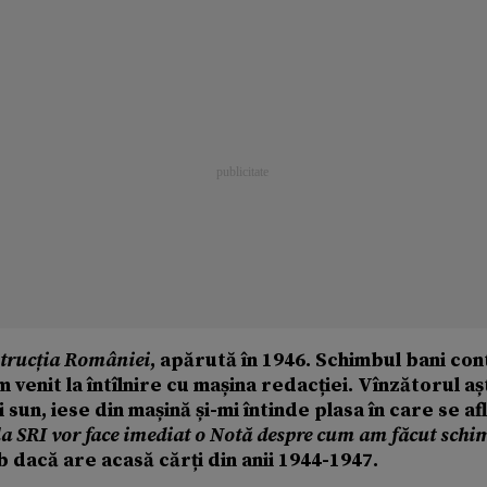
trucția României
, apărută în 1946. Schimbul bani con
m venit la întîlnire cu mașina redacției. Vînzătorul a
 sun, iese din mașină și-mi întinde plasa în care se af
la SRI vor face imediat o Notă despre cum am făcut schi
b dacă are acasă cărți din anii 1944-1947.