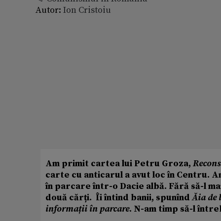
Autor:
Ion Cristoiu
Am primit cartea lui Petru Groza,
Recons
carte cu anticarul a avut loc în Centru. A
în parcare într-o Dacie albă. Fără să-l mai
două cărți. Îi întind banii, spunînd
Ăia de 
informații în parcare
. N-am timp să-l între