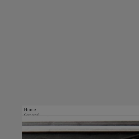
Home
General