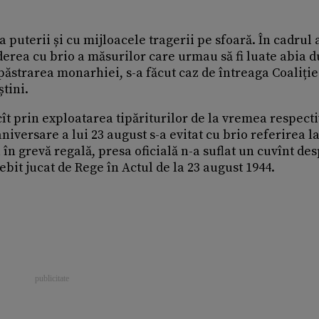
a puterii și cu mijloacele tragerii pe sfoară. În cadrul 
nderea cu brio a măsurilor care urmau să fi luate abia 
păstrarea monarhiei, s-a făcut caz de întreaga Coaliție
știni.
ecît prin exploatarea tipăriturilor de la vremea respecti
iversare a lui 23 august s-a evitat cu brio referirea l
în grevă regală, presa oficială n-a suflat un cuvînt de
ebit jucat de Rege în Actul de la 23 august 1944.