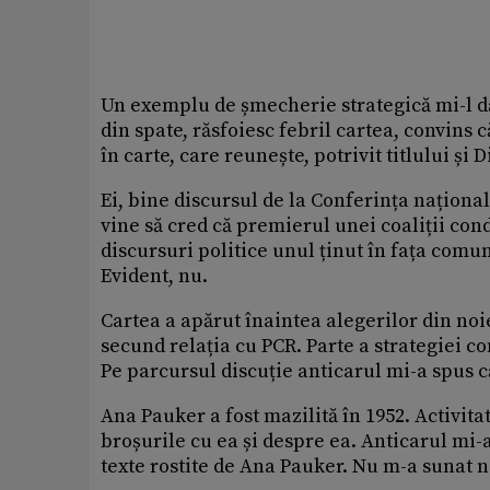
Un exemplu de șmecherie strategică mi-l d
din spate, răsfoiesc febril cartea, convins c
în carte, care reunește, potrivit titlului și 
Ei, bine discursul de la Conferința naționa
vine să cred că premierul unei coaliții con
discursuri politice unul ținut în fața comun
Evident, nu.
Cartea a apărut înaintea alegerilor din noi
secund relația cu PCR. Parte a strategiei c
Pe parcursul discuție anticarul mi-a spus c
Ana Pauker a fost mazilită în 1952. Activitat
broșurile cu ea și despre ea. Anticarul mi-
texte rostite de Ana Pauker. Nu m-a sunat n