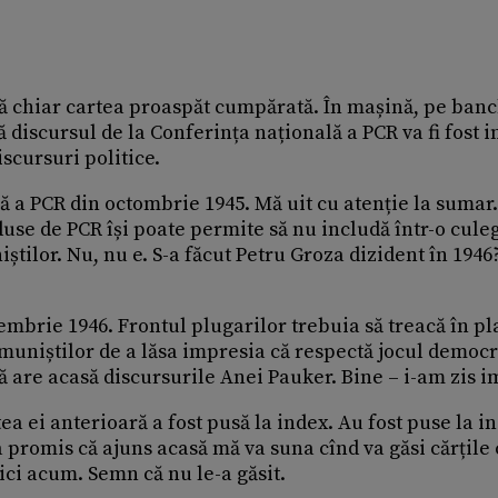
ă chiar cartea proaspăt cumpărată. În mașină, pe ban
ă discursul de la Conferința națională a PCR va fi fost i
Discursuri politice.
lă a PCR din octombrie 1945. Mă uit cu atenție la sumar
duse de PCR își poate permite să nu includă într-o cule
iștilor. Nu, nu e. S-a făcut Petru Groza dizident în 1946
embrie 1946. Frontul plugarilor trebuia să treacă în pl
omuniștilor de a lăsa impresia că respectă jocul democr
ă are acasă discursurile Anei Pauker. Bine – i-am zis i
ea ei anterioară a fost pusă la index. Au fost puse la in
a promis că ajuns acasă mă va suna cînd va găsi cărțile
ici acum. Semn că nu le-a găsit.