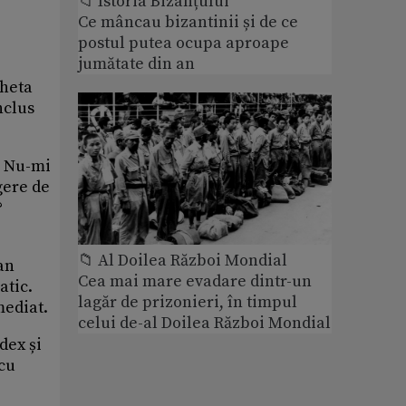
📁 Istoria Bizanțului
Ce mâncau bizantinii și de ce
postul putea ocupa aproape
jumătate din an
cheta
nclus
. Nu-mi
gere de
?
📁 Al Doilea Război Mondial
an
Cea mai mare evadare dintr-un
atic.
lagăr de prizonieri, în timpul
mediat.
celui de-al Doilea Război Mondial
dex și
 cu