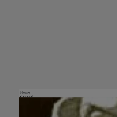
Home
General