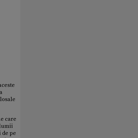
 aceste
a
olosale
ne care
 lumii
i de pe