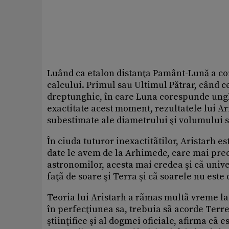
Luând ca etalon distanţa Pamânt-Lună a co
calcului. Primul sau Ultimul Pătrar, când ce
dreptunghic, în care Luna corespunde unghiu
exactitate acest moment, rezultatele lui Ar
subestimate ale diametrului şi volumului so
În ciuda tuturor inexactitãtilor, Aristarh e
date le avem de la Arhimede, care mai preci
astronomilor, acesta mai credea şi cã univer
faţã de soare şi Terra şi cã soarele nu est
Teoria lui Aristarh a rãmas multã vreme la 
în perfecţiunea sa, trebuia sã acorde Terrei
ştiinţifice şi al dogmei oficiale, afirma cã