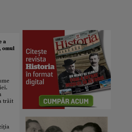
e a
, omul
nume
iei.
n
 trãit
iţia