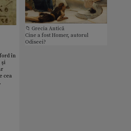
📁 Grecia Antică
Cine a fost Homer, autorul
Odiseei?
xford în
 şi
ar
te cea
.