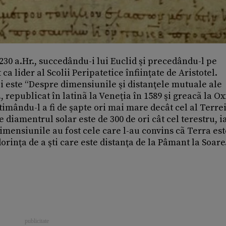
i 230 a.Hr., succedându-i lui Euclid şi precedându-l pe
a lider al Scolii Peripatetice înfiinţate de Aristotel.
i este “Despre dimensiunile şi distanţele mutuale ale
r., republicat în latinã la Veneţia în 1589 şi greacã la O
timându-l a fi de şapte ori mai mare decât cel al Terrei
 diamentrul solar este de 300 de ori cât cel terestru, i
dimensiunile au fost cele care l-au convins cã Terra es
dorinţa de a şti care este distanţa de la Pâmant la Soare