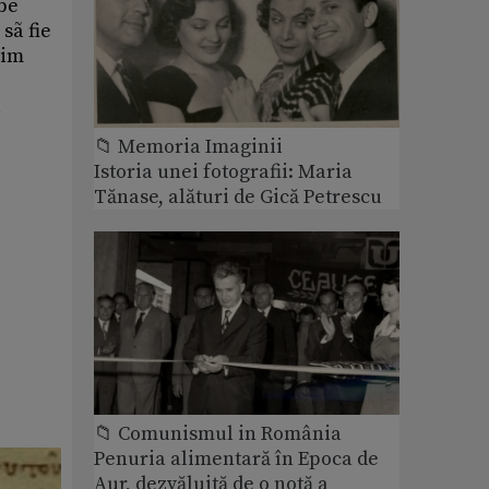
rbe
sã fie
tim
a
📁 Memoria Imaginii
Istoria unei fotografii: Maria
Tănase, alături de Gică Petrescu
📁 Comunismul in România
Penuria alimentară în Epoca de
Aur, dezvăluită de o notă a