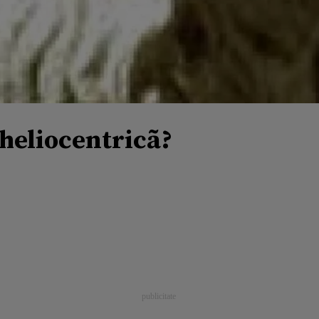
 heliocentricã?