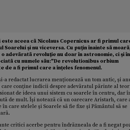
i este aceea cã Nicolaus Copernicus ar fi primul car
l Soarelui şi nu viceversa. Cu puţin înainte sã moarã
o adevãratã revoluţie nu doar în astronomie, ci şi în
asociatã cu numele sãu:"De revolutionibus orbium
 de a fi primul care a înţeles fenomenul.
şi-a redactat lucrarea menţioneazã un tom antic, şi a
 care conţine indicii despre adevãratul pãrinte al teor
ionat de ideea unui sistem cu soarele în centru, dar î
dutã de mult. Îşi noteazã cã un oarecare Aristarh, care a
e în care stelele şi Soarele sã fie fixe şi Pãmântul sã se
larã.
unte critici acerbe pentru îndrãzneala de a fi negat poz