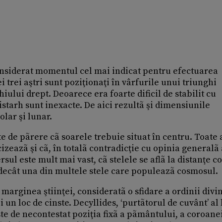
nsiderat momentul cel mai indicat pentru efectuarea
i trei aştri sunt poziţionaţi în vârfurile unui triunghi
lui drept. Deoarece era foarte dificil de stabilit cu
istarh sunt inexacte. De aici rezultã şi dimensiunile
lar şi lunar.
ste de pãrere cã soarele trebuie situat în centru. Toate
zeazã şi cã, în totalã contradicţie cu opinia generalã 
sul este mult mai vast, cã stelele se aflã la distanţe c
e decât una din multele stele care populeazã cosmosul.
marginea ştiinţei, consideratã o sfidare a ordinii divi
 un loc de cinste. Decyllides, ‘purtãtorul de cuvânt’ al
 este de necontestat poziţia fixã a pãmântului, a coroane