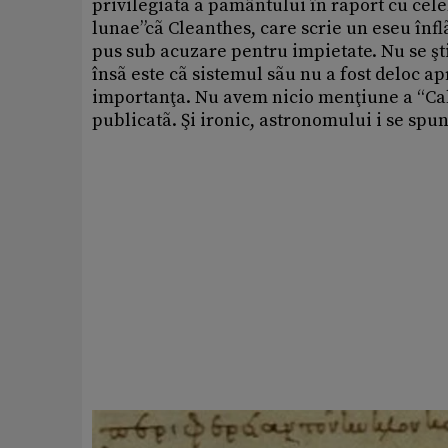
privilegiatã a pãmântului în raport cu celel
lunae”cã Cleanthes, care scrie un eseu înfl
pus sub acuzare pentru impietate. Nu se şti
însã este cã sistemul sãu nu a fost deloc a
importanţa. Nu avem nicio menţiune a “Calc
publicatã. Şi ironic, astronomului i se spu