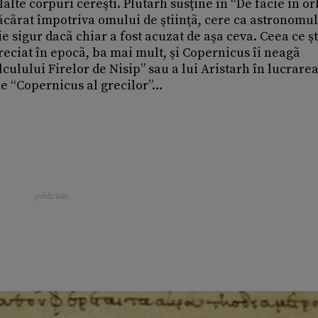
alte corpuri cereşti. Plutarh susţine în “De facie in o
ãcãrat împotriva omului de ştiinţã, cere ca astronomul 
e sigur dacã chiar a fost acuzat de aşa ceva. Ceea ce ş
preciat în epocã, ba mai mult, şi Copernicus îi neagã
ulului Firelor de Nisip” sau a lui Aristarh în lucrare
ne “Copernicus al grecilor”…