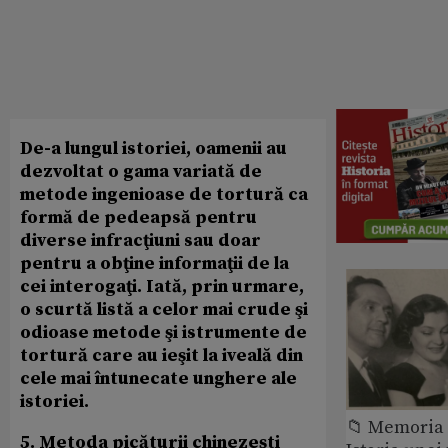
De-a lungul istoriei, oamenii au
dezvoltat o gama variată de
metode ingenioase de tortură ca
formă de pedeapsă pentru
diverse infrac
ţiuni
sau doar
pentru a obţine informaţii de la
cei interogaţi. Iată, prin urmare,
o scurtă listă a celor mai crude şi
odioase metode şi istrumente de
tortură care au ieşit la iveală din
cele mai întunecate unghere ale
istoriei.
📁 Memoria 
5. Metoda picăturii chinezeşti