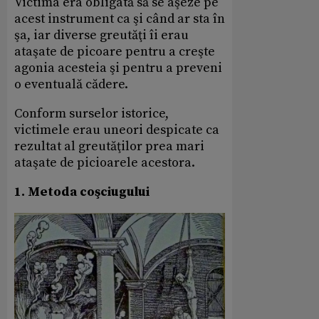
Victima era obligată să se aşeze pe
acest instrument ca şi când ar sta în
şa, iar diverse greutăţi îi erau
ataşate de picoare pentru a creşte
agonia acesteia şi pentru a preveni
o eventuală cădere.
Conform surselor istorice,
victimele erau uneori despicate ca
rezultat al greutăţilor prea mari
ataşate de picioarele acestora.
1. Metoda coşciugului