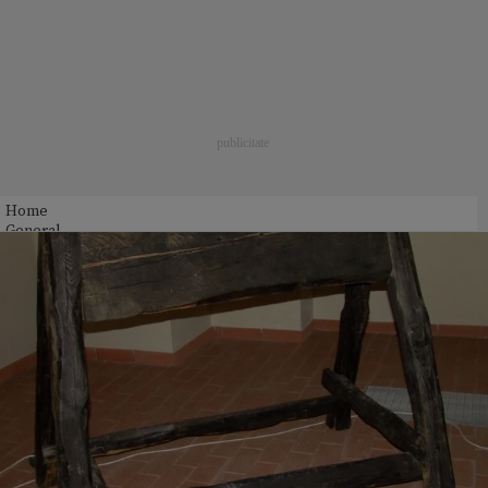
Home
General