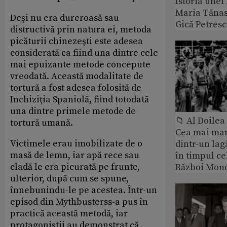
Istoria unei 
Maria Tănase
Deşi nu era dureroasă sau
Gică Petres
distructivă prin natura ei, metoda
picăturii chinezeşti este adesea
considerată ca fiind una dintre cele
mai epuizante metode concepute
vreodată. Această modalitate de
tortură a fost adesea folosită de
Inchiziţia Spaniolă
,
fiind totodată
una dintre primele metode de
📁 Al Doile
tortură umană.
Cea mai ma
Victimele erau imobilizate de o
dintr-un lag
masă de lemn, iar apă rece sau
în timpul ce
cladă le era picurată pe frunte,
Război Mond
ulterior, după cum se spune,
înnebunindu-le pe acestea. Într-un
episod din Mythbusterss-a pus în
practică această metodă, iar
protagoniştii au demonstrat că