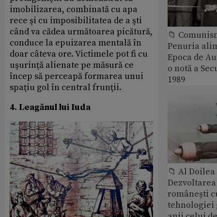
imobilizarea, combinată cu apa
rece şi cu imposibilitatea de a şti
când va cădea următoarea picătură,
📁 Comunis
conduce la epuizarea mentală în
Penuria ali
doar câteva ore. Victimele pot fi cu
Epoca de Aur
uşurinţă alienate pe măsură ce
o notă a Sec
încep să perceapă formarea unui
1989
spaţiu gol în central frunţii.
4. Leagănul lui Iuda
📁 Al Doile
Dezvoltarea 
românești c
tehnologiei
anii celui d