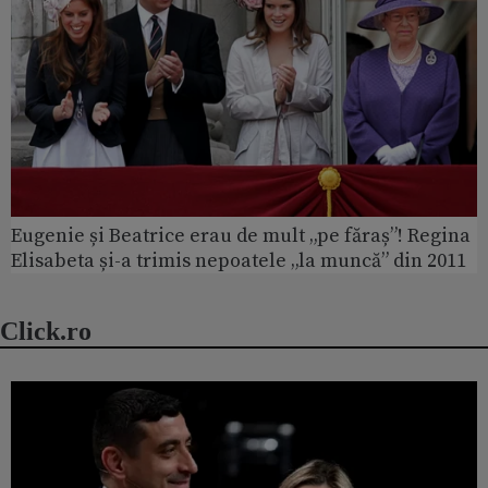
Eugenie și Beatrice erau de mult „pe făraș”! Regina
Elisabeta și-a trimis nepoatele „la muncă” din 2011
Click.ro