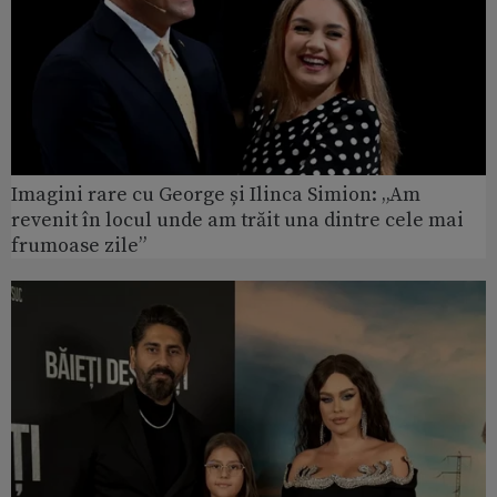
Imagini rare cu George și Ilinca Simion: „Am
revenit în locul unde am trăit una dintre cele mai
frumoase zile”