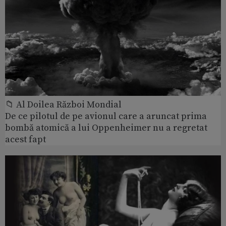
📁 Al Doilea Război Mondial
De ce pilotul de pe avionul care a aruncat prima
bombă atomică a lui Oppenheimer nu a regretat
acest fapt