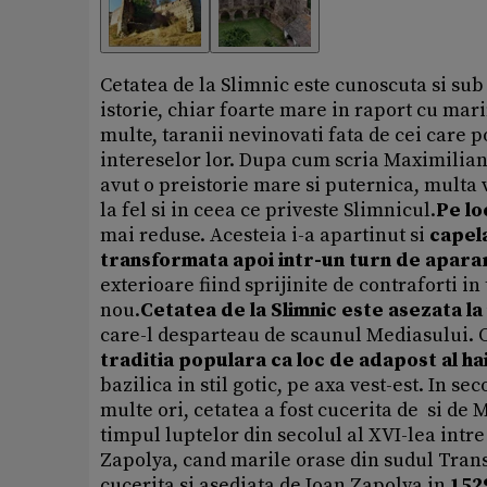
Cetatea de la Slimnic este cunoscuta si su
istorie, chiar foarte mare in raport cu mar
multe, taranii nevinovati fata de cei care p
intereselor lor. Dupa cum scria Maximilian
avut o preistorie mare si puternica, multa 
la fel si in ceea ce priveste Slimnicul.
Pe lo
mai reduse. Acesteia i-a apartinut si
capela
transformata apoi intr-un turn de apara
exterioare fiind sprijinite de contraforti i
nou.
Cetatea de la Slimnic este asezata la
care-l desparteau de scaunul Mediasului. 
traditia populara ca loc de adapost al ha
bazilica in stil gotic, pe axa vest-est. In s
multe ori, cetatea a fost cucerita de si de 
timpul luptelor din secolul al XVI-lea intr
Zapolya, cand marile orase din sudul Transi
cucerita si asediata de Ioan Zapolya in
152