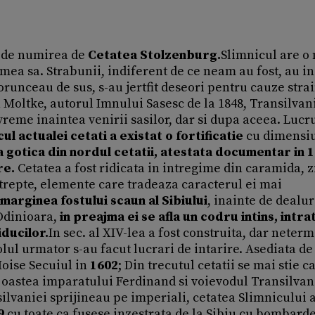
b de numirea de
Cetatea Stolzenburg.
Slimnicul are o
imea sa. Strabunii, indiferent de ce neam au fost, au i
orunceau de sus, s-au jertfit deseori pentru cauze stra
 Moltke, autorul Imnului Sasesc de la 1848, Transilvan
vreme inaintea venirii sasilor, dar si dupa aceea. Lucru
cul actualei cetati a existat o fortificatie
cu dimensi
 gotica din nordul cetatii, atestata documentar in 1
re.
Cetatea a fost ridicata in intregime din caramida, z
n trepte, elemente care tradeaza caracterul ei mai
 marginea fostului scaun al Sibiului
, inainte de dealur
Odinioara,
in preajma ei se afla un codru intins, intrat
iducilor.
In sec. al XIV-lea a fost construita, dar neterm
ecolul urmator s-au facut lucrari de intarire. Asediata d
Moise Secuiul in
1602
; Din trecutul cetatii se mai stie ca
e oastea imparatului Ferdinand si voievodul Transilvan
lvaniei sprijineau pe imperiali, cetatea Slimnicului a
9
cu toate ca fusese inzestrata de la Sibiu cu bombarde