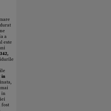
 mare
ndurat
ine
ia a
l este
uni
342,
idurile
ile
 in
inata,
e mai
 in
iei
 fost
,