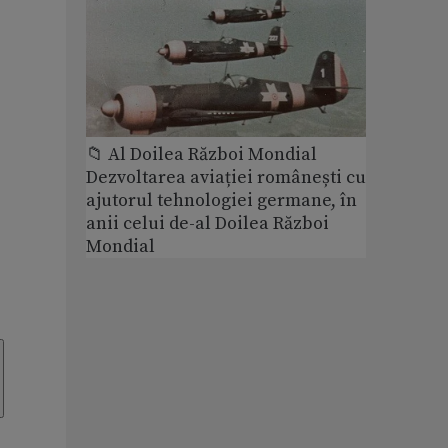
📁 Al Doilea Război Mondial
Dezvoltarea aviației românești cu
ajutorul tehnologiei germane, în
anii celui de-al Doilea Război
Mondial